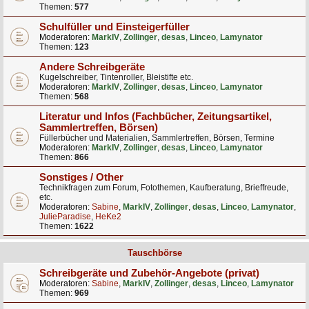
Themen:
577
Schulfüller und Einsteigerfüller
Moderatoren:
MarkIV
,
Zollinger
,
desas
,
Linceo
,
Lamynator
Themen:
123
Andere Schreibgeräte
Kugelschreiber, Tintenroller, Bleistifte etc.
Moderatoren:
MarkIV
,
Zollinger
,
desas
,
Linceo
,
Lamynator
Themen:
568
Literatur und Infos (Fachbücher, Zeitungsartikel,
Sammlertreffen, Börsen)
Füllerbücher und Materialien, Sammlertreffen, Börsen, Termine
Moderatoren:
MarkIV
,
Zollinger
,
desas
,
Linceo
,
Lamynator
Themen:
866
Sonstiges / Other
Technikfragen zum Forum, Fotothemen, Kaufberatung, Brieffreude,
etc.
Moderatoren:
Sabine
,
MarkIV
,
Zollinger
,
desas
,
Linceo
,
Lamynator
,
JulieParadise
,
HeKe2
Themen:
1622
Tauschbörse
Schreibgeräte und Zubehör-Angebote (privat)
Moderatoren:
Sabine
,
MarkIV
,
Zollinger
,
desas
,
Linceo
,
Lamynator
Themen:
969