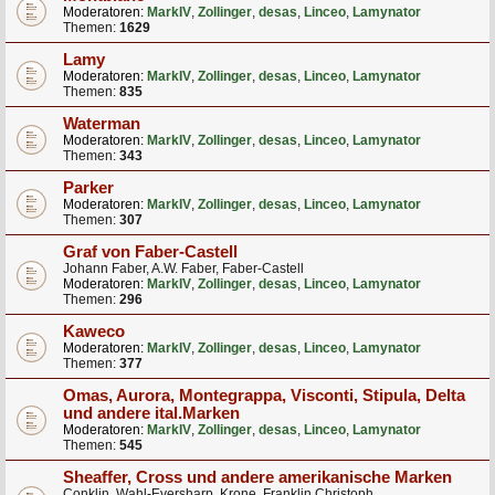
Moderatoren:
MarkIV
,
Zollinger
,
desas
,
Linceo
,
Lamynator
Themen:
1629
Lamy
Moderatoren:
MarkIV
,
Zollinger
,
desas
,
Linceo
,
Lamynator
Themen:
835
Waterman
Moderatoren:
MarkIV
,
Zollinger
,
desas
,
Linceo
,
Lamynator
Themen:
343
Parker
Moderatoren:
MarkIV
,
Zollinger
,
desas
,
Linceo
,
Lamynator
Themen:
307
Graf von Faber-Castell
Johann Faber, A.W. Faber, Faber-Castell
Moderatoren:
MarkIV
,
Zollinger
,
desas
,
Linceo
,
Lamynator
Themen:
296
Kaweco
Moderatoren:
MarkIV
,
Zollinger
,
desas
,
Linceo
,
Lamynator
Themen:
377
Omas, Aurora, Montegrappa, Visconti, Stipula, Delta
und andere ital.Marken
Moderatoren:
MarkIV
,
Zollinger
,
desas
,
Linceo
,
Lamynator
Themen:
545
Sheaffer, Cross und andere amerikanische Marken
Conklin, Wahl-Eversharp, Krone, Franklin Christoph