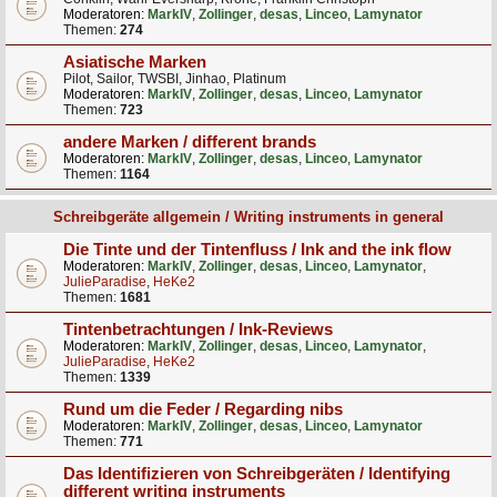
Moderatoren:
MarkIV
,
Zollinger
,
desas
,
Linceo
,
Lamynator
Themen:
274
Asiatische Marken
Pilot, Sailor, TWSBI, Jinhao, Platinum
Moderatoren:
MarkIV
,
Zollinger
,
desas
,
Linceo
,
Lamynator
Themen:
723
andere Marken / different brands
Moderatoren:
MarkIV
,
Zollinger
,
desas
,
Linceo
,
Lamynator
Themen:
1164
Schreibgeräte allgemein / Writing instruments in general
Die Tinte und der Tintenfluss / Ink and the ink flow
Moderatoren:
MarkIV
,
Zollinger
,
desas
,
Linceo
,
Lamynator
,
JulieParadise
,
HeKe2
Themen:
1681
Tintenbetrachtungen / Ink-Reviews
Moderatoren:
MarkIV
,
Zollinger
,
desas
,
Linceo
,
Lamynator
,
JulieParadise
,
HeKe2
Themen:
1339
Rund um die Feder / Regarding nibs
Moderatoren:
MarkIV
,
Zollinger
,
desas
,
Linceo
,
Lamynator
Themen:
771
Das Identifizieren von Schreibgeräten / Identifying
different writing instruments