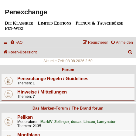
Penexchange
Die Klassiker
Limited Editions
Plenum & Tauschbörse
Pen-Wiki
FAQ
Registrieren
Anmelden
S
Foren-Übersicht
u
Aktuelle Zeit: 08.08.2026 2:50
c
Forum
h
Penexchange Regeln / Guidelines
Themen:
1
e
Hinweise / Mitteilungen
Themen:
7
Das Marken-Forum / The Brand forum
Pelikan
Moderatoren:
MarkIV
,
Zollinger
,
desas
,
Linceo
,
Lamynator
Themen:
2135
Montblanc