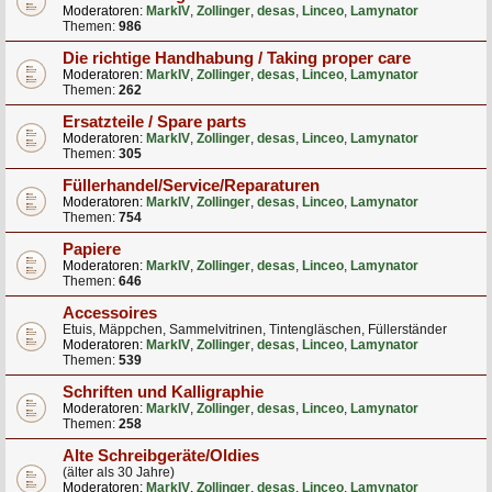
Moderatoren:
MarkIV
,
Zollinger
,
desas
,
Linceo
,
Lamynator
Themen:
986
Die richtige Handhabung / Taking proper care
Moderatoren:
MarkIV
,
Zollinger
,
desas
,
Linceo
,
Lamynator
Themen:
262
Ersatzteile / Spare parts
Moderatoren:
MarkIV
,
Zollinger
,
desas
,
Linceo
,
Lamynator
Themen:
305
Füllerhandel/Service/Reparaturen
Moderatoren:
MarkIV
,
Zollinger
,
desas
,
Linceo
,
Lamynator
Themen:
754
Papiere
Moderatoren:
MarkIV
,
Zollinger
,
desas
,
Linceo
,
Lamynator
Themen:
646
Accessoires
Etuis, Mäppchen, Sammelvitrinen, Tintengläschen, Füllerständer
Moderatoren:
MarkIV
,
Zollinger
,
desas
,
Linceo
,
Lamynator
Themen:
539
Schriften und Kalligraphie
Moderatoren:
MarkIV
,
Zollinger
,
desas
,
Linceo
,
Lamynator
Themen:
258
Alte Schreibgeräte/Oldies
(älter als 30 Jahre)
Moderatoren:
MarkIV
,
Zollinger
,
desas
,
Linceo
,
Lamynator