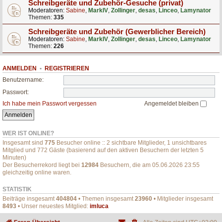
Schreibgeräte und Zubehör-Gesuche (privat)
Moderatoren:
Sabine
,
MarkIV
,
Zollinger
,
desas
,
Linceo
,
Lamynator
Themen:
335
Schreibgeräte und Zubehör (Gewerblicher Bereich)
Moderatoren:
Sabine
,
MarkIV
,
Zollinger
,
desas
,
Linceo
,
Lamynator
Themen:
226
ANMELDEN
•
REGISTRIEREN
Benutzername:
Passwort:
Ich habe mein Passwort vergessen
Angemeldet bleiben
WER IST ONLINE?
Insgesamt sind
775
Besucher online :: 2 sichtbare Mitglieder, 1 unsichtbares
Mitglied und 772 Gäste (basierend auf den aktiven Besuchern der letzten 5
Minuten)
Der Besucherrekord liegt bei
12984
Besuchern, die am 05.06.2026 23:55
gleichzeitig online waren.
STATISTIK
Beiträge insgesamt
404804
• Themen insgesamt
23960
• Mitglieder insgesamt
8493
• Unser neuestes Mitglied:
imluca