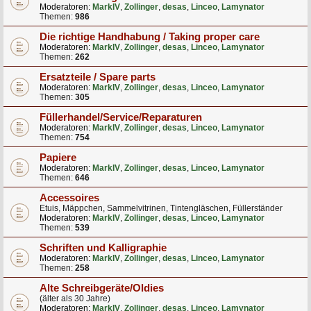
Moderatoren:
MarkIV
,
Zollinger
,
desas
,
Linceo
,
Lamynator
Themen:
986
Die richtige Handhabung / Taking proper care
Moderatoren:
MarkIV
,
Zollinger
,
desas
,
Linceo
,
Lamynator
Themen:
262
Ersatzteile / Spare parts
Moderatoren:
MarkIV
,
Zollinger
,
desas
,
Linceo
,
Lamynator
Themen:
305
Füllerhandel/Service/Reparaturen
Moderatoren:
MarkIV
,
Zollinger
,
desas
,
Linceo
,
Lamynator
Themen:
754
Papiere
Moderatoren:
MarkIV
,
Zollinger
,
desas
,
Linceo
,
Lamynator
Themen:
646
Accessoires
Etuis, Mäppchen, Sammelvitrinen, Tintengläschen, Füllerständer
Moderatoren:
MarkIV
,
Zollinger
,
desas
,
Linceo
,
Lamynator
Themen:
539
Schriften und Kalligraphie
Moderatoren:
MarkIV
,
Zollinger
,
desas
,
Linceo
,
Lamynator
Themen:
258
Alte Schreibgeräte/Oldies
(älter als 30 Jahre)
Moderatoren:
MarkIV
,
Zollinger
,
desas
,
Linceo
,
Lamynator