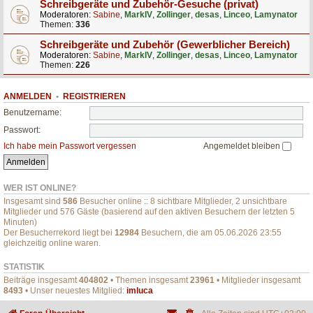
Schreibgeräte und Zubehör-Gesuche (privat)
Moderatoren:
Sabine
,
MarkIV
,
Zollinger
,
desas
,
Linceo
,
Lamynator
Themen:
336
Schreibgeräte und Zubehör (Gewerblicher Bereich)
Moderatoren:
Sabine
,
MarkIV
,
Zollinger
,
desas
,
Linceo
,
Lamynator
Themen:
226
ANMELDEN
•
REGISTRIEREN
Benutzername:
Passwort:
Ich habe mein Passwort vergessen
Angemeldet bleiben
WER IST ONLINE?
Insgesamt sind
586
Besucher online :: 8 sichtbare Mitglieder, 2 unsichtbare
Mitglieder und 576 Gäste (basierend auf den aktiven Besuchern der letzten 5
Minuten)
Der Besucherrekord liegt bei
12984
Besuchern, die am 05.06.2026 23:55
gleichzeitig online waren.
STATISTIK
Beiträge insgesamt
404802
• Themen insgesamt
23961
• Mitglieder insgesamt
8493
• Unser neuestes Mitglied:
imluca