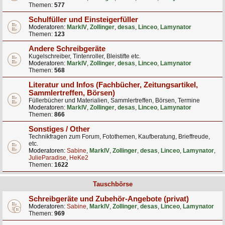
Themen:
577
Schulfüller und Einsteigerfüller
Moderatoren:
MarkIV
,
Zollinger
,
desas
,
Linceo
,
Lamynator
Themen:
123
Andere Schreibgeräte
Kugelschreiber, Tintenroller, Bleistifte etc.
Moderatoren:
MarkIV
,
Zollinger
,
desas
,
Linceo
,
Lamynator
Themen:
568
Literatur und Infos (Fachbücher, Zeitungsartikel,
Sammlertreffen, Börsen)
Füllerbücher und Materialien, Sammlertreffen, Börsen, Termine
Moderatoren:
MarkIV
,
Zollinger
,
desas
,
Linceo
,
Lamynator
Themen:
866
Sonstiges / Other
Technikfragen zum Forum, Fotothemen, Kaufberatung, Brieffreude,
etc.
Moderatoren:
Sabine
,
MarkIV
,
Zollinger
,
desas
,
Linceo
,
Lamynator
,
JulieParadise
,
HeKe2
Themen:
1622
Tauschbörse
Schreibgeräte und Zubehör-Angebote (privat)
Moderatoren:
Sabine
,
MarkIV
,
Zollinger
,
desas
,
Linceo
,
Lamynator
Themen:
969