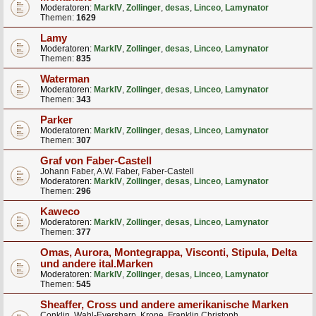
Moderatoren:
MarkIV
,
Zollinger
,
desas
,
Linceo
,
Lamynator
Themen:
1629
Lamy
Moderatoren:
MarkIV
,
Zollinger
,
desas
,
Linceo
,
Lamynator
Themen:
835
Waterman
Moderatoren:
MarkIV
,
Zollinger
,
desas
,
Linceo
,
Lamynator
Themen:
343
Parker
Moderatoren:
MarkIV
,
Zollinger
,
desas
,
Linceo
,
Lamynator
Themen:
307
Graf von Faber-Castell
Johann Faber, A.W. Faber, Faber-Castell
Moderatoren:
MarkIV
,
Zollinger
,
desas
,
Linceo
,
Lamynator
Themen:
296
Kaweco
Moderatoren:
MarkIV
,
Zollinger
,
desas
,
Linceo
,
Lamynator
Themen:
377
Omas, Aurora, Montegrappa, Visconti, Stipula, Delta
und andere ital.Marken
Moderatoren:
MarkIV
,
Zollinger
,
desas
,
Linceo
,
Lamynator
Themen:
545
Sheaffer, Cross und andere amerikanische Marken
Conklin, Wahl-Eversharp, Krone, Franklin Christoph