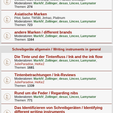
Moderatoren:
MarkIV
,
Zollinger
,
desas
,
Linceo
,
Lamynator
Themen:
274
Asiatische Marken
Pilot, Sailor, TWSBI, Jinhao, Platinum
Moderatoren:
MarkIV
,
Zollinger
,
desas
,
Linceo
,
Lamynator
Themen:
723
andere Marken / different brands
Moderatoren:
MarkIV
,
Zollinger
,
desas
,
Linceo
,
Lamynator
Themen:
1164
Schreibgeräte allgemein / Writing instruments in general
Die Tinte und der Tintenfluss / Ink and the ink flow
Moderatoren:
MarkIV
,
Zollinger
,
desas
,
Linceo
,
Lamynator
,
JulieParadise
,
HeKe2
Themen:
1681
Tintenbetrachtungen / Ink-Reviews
Moderatoren:
MarkIV
,
Zollinger
,
desas
,
Linceo
,
Lamynator
,
JulieParadise
,
HeKe2
Themen:
1339
Rund um die Feder / Regarding nibs
Moderatoren:
MarkIV
,
Zollinger
,
desas
,
Linceo
,
Lamynator
Themen:
771
Das Identifizieren von Schreibgeräten / Identifying
different writing instruments