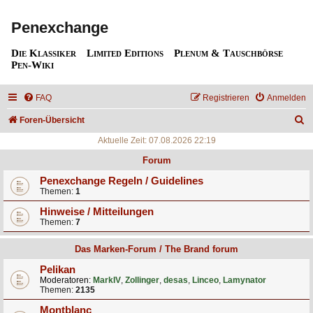
Penexchange
Die Klassiker
Limited Editions
Plenum & Tauschbörse
Pen-Wiki
FAQ
Registrieren
Anmelden
S
Foren-Übersicht
u
Aktuelle Zeit: 07.08.2026 22:19
c
Forum
h
Penexchange Regeln / Guidelines
Themen:
1
e
Hinweise / Mitteilungen
Themen:
7
Das Marken-Forum / The Brand forum
Pelikan
Moderatoren:
MarkIV
,
Zollinger
,
desas
,
Linceo
,
Lamynator
Themen:
2135
Montblanc