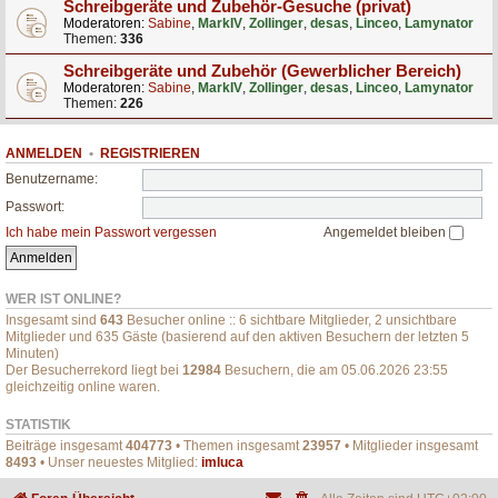
Schreibgeräte und Zubehör-Gesuche (privat)
Moderatoren:
Sabine
,
MarkIV
,
Zollinger
,
desas
,
Linceo
,
Lamynator
Themen:
336
Schreibgeräte und Zubehör (Gewerblicher Bereich)
Moderatoren:
Sabine
,
MarkIV
,
Zollinger
,
desas
,
Linceo
,
Lamynator
Themen:
226
ANMELDEN
•
REGISTRIEREN
Benutzername:
Passwort:
Ich habe mein Passwort vergessen
Angemeldet bleiben
WER IST ONLINE?
Insgesamt sind
643
Besucher online :: 6 sichtbare Mitglieder, 2 unsichtbare
Mitglieder und 635 Gäste (basierend auf den aktiven Besuchern der letzten 5
Minuten)
Der Besucherrekord liegt bei
12984
Besuchern, die am 05.06.2026 23:55
gleichzeitig online waren.
STATISTIK
Beiträge insgesamt
404773
• Themen insgesamt
23957
• Mitglieder insgesamt
8493
• Unser neuestes Mitglied:
imluca