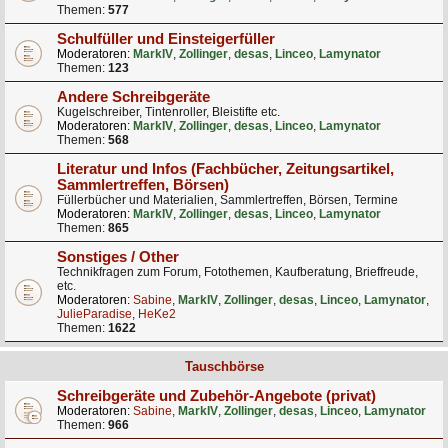
Themen:
577
Schulfüller und Einsteigerfüller
Moderatoren:
MarkIV
,
Zollinger
,
desas
,
Linceo
,
Lamynator
Themen:
123
Andere Schreibgeräte
Kugelschreiber, Tintenroller, Bleistifte etc.
Moderatoren:
MarkIV
,
Zollinger
,
desas
,
Linceo
,
Lamynator
Themen:
568
Literatur und Infos (Fachbücher, Zeitungsartikel,
Sammlertreffen, Börsen)
Füllerbücher und Materialien, Sammlertreffen, Börsen, Termine
Moderatoren:
MarkIV
,
Zollinger
,
desas
,
Linceo
,
Lamynator
Themen:
865
Sonstiges / Other
Technikfragen zum Forum, Fotothemen, Kaufberatung, Brieffreude,
etc.
Moderatoren:
Sabine
,
MarkIV
,
Zollinger
,
desas
,
Linceo
,
Lamynator
,
JulieParadise
,
HeKe2
Themen:
1622
Tauschbörse
Schreibgeräte und Zubehör-Angebote (privat)
Moderatoren:
Sabine
,
MarkIV
,
Zollinger
,
desas
,
Linceo
,
Lamynator
Themen:
966