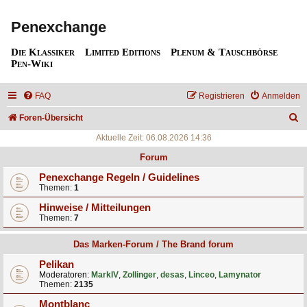
Penexchange
Die Klassiker
Limited Editions
Plenum & Tauschbörse
Pen-Wiki
FAQ
Registrieren
Anmelden
S
Foren-Übersicht
u
Aktuelle Zeit: 06.08.2026 14:36
c
Forum
h
Penexchange Regeln / Guidelines
Themen:
1
e
Hinweise / Mitteilungen
Themen:
7
Das Marken-Forum / The Brand forum
Pelikan
Moderatoren:
MarkIV
,
Zollinger
,
desas
,
Linceo
,
Lamynator
Themen:
2135
Montblanc