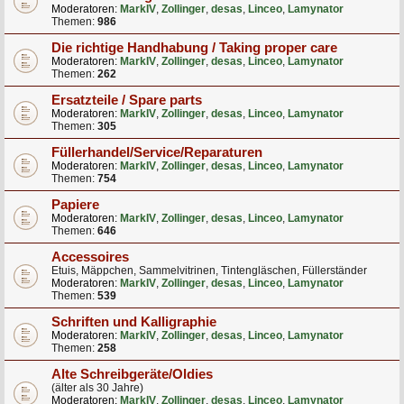
Moderatoren:
MarkIV
,
Zollinger
,
desas
,
Linceo
,
Lamynator
Themen:
986
Die richtige Handhabung / Taking proper care
Moderatoren:
MarkIV
,
Zollinger
,
desas
,
Linceo
,
Lamynator
Themen:
262
Ersatzteile / Spare parts
Moderatoren:
MarkIV
,
Zollinger
,
desas
,
Linceo
,
Lamynator
Themen:
305
Füllerhandel/Service/Reparaturen
Moderatoren:
MarkIV
,
Zollinger
,
desas
,
Linceo
,
Lamynator
Themen:
754
Papiere
Moderatoren:
MarkIV
,
Zollinger
,
desas
,
Linceo
,
Lamynator
Themen:
646
Accessoires
Etuis, Mäppchen, Sammelvitrinen, Tintengläschen, Füllerständer
Moderatoren:
MarkIV
,
Zollinger
,
desas
,
Linceo
,
Lamynator
Themen:
539
Schriften und Kalligraphie
Moderatoren:
MarkIV
,
Zollinger
,
desas
,
Linceo
,
Lamynator
Themen:
258
Alte Schreibgeräte/Oldies
(älter als 30 Jahre)
Moderatoren:
MarkIV
,
Zollinger
,
desas
,
Linceo
,
Lamynator