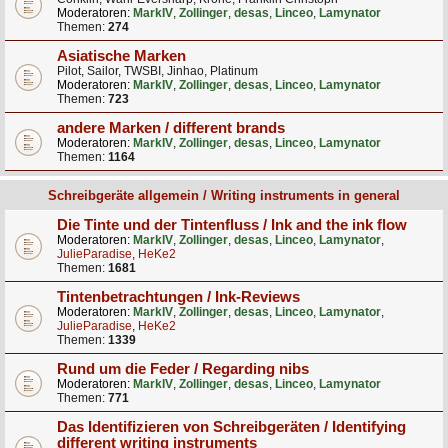
Moderatoren:
MarkIV
,
Zollinger
,
desas
,
Linceo
,
Lamynator
Themen:
274
Asiatische Marken
Pilot, Sailor, TWSBI, Jinhao, Platinum
Moderatoren:
MarkIV
,
Zollinger
,
desas
,
Linceo
,
Lamynator
Themen:
723
andere Marken / different brands
Moderatoren:
MarkIV
,
Zollinger
,
desas
,
Linceo
,
Lamynator
Themen:
1164
Schreibgeräte allgemein / Writing instruments in general
Die Tinte und der Tintenfluss / Ink and the ink flow
Moderatoren:
MarkIV
,
Zollinger
,
desas
,
Linceo
,
Lamynator
,
JulieParadise
,
HeKe2
Themen:
1681
Tintenbetrachtungen / Ink-Reviews
Moderatoren:
MarkIV
,
Zollinger
,
desas
,
Linceo
,
Lamynator
,
JulieParadise
,
HeKe2
Themen:
1339
Rund um die Feder / Regarding nibs
Moderatoren:
MarkIV
,
Zollinger
,
desas
,
Linceo
,
Lamynator
Themen:
771
Das Identifizieren von Schreibgeräten / Identifying
different writing instruments