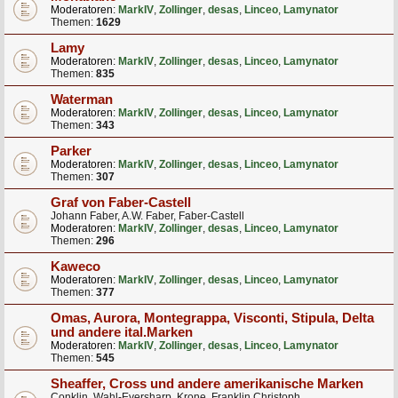
Moderatoren:
MarkIV
,
Zollinger
,
desas
,
Linceo
,
Lamynator
Themen:
1629
Lamy
Moderatoren:
MarkIV
,
Zollinger
,
desas
,
Linceo
,
Lamynator
Themen:
835
Waterman
Moderatoren:
MarkIV
,
Zollinger
,
desas
,
Linceo
,
Lamynator
Themen:
343
Parker
Moderatoren:
MarkIV
,
Zollinger
,
desas
,
Linceo
,
Lamynator
Themen:
307
Graf von Faber-Castell
Johann Faber, A.W. Faber, Faber-Castell
Moderatoren:
MarkIV
,
Zollinger
,
desas
,
Linceo
,
Lamynator
Themen:
296
Kaweco
Moderatoren:
MarkIV
,
Zollinger
,
desas
,
Linceo
,
Lamynator
Themen:
377
Omas, Aurora, Montegrappa, Visconti, Stipula, Delta
und andere ital.Marken
Moderatoren:
MarkIV
,
Zollinger
,
desas
,
Linceo
,
Lamynator
Themen:
545
Sheaffer, Cross und andere amerikanische Marken
Conklin, Wahl-Eversharp, Krone, Franklin Christoph