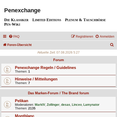
Penexchange
Die Klassiker
Limited Editions
Plenum & Tauschbörse
Pen-Wiki
FAQ
Registrieren
Anmelden
S
Foren-Übersicht
u
Aktuelle Zeit: 07.08.2026 5:27
c
Forum
h
Penexchange Regeln / Guidelines
Themen:
1
e
Hinweise / Mitteilungen
Themen:
7
Das Marken-Forum / The Brand forum
Pelikan
Moderatoren:
MarkIV
,
Zollinger
,
desas
,
Linceo
,
Lamynator
Themen:
2135
Montblanc