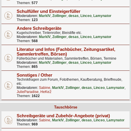
Themen:
577
Schulfüller und Einsteigerfüller
Moderatoren:
MarkIV
,
Zollinger
,
desas
,
Linceo
,
Lamynator
Themen:
123
Andere Schreibgeräte
Kugelschreiber, Tintenroller, Bleistifte etc.
Moderatoren:
MarkIV
,
Zollinger
,
desas
,
Linceo
,
Lamynator
Themen:
568
Literatur und Infos (Fachbücher, Zeitungsartikel,
Sammlertreffen, Börsen)
Füllerbücher und Materialien, Sammlertreffen, Börsen, Termine
Moderatoren:
MarkIV
,
Zollinger
,
desas
,
Linceo
,
Lamynator
Themen:
865
Sonstiges / Other
Technikfragen zum Forum, Fotothemen, Kaufberatung, Brieffreude,
etc.
Moderatoren:
Sabine
,
MarkIV
,
Zollinger
,
desas
,
Linceo
,
Lamynator
,
JulieParadise
,
HeKe2
Themen:
1622
Tauschbörse
Schreibgeräte und Zubehör-Angebote (privat)
Moderatoren:
Sabine
,
MarkIV
,
Zollinger
,
desas
,
Linceo
,
Lamynator
Themen:
969