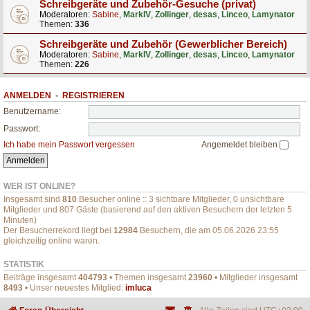
Schreibgeräte und Zubehör-Gesuche (privat)
Moderatoren:
Sabine
,
MarkIV
,
Zollinger
,
desas
,
Linceo
,
Lamynator
Themen:
336
Schreibgeräte und Zubehör (Gewerblicher Bereich)
Moderatoren:
Sabine
,
MarkIV
,
Zollinger
,
desas
,
Linceo
,
Lamynator
Themen:
226
ANMELDEN
•
REGISTRIEREN
Benutzername:
Passwort:
Ich habe mein Passwort vergessen
Angemeldet bleiben
WER IST ONLINE?
Insgesamt sind
810
Besucher online :: 3 sichtbare Mitglieder, 0 unsichtbare
Mitglieder und 807 Gäste (basierend auf den aktiven Besuchern der letzten 5
Minuten)
Der Besucherrekord liegt bei
12984
Besuchern, die am 05.06.2026 23:55
gleichzeitig online waren.
STATISTIK
Beiträge insgesamt
404793
• Themen insgesamt
23960
• Mitglieder insgesamt
8493
• Unser neuestes Mitglied:
imluca