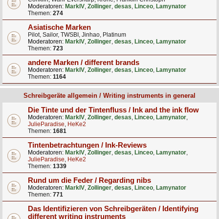
Moderatoren:
MarkIV
,
Zollinger
,
desas
,
Linceo
,
Lamynator
Themen:
274
Asiatische Marken
Pilot, Sailor, TWSBI, Jinhao, Platinum
Moderatoren:
MarkIV
,
Zollinger
,
desas
,
Linceo
,
Lamynator
Themen:
723
andere Marken / different brands
Moderatoren:
MarkIV
,
Zollinger
,
desas
,
Linceo
,
Lamynator
Themen:
1164
Schreibgeräte allgemein / Writing instruments in general
Die Tinte und der Tintenfluss / Ink and the ink flow
Moderatoren:
MarkIV
,
Zollinger
,
desas
,
Linceo
,
Lamynator
,
JulieParadise
,
HeKe2
Themen:
1681
Tintenbetrachtungen / Ink-Reviews
Moderatoren:
MarkIV
,
Zollinger
,
desas
,
Linceo
,
Lamynator
,
JulieParadise
,
HeKe2
Themen:
1339
Rund um die Feder / Regarding nibs
Moderatoren:
MarkIV
,
Zollinger
,
desas
,
Linceo
,
Lamynator
Themen:
771
Das Identifizieren von Schreibgeräten / Identifying
different writing instruments