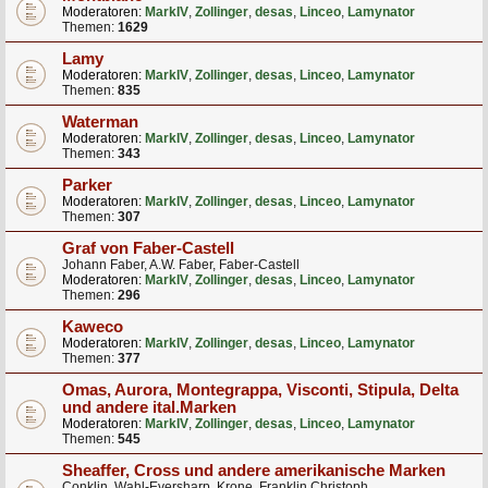
Moderatoren:
MarkIV
,
Zollinger
,
desas
,
Linceo
,
Lamynator
Themen:
1629
Lamy
Moderatoren:
MarkIV
,
Zollinger
,
desas
,
Linceo
,
Lamynator
Themen:
835
Waterman
Moderatoren:
MarkIV
,
Zollinger
,
desas
,
Linceo
,
Lamynator
Themen:
343
Parker
Moderatoren:
MarkIV
,
Zollinger
,
desas
,
Linceo
,
Lamynator
Themen:
307
Graf von Faber-Castell
Johann Faber, A.W. Faber, Faber-Castell
Moderatoren:
MarkIV
,
Zollinger
,
desas
,
Linceo
,
Lamynator
Themen:
296
Kaweco
Moderatoren:
MarkIV
,
Zollinger
,
desas
,
Linceo
,
Lamynator
Themen:
377
Omas, Aurora, Montegrappa, Visconti, Stipula, Delta
und andere ital.Marken
Moderatoren:
MarkIV
,
Zollinger
,
desas
,
Linceo
,
Lamynator
Themen:
545
Sheaffer, Cross und andere amerikanische Marken
Conklin, Wahl-Eversharp, Krone, Franklin Christoph