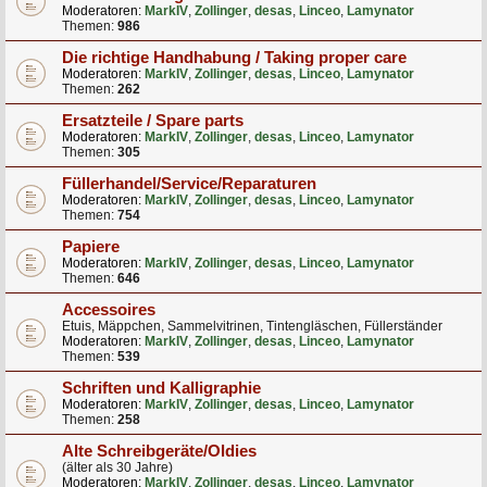
Moderatoren:
MarkIV
,
Zollinger
,
desas
,
Linceo
,
Lamynator
Themen:
986
Die richtige Handhabung / Taking proper care
Moderatoren:
MarkIV
,
Zollinger
,
desas
,
Linceo
,
Lamynator
Themen:
262
Ersatzteile / Spare parts
Moderatoren:
MarkIV
,
Zollinger
,
desas
,
Linceo
,
Lamynator
Themen:
305
Füllerhandel/Service/Reparaturen
Moderatoren:
MarkIV
,
Zollinger
,
desas
,
Linceo
,
Lamynator
Themen:
754
Papiere
Moderatoren:
MarkIV
,
Zollinger
,
desas
,
Linceo
,
Lamynator
Themen:
646
Accessoires
Etuis, Mäppchen, Sammelvitrinen, Tintengläschen, Füllerständer
Moderatoren:
MarkIV
,
Zollinger
,
desas
,
Linceo
,
Lamynator
Themen:
539
Schriften und Kalligraphie
Moderatoren:
MarkIV
,
Zollinger
,
desas
,
Linceo
,
Lamynator
Themen:
258
Alte Schreibgeräte/Oldies
(älter als 30 Jahre)
Moderatoren:
MarkIV
,
Zollinger
,
desas
,
Linceo
,
Lamynator