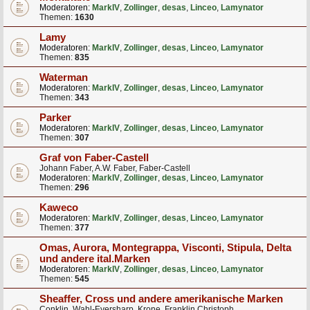
Moderatoren:
MarkIV
,
Zollinger
,
desas
,
Linceo
,
Lamynator
Themen:
1630
Lamy
Moderatoren:
MarkIV
,
Zollinger
,
desas
,
Linceo
,
Lamynator
Themen:
835
Waterman
Moderatoren:
MarkIV
,
Zollinger
,
desas
,
Linceo
,
Lamynator
Themen:
343
Parker
Moderatoren:
MarkIV
,
Zollinger
,
desas
,
Linceo
,
Lamynator
Themen:
307
Graf von Faber-Castell
Johann Faber, A.W. Faber, Faber-Castell
Moderatoren:
MarkIV
,
Zollinger
,
desas
,
Linceo
,
Lamynator
Themen:
296
Kaweco
Moderatoren:
MarkIV
,
Zollinger
,
desas
,
Linceo
,
Lamynator
Themen:
377
Omas, Aurora, Montegrappa, Visconti, Stipula, Delta
und andere ital.Marken
Moderatoren:
MarkIV
,
Zollinger
,
desas
,
Linceo
,
Lamynator
Themen:
545
Sheaffer, Cross und andere amerikanische Marken
Conklin, Wahl-Eversharp, Krone, Franklin Christoph