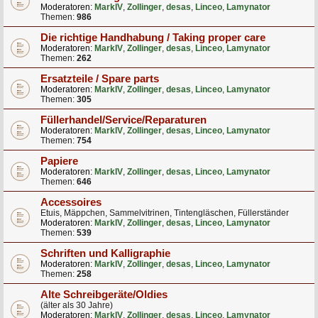
Moderatoren:
MarkIV
,
Zollinger
,
desas
,
Linceo
,
Lamynator
Themen:
986
Die richtige Handhabung / Taking proper care
Moderatoren:
MarkIV
,
Zollinger
,
desas
,
Linceo
,
Lamynator
Themen:
262
Ersatzteile / Spare parts
Moderatoren:
MarkIV
,
Zollinger
,
desas
,
Linceo
,
Lamynator
Themen:
305
Füllerhandel/Service/Reparaturen
Moderatoren:
MarkIV
,
Zollinger
,
desas
,
Linceo
,
Lamynator
Themen:
754
Papiere
Moderatoren:
MarkIV
,
Zollinger
,
desas
,
Linceo
,
Lamynator
Themen:
646
Accessoires
Etuis, Mäppchen, Sammelvitrinen, Tintengläschen, Füllerständer
Moderatoren:
MarkIV
,
Zollinger
,
desas
,
Linceo
,
Lamynator
Themen:
539
Schriften und Kalligraphie
Moderatoren:
MarkIV
,
Zollinger
,
desas
,
Linceo
,
Lamynator
Themen:
258
Alte Schreibgeräte/Oldies
(älter als 30 Jahre)
Moderatoren:
MarkIV
,
Zollinger
,
desas
,
Linceo
,
Lamynator