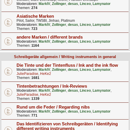
Moderatoren:
MarkIV
,
Zollinger
,
desas
,
Linceo
,
Lamynator
Themen:
274
Asiatische Marken
Pilot, Sailor, TWSBI, Jinhao, Platinum
Moderatoren:
MarkIV
,
Zollinger
,
desas
,
Linceo
,
Lamynator
Themen:
723
andere Marken / different brands
Moderatoren:
MarkIV
,
Zollinger
,
desas
,
Linceo
,
Lamynator
Themen:
1164
Schreibgeräte allgemein / Writing instruments in general
Die Tinte und der Tintenfluss / Ink and the ink flow
Moderatoren:
MarkIV
,
Zollinger
,
desas
,
Linceo
,
Lamynator
,
JulieParadise
,
HeKe2
Themen:
1681
Tintenbetrachtungen / Ink-Reviews
Moderatoren:
MarkIV
,
Zollinger
,
desas
,
Linceo
,
Lamynator
,
JulieParadise
,
HeKe2
Themen:
1339
Rund um die Feder / Regarding nibs
Moderatoren:
MarkIV
,
Zollinger
,
desas
,
Linceo
,
Lamynator
Themen:
771
Das Identifizieren von Schreibgeräten / Identifying
different writing instruments