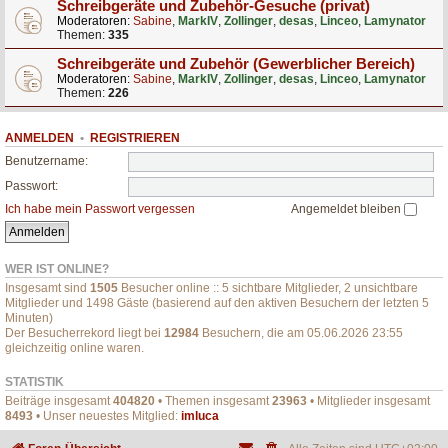
Schreibgeräte und Zubehör-Gesuche (privat)
Moderatoren:
Sabine
,
MarkIV
,
Zollinger
,
desas
,
Linceo
,
Lamynator
Themen:
335
Schreibgeräte und Zubehör (Gewerblicher Bereich)
Moderatoren:
Sabine
,
MarkIV
,
Zollinger
,
desas
,
Linceo
,
Lamynator
Themen:
226
ANMELDEN
•
REGISTRIEREN
Benutzername:
Passwort:
Ich habe mein Passwort vergessen
Angemeldet bleiben
WER IST ONLINE?
Insgesamt sind
1505
Besucher online :: 5 sichtbare Mitglieder, 2 unsichtbare
Mitglieder und 1498 Gäste (basierend auf den aktiven Besuchern der letzten 5
Minuten)
Der Besucherrekord liegt bei
12984
Besuchern, die am 05.06.2026 23:55
gleichzeitig online waren.
STATISTIK
Beiträge insgesamt
404820
• Themen insgesamt
23963
• Mitglieder insgesamt
8493
• Unser neuestes Mitglied:
imluca