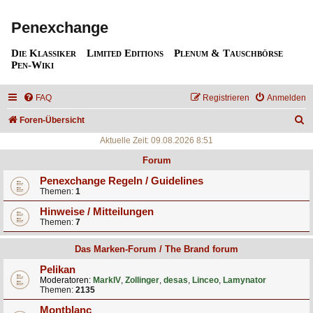
Penexchange
Die Klassiker
Limited Editions
Plenum & Tauschbörse
Pen-Wiki
FAQ
Registrieren
Anmelden
S
Foren-Übersicht
u
Aktuelle Zeit: 09.08.2026 8:51
c
Forum
h
Penexchange Regeln / Guidelines
Themen:
1
e
Hinweise / Mitteilungen
Themen:
7
Das Marken-Forum / The Brand forum
Pelikan
Moderatoren:
MarkIV
,
Zollinger
,
desas
,
Linceo
,
Lamynator
Themen:
2135
Montblanc