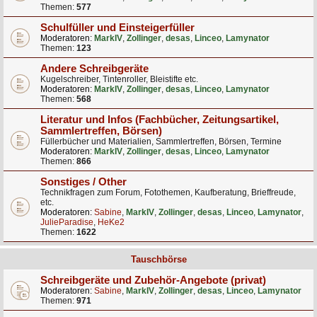
Themen:
577
Schulfüller und Einsteigerfüller
Moderatoren:
MarkIV
,
Zollinger
,
desas
,
Linceo
,
Lamynator
Themen:
123
Andere Schreibgeräte
Kugelschreiber, Tintenroller, Bleistifte etc.
Moderatoren:
MarkIV
,
Zollinger
,
desas
,
Linceo
,
Lamynator
Themen:
568
Literatur und Infos (Fachbücher, Zeitungsartikel,
Sammlertreffen, Börsen)
Füllerbücher und Materialien, Sammlertreffen, Börsen, Termine
Moderatoren:
MarkIV
,
Zollinger
,
desas
,
Linceo
,
Lamynator
Themen:
866
Sonstiges / Other
Technikfragen zum Forum, Fotothemen, Kaufberatung, Brieffreude,
etc.
Moderatoren:
Sabine
,
MarkIV
,
Zollinger
,
desas
,
Linceo
,
Lamynator
,
JulieParadise
,
HeKe2
Themen:
1622
Tauschbörse
Schreibgeräte und Zubehör-Angebote (privat)
Moderatoren:
Sabine
,
MarkIV
,
Zollinger
,
desas
,
Linceo
,
Lamynator
Themen:
971