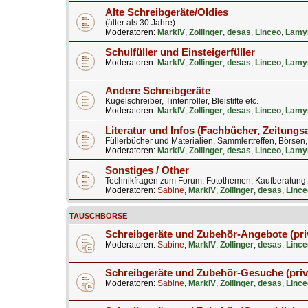
Alte Schreibgeräte/Oldies
(älter als 30 Jahre)
Moderatoren:
MarkIV
,
Zollinger
,
desas
,
Linceo
,
Lamy
Schulfüller und Einsteigerfüller
Moderatoren:
MarkIV
,
Zollinger
,
desas
,
Linceo
,
Lamy
Andere Schreibgeräte
Kugelschreiber, Tintenroller, Bleistifte etc.
Moderatoren:
MarkIV
,
Zollinger
,
desas
,
Linceo
,
Lamy
Literatur und Infos (Fachbücher, Zeitungs
Füllerbücher und Materialien, Sammlertreffen, Börsen
Moderatoren:
MarkIV
,
Zollinger
,
desas
,
Linceo
,
Lamy
Sonstiges / Other
Technikfragen zum Forum, Fotothemen, Kaufberatung, B
Moderatoren:
Sabine
,
MarkIV
,
Zollinger
,
desas
,
Lince
TAUSCHBÖRSE
Schreibgeräte und Zubehör-Angebote (pri
Moderatoren:
Sabine
,
MarkIV
,
Zollinger
,
desas
,
Lince
Schreibgeräte und Zubehör-Gesuche (priv
Moderatoren:
Sabine
,
MarkIV
,
Zollinger
,
desas
,
Lince