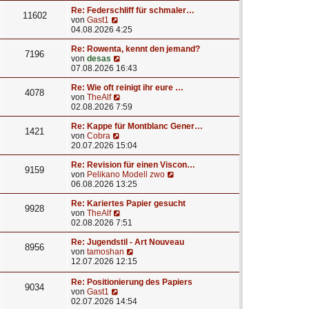
u
e
a
e
r
Re: Federschliff für schmaler…
g
11602
N
s
B
von
Gast1
e
t
e
04.08.2026 4:25
u
e
i
e
r
t
Re: Rowenta, kennt den jemand?
7196
s
N
B
r
von
desas
t
e
e
a
07.08.2026 16:43
e
u
i
g
r
e
t
Re: Wie oft reinigt ihr eure …
4078
B
s
N
r
von
TheAlf
e
t
e
a
02.08.2026 7:59
i
e
u
g
t
r
e
Re: Kappe für Montblanc Gener…
1421
r
N
B
s
von
Cobra
a
e
e
t
20.07.2026 15:04
g
u
i
e
e
t
r
Re: Revision für einen Viscon…
9159
s
r
B
N
von
Pelikano Modell zwo
t
a
e
e
06.08.2026 13:25
e
g
i
u
r
t
e
Re: Kariertes Papier gesucht
9928
B
r
N
s
von
TheAlf
e
a
e
t
02.08.2026 7:51
i
g
u
e
t
e
r
Re: Jugendstil - Art Nouveau
8956
r
s
N
B
von
tamoshan
a
t
e
e
12.07.2026 12:15
g
e
u
i
r
e
t
Re: Positionierung des Papiers
9034
B
s
r
N
von
Gast1
e
t
a
e
02.07.2026 14:54