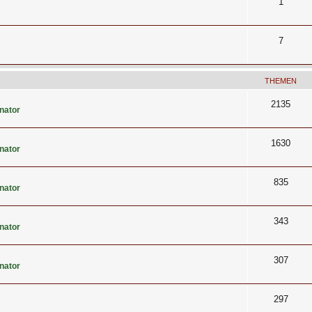
1
7
THEMEN
2135
nator
1630
nator
835
nator
343
nator
307
nator
297