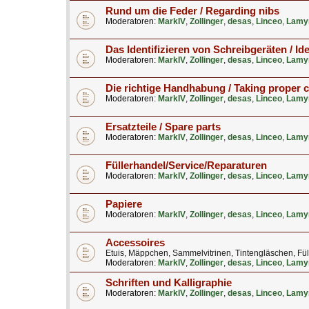
Rund um die Feder / Regarding nibs
Moderatoren:
MarkIV
,
Zollinger
,
desas
,
Linceo
,
Lamy
Das Identifizieren von Schreibgeräten / Ide
Moderatoren:
MarkIV
,
Zollinger
,
desas
,
Linceo
,
Lamy
Die richtige Handhabung / Taking proper 
Moderatoren:
MarkIV
,
Zollinger
,
desas
,
Linceo
,
Lamy
Ersatzteile / Spare parts
Moderatoren:
MarkIV
,
Zollinger
,
desas
,
Linceo
,
Lamy
Füllerhandel/Service/Reparaturen
Moderatoren:
MarkIV
,
Zollinger
,
desas
,
Linceo
,
Lamy
Papiere
Moderatoren:
MarkIV
,
Zollinger
,
desas
,
Linceo
,
Lamy
Accessoires
Etuis, Mäppchen, Sammelvitrinen, Tintengläschen, Fül
Moderatoren:
MarkIV
,
Zollinger
,
desas
,
Linceo
,
Lamy
Schriften und Kalligraphie
Moderatoren:
MarkIV
,
Zollinger
,
desas
,
Linceo
,
Lamy