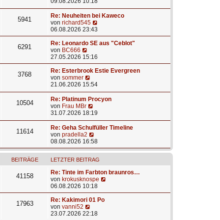
e
e
t
a
09.08.2026 10:18
i
u
e
g
t
e
r
Re: Neuheiten bei Kaweco
5941
r
s
B
N
von
richard545
a
t
e
e
06.08.2026 23:43
g
e
i
u
r
t
e
Re: Leonardo SE aus "Ceblot"
6291
B
r
N
s
von
BC666
e
a
e
t
27.05.2026 15:16
i
g
u
e
t
e
r
Re: Esterbrook Estie Evergreen
3768
r
s
N
B
von
sommer
a
t
e
e
21.06.2026 15:54
g
e
u
i
r
e
t
Re: Platinum Procyon
10504
B
s
r
N
von
Frau MBr
e
t
a
e
31.07.2026 18:19
i
e
g
u
t
r
e
Re: Geha Schulfüller Timeline
11614
r
B
s
N
von
pradella2
a
e
t
e
08.08.2026 16:58
g
i
e
u
t
r
e
r
BEITRÄGE
LETZTER BEITRAG
B
s
a
e
t
Re: Tinte im Farbton braunros…
g
i
e
41158
N
von
krokusknospe
t
r
e
06.08.2026 10:18
r
B
u
a
e
e
Re: Kakimori 01 Po
g
i
17963
N
s
von
vanni52
t
e
t
23.07.2026 22:18
r