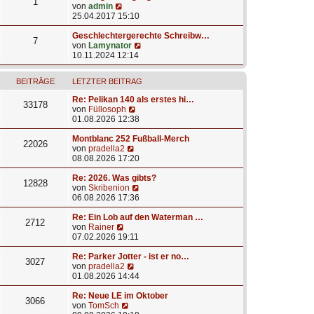
1
N
von
admin
e
25.04.2017 15:10
u
e
Geschlechtergerechte Schreibw…
7
s
N
von
Lamynator
t
e
10.11.2024 12:14
e
u
r
e
BEITRÄGE
LETZTER BEITRAG
B
s
e
t
Re: Pelikan 140 als erstes hi…
i
e
33178
N
von
Füllosoph
t
r
e
01.08.2026 12:38
r
B
u
a
e
e
Montblanc 252 Fußball-Merch
g
i
22026
N
s
von
pradella2
t
e
t
08.08.2026 17:20
r
u
e
a
e
r
Re: 2026. Was gibts?
g
12828
s
B
N
von
Skribenion
t
e
e
06.08.2026 17:36
e
i
u
r
t
e
Re: Ein Lob auf den Waterman …
2712
N
B
r
s
von
Rainer
e
e
a
t
07.02.2026 19:11
u
i
g
e
e
t
r
Re: Parker Jotter - ist er no…
3027
s
r
N
B
von
pradella2
t
a
e
e
01.08.2026 14:44
e
g
u
i
r
e
t
Re: Neue LE im Oktober
3066
B
N
s
r
von
TomSch