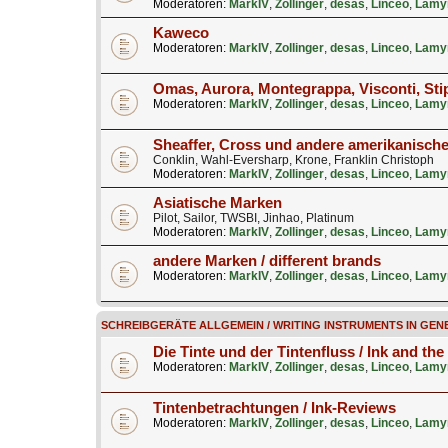
Moderatoren:
MarkIV
,
Zollinger
,
desas
,
Linceo
,
Lamy
Kaweco
Moderatoren:
MarkIV
,
Zollinger
,
desas
,
Linceo
,
Lamy
Omas, Aurora, Montegrappa, Visconti, Stip
Moderatoren:
MarkIV
,
Zollinger
,
desas
,
Linceo
,
Lamy
Sheaffer, Cross und andere amerikanisch
Conklin, Wahl-Eversharp, Krone, Franklin Christoph
Moderatoren:
MarkIV
,
Zollinger
,
desas
,
Linceo
,
Lamy
Asiatische Marken
Pilot, Sailor, TWSBI, Jinhao, Platinum
Moderatoren:
MarkIV
,
Zollinger
,
desas
,
Linceo
,
Lamy
andere Marken / different brands
Moderatoren:
MarkIV
,
Zollinger
,
desas
,
Linceo
,
Lamy
SCHREIBGERÄTE ALLGEMEIN / WRITING INSTRUMENTS IN GEN
Die Tinte und der Tintenfluss / Ink and the
Moderatoren:
MarkIV
,
Zollinger
,
desas
,
Linceo
,
Lamy
Tintenbetrachtungen / Ink-Reviews
Moderatoren:
MarkIV
,
Zollinger
,
desas
,
Linceo
,
Lamy