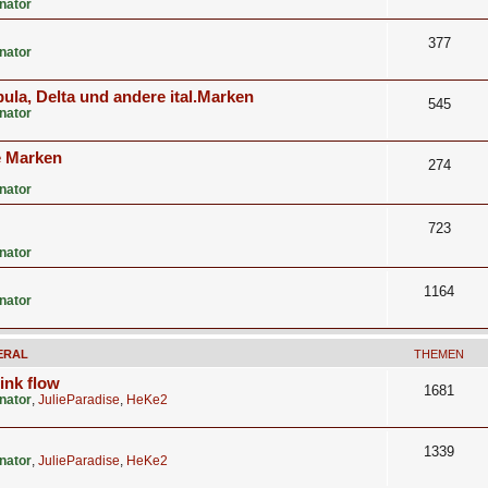
nator
377
nator
ula, Delta und andere ital.Marken
545
nator
e Marken
274
nator
723
nator
1164
nator
ERAL
THEMEN
 ink flow
1681
nator
,
JulieParadise
,
HeKe2
1339
nator
,
JulieParadise
,
HeKe2