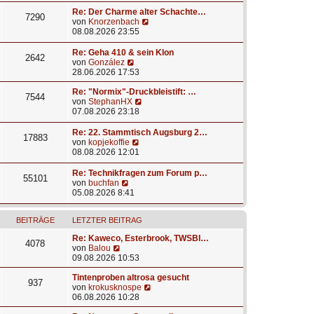
i
e
g
u
t
r
e
Re: Der Charme alter Schachte…
7290
r
B
s
N
von
Knorzenbach
a
e
t
e
08.08.2026 23:55
g
i
e
u
t
r
e
Re: Geha 410 & sein Klon
2642
r
B
s
N
von
González
a
e
t
e
28.06.2026 17:53
g
i
e
u
t
r
e
Re: "Normix"-Druckbleistift: …
7544
r
B
s
N
von
StephanHX
a
e
t
e
07.08.2026 23:18
g
i
e
u
t
r
e
Re: 22. Stammtisch Augsburg 2…
17883
r
B
s
N
von
kopjekoffie
a
e
t
e
08.08.2026 12:01
g
i
e
u
t
r
e
Re: Technikfragen zum Forum p…
55101
r
B
s
N
von
buchfan
a
e
t
e
05.08.2026 8:41
g
i
e
u
t
r
e
r
B
BEITRÄGE
LETZTER BEITRAG
s
a
e
t
Re: Kaweco, Esterbrook, TWSBI…
g
i
e
4078
N
von
Balou
t
r
e
09.08.2026 10:53
r
B
u
a
e
e
Tintenproben altrosa gesucht
g
i
937
s
N
von
krokusknospe
t
t
e
06.08.2026 10:28
r
e
u
a