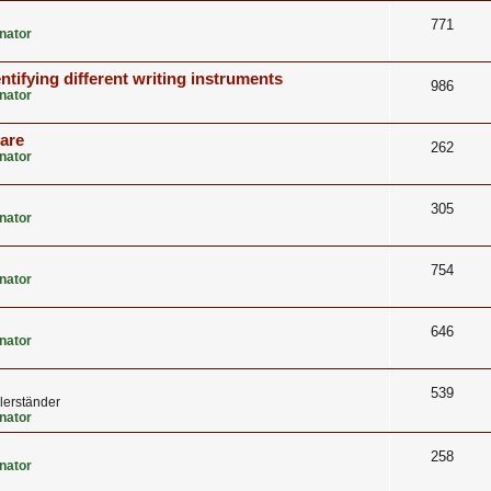
771
nator
ntifying different writing instruments
986
nator
care
262
nator
305
nator
754
nator
646
nator
539
lerständer
nator
258
nator