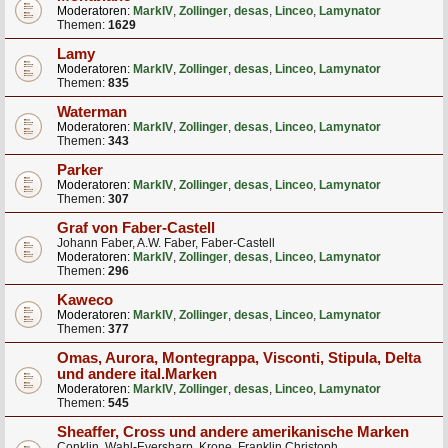
Moderatoren:
MarkIV
,
Zollinger
,
desas
,
Linceo
,
Lamynator
Themen:
1629
Lamy
Moderatoren:
MarkIV
,
Zollinger
,
desas
,
Linceo
,
Lamynator
Themen:
835
Waterman
Moderatoren:
MarkIV
,
Zollinger
,
desas
,
Linceo
,
Lamynator
Themen:
343
Parker
Moderatoren:
MarkIV
,
Zollinger
,
desas
,
Linceo
,
Lamynator
Themen:
307
Graf von Faber-Castell
Johann Faber, A.W. Faber, Faber-Castell
Moderatoren:
MarkIV
,
Zollinger
,
desas
,
Linceo
,
Lamynator
Themen:
296
Kaweco
Moderatoren:
MarkIV
,
Zollinger
,
desas
,
Linceo
,
Lamynator
Themen:
377
Omas, Aurora, Montegrappa, Visconti, Stipula, Delta
und andere ital.Marken
Moderatoren:
MarkIV
,
Zollinger
,
desas
,
Linceo
,
Lamynator
Themen:
545
Sheaffer, Cross und andere amerikanische Marken
Conklin, Wahl-Eversharp, Krone, Franklin Christoph