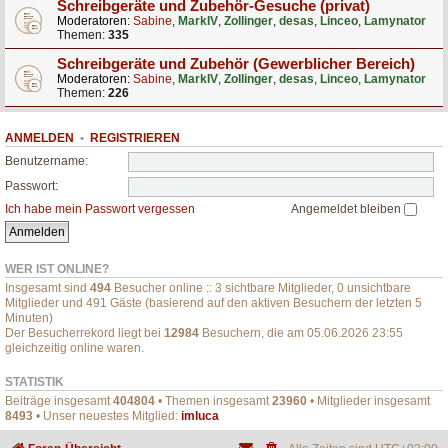
Schreibgeräte und Zubehör-Gesuche (privat)
Moderatoren:
Sabine
,
MarkIV
,
Zollinger
,
desas
,
Linceo
,
Lamynator
Themen:
335
Schreibgeräte und Zubehör (Gewerblicher Bereich)
Moderatoren:
Sabine
,
MarkIV
,
Zollinger
,
desas
,
Linceo
,
Lamynator
Themen:
226
ANMELDEN
•
REGISTRIEREN
Benutzername:
Passwort:
Ich habe mein Passwort vergessen
Angemeldet bleiben
WER IST ONLINE?
Insgesamt sind
494
Besucher online :: 3 sichtbare Mitglieder, 0 unsichtbare
Mitglieder und 491 Gäste (basierend auf den aktiven Besuchern der letzten 5
Minuten)
Der Besucherrekord liegt bei
12984
Besuchern, die am 05.06.2026 23:55
gleichzeitig online waren.
STATISTIK
Beiträge insgesamt
404804
• Themen insgesamt
23960
• Mitglieder insgesamt
8493
• Unser neuestes Mitglied:
imluca