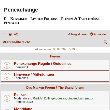
Penexchange
Die Klassiker
Limited Editions
Plenum & Tauschbörse
Pen-Wiki
FAQ
Registrieren
Anmelden
S
Foren-Übersicht
u
Aktuelle Zeit: 08.08.2026 5:39
c
Forum
h
Penexchange Regeln / Guidelines
Themen:
1
e
Hinweise / Mitteilungen
Themen:
7
Das Marken-Forum / The Brand forum
Pelikan
Moderatoren:
MarkIV
,
Zollinger
,
desas
,
Linceo
,
Lamynator
Themen:
2135
Montblanc