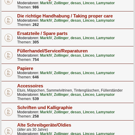
Moderatoren:
MarkIV
,
Zollinger
,
desas
,
Linceo
,
Lamynator
Themen:
986
Die richtige Handhabung / Taking proper care
Moderatoren:
MarkIV
,
Zollinger
,
desas
,
Linceo
,
Lamynator
Themen:
262
Ersatzteile / Spare parts
Moderatoren:
MarkIV
,
Zollinger
,
desas
,
Linceo
,
Lamynator
Themen:
305
Füllerhandel/Service/Reparaturen
Moderatoren:
MarkIV
,
Zollinger
,
desas
,
Linceo
,
Lamynator
Themen:
754
Papiere
Moderatoren:
MarkIV
,
Zollinger
,
desas
,
Linceo
,
Lamynator
Themen:
646
Accessoires
Etuis, Mäppchen, Sammelvitrinen, Tintengläschen, Füllerständer
Moderatoren:
MarkIV
,
Zollinger
,
desas
,
Linceo
,
Lamynator
Themen:
539
Schriften und Kalligraphie
Moderatoren:
MarkIV
,
Zollinger
,
desas
,
Linceo
,
Lamynator
Themen:
258
Alte Schreibgeräte/Oldies
(älter als 30 Jahre)
Moderatoren:
MarkIV
,
Zollinger
,
desas
,
Linceo
,
Lamynator