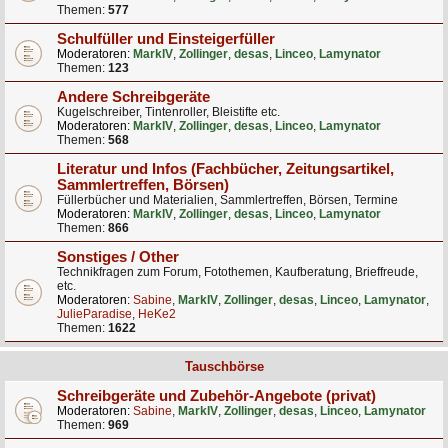
Themen:
577
Schulfüller und Einsteigerfüller
Moderatoren:
MarkIV
,
Zollinger
,
desas
,
Linceo
,
Lamynator
Themen:
123
Andere Schreibgeräte
Kugelschreiber, Tintenroller, Bleistifte etc.
Moderatoren:
MarkIV
,
Zollinger
,
desas
,
Linceo
,
Lamynator
Themen:
568
Literatur und Infos (Fachbücher, Zeitungsartikel,
Sammlertreffen, Börsen)
Füllerbücher und Materialien, Sammlertreffen, Börsen, Termine
Moderatoren:
MarkIV
,
Zollinger
,
desas
,
Linceo
,
Lamynator
Themen:
866
Sonstiges / Other
Technikfragen zum Forum, Fotothemen, Kaufberatung, Brieffreude,
etc.
Moderatoren:
Sabine
,
MarkIV
,
Zollinger
,
desas
,
Linceo
,
Lamynator
,
JulieParadise
,
HeKe2
Themen:
1622
Tauschbörse
Schreibgeräte und Zubehör-Angebote (privat)
Moderatoren:
Sabine
,
MarkIV
,
Zollinger
,
desas
,
Linceo
,
Lamynator
Themen:
969