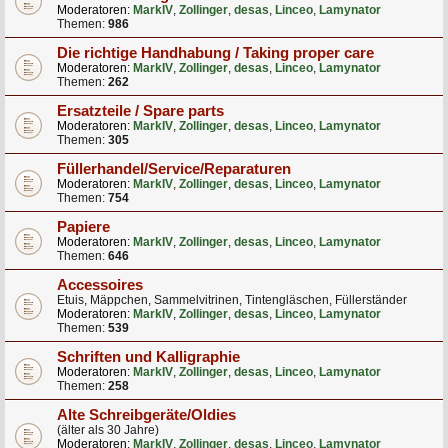
Moderatoren:
MarkIV
,
Zollinger
,
desas
,
Linceo
,
Lamynator
Themen:
986
Die richtige Handhabung / Taking proper care
Moderatoren:
MarkIV
,
Zollinger
,
desas
,
Linceo
,
Lamynator
Themen:
262
Ersatzteile / Spare parts
Moderatoren:
MarkIV
,
Zollinger
,
desas
,
Linceo
,
Lamynator
Themen:
305
Füllerhandel/Service/Reparaturen
Moderatoren:
MarkIV
,
Zollinger
,
desas
,
Linceo
,
Lamynator
Themen:
754
Papiere
Moderatoren:
MarkIV
,
Zollinger
,
desas
,
Linceo
,
Lamynator
Themen:
646
Accessoires
Etuis, Mäppchen, Sammelvitrinen, Tintengläschen, Füllerständer
Moderatoren:
MarkIV
,
Zollinger
,
desas
,
Linceo
,
Lamynator
Themen:
539
Schriften und Kalligraphie
Moderatoren:
MarkIV
,
Zollinger
,
desas
,
Linceo
,
Lamynator
Themen:
258
Alte Schreibgeräte/Oldies
(älter als 30 Jahre)
Moderatoren:
MarkIV
,
Zollinger
,
desas
,
Linceo
,
Lamynator