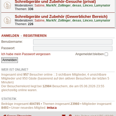
Schreibgeräte und Zubehör-Gesuche (privat)
Moderatoren:
Sabine
,
MarkIV
,
Zollinger
,
desas
,
Linceo
,
Lamynator
Themen:
336
Schreibgeräte und Zubehör (Gewerblicher Bereich)
Moderatoren:
Sabine
,
MarkIV
,
Zollinger
,
desas
,
Linceo
,
Lamynator
Themen:
226
ANMELDEN
•
REGISTRIEREN
Benutzername:
Passwort:
Ich habe mein Passwort vergessen
Angemeldet bleiben
WER IST ONLINE?
Insgesamt sind
957
Besucher online :: 3 sichtbare Mitglieder, 4 unsichtbare
Mitglieder und 950 Gäste (basierend auf den aktiven Besuchern der letzten 5
Minuten)
Der Besucherrekord liegt bei
12984
Besuchern, die am 05.06.2026 23:55
gleichzeitig online waren.
STATISTIK
Beiträge insgesamt
404785
• Themen insgesamt
23960
• Mitglieder insgesamt
8493
• Unser neuestes Mitglied:
imluca