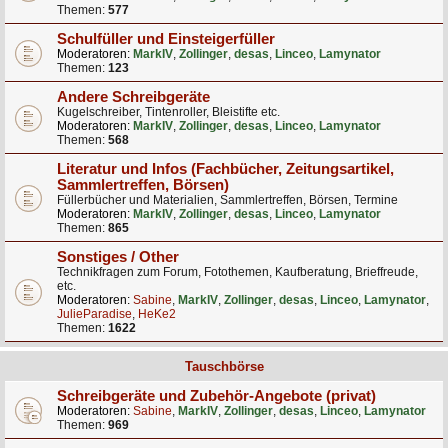
Themen:
577
Schulfüller und Einsteigerfüller
Moderatoren:
MarkIV
,
Zollinger
,
desas
,
Linceo
,
Lamynator
Themen:
123
Andere Schreibgeräte
Kugelschreiber, Tintenroller, Bleistifte etc.
Moderatoren:
MarkIV
,
Zollinger
,
desas
,
Linceo
,
Lamynator
Themen:
568
Literatur und Infos (Fachbücher, Zeitungsartikel,
Sammlertreffen, Börsen)
Füllerbücher und Materialien, Sammlertreffen, Börsen, Termine
Moderatoren:
MarkIV
,
Zollinger
,
desas
,
Linceo
,
Lamynator
Themen:
865
Sonstiges / Other
Technikfragen zum Forum, Fotothemen, Kaufberatung, Brieffreude,
etc.
Moderatoren:
Sabine
,
MarkIV
,
Zollinger
,
desas
,
Linceo
,
Lamynator
,
JulieParadise
,
HeKe2
Themen:
1622
Tauschbörse
Schreibgeräte und Zubehör-Angebote (privat)
Moderatoren:
Sabine
,
MarkIV
,
Zollinger
,
desas
,
Linceo
,
Lamynator
Themen:
969