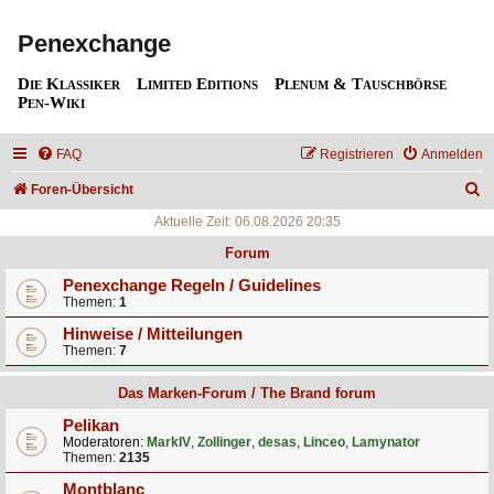
Penexchange
Die Klassiker
Limited Editions
Plenum & Tauschbörse
Pen-Wiki
FAQ
Registrieren
Anmelden
S
Foren-Übersicht
u
Aktuelle Zeit: 06.08.2026 20:35
c
Forum
h
Penexchange Regeln / Guidelines
Themen:
1
e
Hinweise / Mitteilungen
Themen:
7
Das Marken-Forum / The Brand forum
Pelikan
Moderatoren:
MarkIV
,
Zollinger
,
desas
,
Linceo
,
Lamynator
Themen:
2135
Montblanc