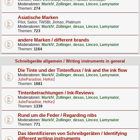
Moderatoren:
MarkIV
,
Zollinger
,
desas
,
Linceo
,
Lamynator
Themen:
274
Asiatische Marken
Pilot, Sailor, TWSBI, Jinhao, Platinum
Moderatoren:
MarkIV
,
Zollinger
,
desas
,
Linceo
,
Lamynator
Themen:
723
andere Marken / different brands
Moderatoren:
MarkIV
,
Zollinger
,
desas
,
Linceo
,
Lamynator
Themen:
1164
Schreibgeräte allgemein / Writing instruments in general
Die Tinte und der Tintenfluss / Ink and the ink flow
Moderatoren:
MarkIV
,
Zollinger
,
desas
,
Linceo
,
Lamynator
,
JulieParadise
,
HeKe2
Themen:
1681
Tintenbetrachtungen / Ink-Reviews
Moderatoren:
MarkIV
,
Zollinger
,
desas
,
Linceo
,
Lamynator
,
JulieParadise
,
HeKe2
Themen:
1339
Rund um die Feder / Regarding nibs
Moderatoren:
MarkIV
,
Zollinger
,
desas
,
Linceo
,
Lamynator
Themen:
771
Das Identifizieren von Schreibgeräten / Identifying
different writing instruments