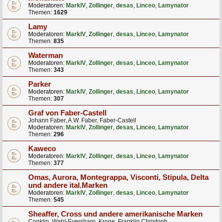
Moderatoren:
MarkIV
,
Zollinger
,
desas
,
Linceo
,
Lamynator
Themen:
1629
Lamy
Moderatoren:
MarkIV
,
Zollinger
,
desas
,
Linceo
,
Lamynator
Themen:
835
Waterman
Moderatoren:
MarkIV
,
Zollinger
,
desas
,
Linceo
,
Lamynator
Themen:
343
Parker
Moderatoren:
MarkIV
,
Zollinger
,
desas
,
Linceo
,
Lamynator
Themen:
307
Graf von Faber-Castell
Johann Faber, A.W. Faber, Faber-Castell
Moderatoren:
MarkIV
,
Zollinger
,
desas
,
Linceo
,
Lamynator
Themen:
296
Kaweco
Moderatoren:
MarkIV
,
Zollinger
,
desas
,
Linceo
,
Lamynator
Themen:
377
Omas, Aurora, Montegrappa, Visconti, Stipula, Delta
und andere ital.Marken
Moderatoren:
MarkIV
,
Zollinger
,
desas
,
Linceo
,
Lamynator
Themen:
545
Sheaffer, Cross und andere amerikanische Marken
Conklin, Wahl-Eversharp, Krone, Franklin Christoph