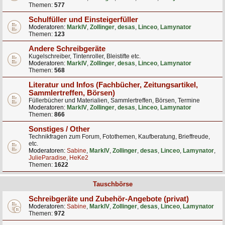
Themen:
577
Schulfüller und Einsteigerfüller
Moderatoren:
MarkIV
,
Zollinger
,
desas
,
Linceo
,
Lamynator
Themen:
123
Andere Schreibgeräte
Kugelschreiber, Tintenroller, Bleistifte etc.
Moderatoren:
MarkIV
,
Zollinger
,
desas
,
Linceo
,
Lamynator
Themen:
568
Literatur und Infos (Fachbücher, Zeitungsartikel,
Sammlertreffen, Börsen)
Füllerbücher und Materialien, Sammlertreffen, Börsen, Termine
Moderatoren:
MarkIV
,
Zollinger
,
desas
,
Linceo
,
Lamynator
Themen:
866
Sonstiges / Other
Technikfragen zum Forum, Fotothemen, Kaufberatung, Brieffreude,
etc.
Moderatoren:
Sabine
,
MarkIV
,
Zollinger
,
desas
,
Linceo
,
Lamynator
,
JulieParadise
,
HeKe2
Themen:
1622
Tauschbörse
Schreibgeräte und Zubehör-Angebote (privat)
Moderatoren:
Sabine
,
MarkIV
,
Zollinger
,
desas
,
Linceo
,
Lamynator
Themen:
972