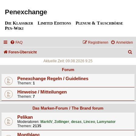
Penexchange
Die Klassiker
Limited Editions
Plenum & Tauschbörse
Pen-Wiki
FAQ
Registrieren
Anmelden
S
Foren-Übersicht
u
Aktuelle Zeit: 09.08.2026 9:25
c
Forum
h
Penexchange Regeln / Guidelines
Themen:
1
e
Hinweise / Mitteilungen
Themen:
7
Das Marken-Forum / The Brand forum
Pelikan
Moderatoren:
MarkIV
,
Zollinger
,
desas
,
Linceo
,
Lamynator
Themen:
2135
Montblanc