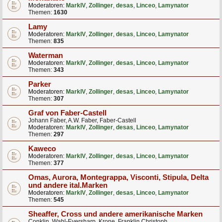
Moderatoren:
MarkIV
,
Zollinger
,
desas
,
Linceo
,
Lamynator
Themen:
1630
Lamy
Moderatoren:
MarkIV
,
Zollinger
,
desas
,
Linceo
,
Lamynator
Themen:
835
Waterman
Moderatoren:
MarkIV
,
Zollinger
,
desas
,
Linceo
,
Lamynator
Themen:
343
Parker
Moderatoren:
MarkIV
,
Zollinger
,
desas
,
Linceo
,
Lamynator
Themen:
307
Graf von Faber-Castell
Johann Faber, A.W. Faber, Faber-Castell
Moderatoren:
MarkIV
,
Zollinger
,
desas
,
Linceo
,
Lamynator
Themen:
297
Kaweco
Moderatoren:
MarkIV
,
Zollinger
,
desas
,
Linceo
,
Lamynator
Themen:
377
Omas, Aurora, Montegrappa, Visconti, Stipula, Delta
und andere ital.Marken
Moderatoren:
MarkIV
,
Zollinger
,
desas
,
Linceo
,
Lamynator
Themen:
545
Sheaffer, Cross und andere amerikanische Marken
Conklin, Wahl-Eversharp, Krone, Franklin Christoph