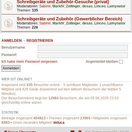
Schreibgeräte und Zubehör-Gesuche (privat)
Moderatoren:
Sabine
,
MarkIV
,
Zollinger
,
desas
,
Linceo
,
Lamynator
Themen:
335
Schreibgeräte und Zubehör (Gewerblicher Bereich)
Moderatoren:
Sabine
,
MarkIV
,
Zollinger
,
desas
,
Linceo
,
Lamynator
Themen:
226
ANMELDEN
•
REGISTRIEREN
Benutzername:
Passwort:
Ich habe mein Passwort vergessen
Angemeldet bleiben
WER IST ONLINE?
Insgesamt sind
435
Besucher online :: 5 sichtbare Mitglieder, 1 unsichtbares
Mitglied und 429 Gäste (basierend auf den aktiven Besuchern der letzten 5
Minuten)
Der Besucherrekord liegt bei
12984
Besuchern, die am 05.06.2026 23:55
gleichzeitig online waren.
STATISTIK
Beiträge insgesamt
404823
• Themen insgesamt
23965
• Mitglieder insgesamt
8493
• Unser neuestes Mitglied:
imluca