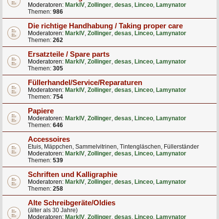
Moderatoren:
MarkIV
,
Zollinger
,
desas
,
Linceo
,
Lamynator
Themen:
986
Die richtige Handhabung / Taking proper care
Moderatoren:
MarkIV
,
Zollinger
,
desas
,
Linceo
,
Lamynator
Themen:
262
Ersatzteile / Spare parts
Moderatoren:
MarkIV
,
Zollinger
,
desas
,
Linceo
,
Lamynator
Themen:
305
Füllerhandel/Service/Reparaturen
Moderatoren:
MarkIV
,
Zollinger
,
desas
,
Linceo
,
Lamynator
Themen:
754
Papiere
Moderatoren:
MarkIV
,
Zollinger
,
desas
,
Linceo
,
Lamynator
Themen:
646
Accessoires
Etuis, Mäppchen, Sammelvitrinen, Tintengläschen, Füllerständer
Moderatoren:
MarkIV
,
Zollinger
,
desas
,
Linceo
,
Lamynator
Themen:
539
Schriften und Kalligraphie
Moderatoren:
MarkIV
,
Zollinger
,
desas
,
Linceo
,
Lamynator
Themen:
258
Alte Schreibgeräte/Oldies
(älter als 30 Jahre)
Moderatoren:
MarkIV
,
Zollinger
,
desas
,
Linceo
,
Lamynator