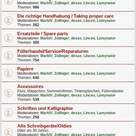
Moderatoren:
MarkIV
,
Zollinger
,
desas
,
Linceo
,
Lamynator
Themen:
986
Die richtige Handhabung / Taking proper care
Moderatoren:
MarkIV
,
Zollinger
,
desas
,
Linceo
,
Lamynator
Themen:
262
Ersatzteile / Spare parts
Moderatoren:
MarkIV
,
Zollinger
,
desas
,
Linceo
,
Lamynator
Themen:
305
Füllerhandel/Service/Reparaturen
Moderatoren:
MarkIV
,
Zollinger
,
desas
,
Linceo
,
Lamynator
Themen:
754
Papiere
Moderatoren:
MarkIV
,
Zollinger
,
desas
,
Linceo
,
Lamynator
Themen:
646
Accessoires
Etuis, Mäppchen, Sammelvitrinen, Tintengläschen, Füllerständer
Moderatoren:
MarkIV
,
Zollinger
,
desas
,
Linceo
,
Lamynator
Themen:
539
Schriften und Kalligraphie
Moderatoren:
MarkIV
,
Zollinger
,
desas
,
Linceo
,
Lamynator
Themen:
258
Alte Schreibgeräte/Oldies
(älter als 30 Jahre)
Moderatoren:
MarkIV
,
Zollinger
,
desas
,
Linceo
,
Lamynator