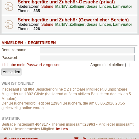
Schreibgeräte und Zubehör-Gesuche (privat)
Moderatoren:
Sabine
,
MarkIV
,
Zollinger
,
desas
,
Linceo
,
Lamynator
Themen:
335
Schreibgeräte und Zubehör (Gewerblicher Bereich)
Moderatoren:
Sabine
,
MarkIV
,
Zollinger
,
desas
,
Linceo
,
Lamynator
Themen:
226
ANMELDEN
•
REGISTRIEREN
Benutzername:
Passwort:
Ich habe mein Passwort vergessen
Angemeldet bleiben
WER IST ONLINE?
Insgesamt sind
804
Besucher online :: 2 sichtbare Mitglieder, 0 unsichtbare
Mitglieder und 802 Gäste (basierend auf den aktiven Besuchern der letzten 5
Minuten)
Der Besucherrekord liegt bei
12984
Besuchern, die am 05.06.2026 23:55
gleichzeitig online waren.
STATISTIK
Beiträge insgesamt
404817
• Themen insgesamt
23963
• Mitglieder insgesamt
8493
• Unser neuestes Mitglied:
imluca