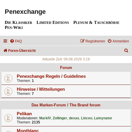
Penexchange
Die Klassiker
Limited Editions
Plenum & Tauschbörse
Pen-Wiki
FAQ
Registrieren
Anmelden
S
Foren-Übersicht
u
Aktuelle Zeit: 09.08.2026 3:18
c
Forum
h
Penexchange Regeln / Guidelines
Themen:
1
e
Hinweise / Mitteilungen
Themen:
7
Das Marken-Forum / The Brand forum
Pelikan
Moderatoren:
MarkIV
,
Zollinger
,
desas
,
Linceo
,
Lamynator
Themen:
2135
Montblanc