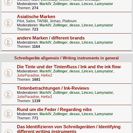
Moderatoren:
MarkIV
,
Zollinger
,
desas
,
Linceo
,
Lamynator
Themen:
274
Asiatische Marken
Pilot, Sailor, TWSBI, Jinhao, Platinum
Moderatoren:
MarkIV
,
Zollinger
,
desas
,
Linceo
,
Lamynator
Themen:
723
andere Marken / different brands
Moderatoren:
MarkIV
,
Zollinger
,
desas
,
Linceo
,
Lamynator
Themen:
1164
Schreibgeräte allgemein / Writing instruments in general
Die Tinte und der Tintenfluss / Ink and the ink flow
Moderatoren:
MarkIV
,
Zollinger
,
desas
,
Linceo
,
Lamynator
,
JulieParadise
,
HeKe2
Themen:
1681
Tintenbetrachtungen / Ink-Reviews
Moderatoren:
MarkIV
,
Zollinger
,
desas
,
Linceo
,
Lamynator
,
JulieParadise
,
HeKe2
Themen:
1339
Rund um die Feder / Regarding nibs
Moderatoren:
MarkIV
,
Zollinger
,
desas
,
Linceo
,
Lamynator
Themen:
771
Das Identifizieren von Schreibgeräten / Identifying
different writing instruments