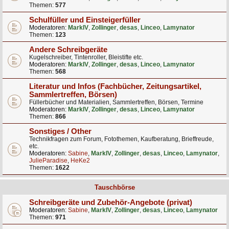
Themen:
577
Schulfüller und Einsteigerfüller
Moderatoren:
MarkIV
,
Zollinger
,
desas
,
Linceo
,
Lamynator
Themen:
123
Andere Schreibgeräte
Kugelschreiber, Tintenroller, Bleistifte etc.
Moderatoren:
MarkIV
,
Zollinger
,
desas
,
Linceo
,
Lamynator
Themen:
568
Literatur und Infos (Fachbücher, Zeitungsartikel,
Sammlertreffen, Börsen)
Füllerbücher und Materialien, Sammlertreffen, Börsen, Termine
Moderatoren:
MarkIV
,
Zollinger
,
desas
,
Linceo
,
Lamynator
Themen:
866
Sonstiges / Other
Technikfragen zum Forum, Fotothemen, Kaufberatung, Brieffreude,
etc.
Moderatoren:
Sabine
,
MarkIV
,
Zollinger
,
desas
,
Linceo
,
Lamynator
,
JulieParadise
,
HeKe2
Themen:
1622
Tauschbörse
Schreibgeräte und Zubehör-Angebote (privat)
Moderatoren:
Sabine
,
MarkIV
,
Zollinger
,
desas
,
Linceo
,
Lamynator
Themen:
971