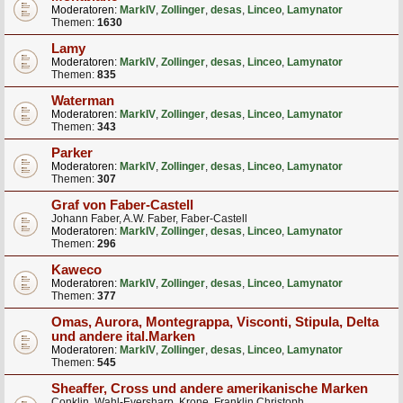
Moderatoren:
MarkIV
,
Zollinger
,
desas
,
Linceo
,
Lamynator
Themen:
1630
Lamy
Moderatoren:
MarkIV
,
Zollinger
,
desas
,
Linceo
,
Lamynator
Themen:
835
Waterman
Moderatoren:
MarkIV
,
Zollinger
,
desas
,
Linceo
,
Lamynator
Themen:
343
Parker
Moderatoren:
MarkIV
,
Zollinger
,
desas
,
Linceo
,
Lamynator
Themen:
307
Graf von Faber-Castell
Johann Faber, A.W. Faber, Faber-Castell
Moderatoren:
MarkIV
,
Zollinger
,
desas
,
Linceo
,
Lamynator
Themen:
296
Kaweco
Moderatoren:
MarkIV
,
Zollinger
,
desas
,
Linceo
,
Lamynator
Themen:
377
Omas, Aurora, Montegrappa, Visconti, Stipula, Delta
und andere ital.Marken
Moderatoren:
MarkIV
,
Zollinger
,
desas
,
Linceo
,
Lamynator
Themen:
545
Sheaffer, Cross und andere amerikanische Marken
Conklin, Wahl-Eversharp, Krone, Franklin Christoph