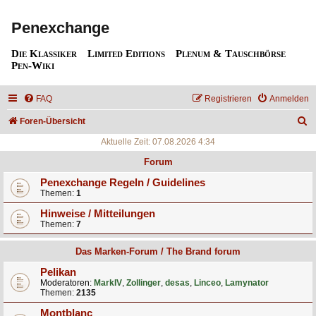
Penexchange
Die Klassiker
Limited Editions
Plenum & Tauschbörse
Pen-Wiki
FAQ
Registrieren
Anmelden
S
Foren-Übersicht
u
Aktuelle Zeit: 07.08.2026 4:34
c
Forum
h
Penexchange Regeln / Guidelines
Themen:
1
e
Hinweise / Mitteilungen
Themen:
7
Das Marken-Forum / The Brand forum
Pelikan
Moderatoren:
MarkIV
,
Zollinger
,
desas
,
Linceo
,
Lamynator
Themen:
2135
Montblanc