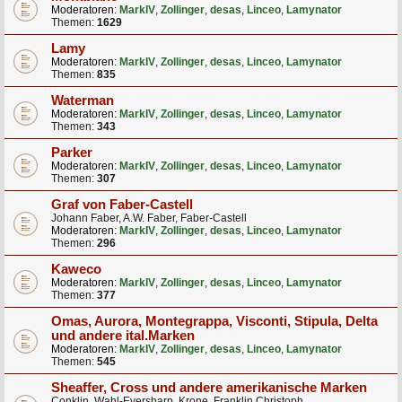
Moderatoren:
MarkIV
,
Zollinger
,
desas
,
Linceo
,
Lamynator
Themen:
1629
Lamy
Moderatoren:
MarkIV
,
Zollinger
,
desas
,
Linceo
,
Lamynator
Themen:
835
Waterman
Moderatoren:
MarkIV
,
Zollinger
,
desas
,
Linceo
,
Lamynator
Themen:
343
Parker
Moderatoren:
MarkIV
,
Zollinger
,
desas
,
Linceo
,
Lamynator
Themen:
307
Graf von Faber-Castell
Johann Faber, A.W. Faber, Faber-Castell
Moderatoren:
MarkIV
,
Zollinger
,
desas
,
Linceo
,
Lamynator
Themen:
296
Kaweco
Moderatoren:
MarkIV
,
Zollinger
,
desas
,
Linceo
,
Lamynator
Themen:
377
Omas, Aurora, Montegrappa, Visconti, Stipula, Delta
und andere ital.Marken
Moderatoren:
MarkIV
,
Zollinger
,
desas
,
Linceo
,
Lamynator
Themen:
545
Sheaffer, Cross und andere amerikanische Marken
Conklin, Wahl-Eversharp, Krone, Franklin Christoph