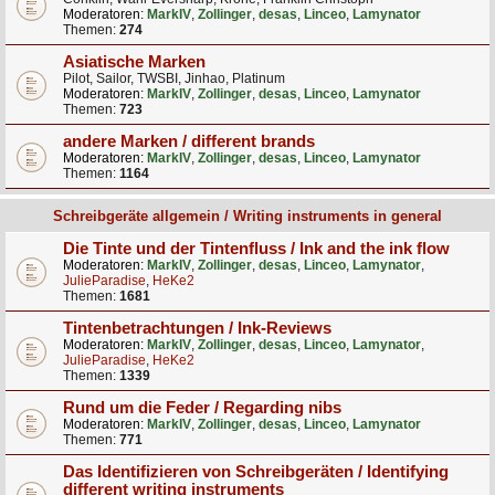
Moderatoren:
MarkIV
,
Zollinger
,
desas
,
Linceo
,
Lamynator
Themen:
274
Asiatische Marken
Pilot, Sailor, TWSBI, Jinhao, Platinum
Moderatoren:
MarkIV
,
Zollinger
,
desas
,
Linceo
,
Lamynator
Themen:
723
andere Marken / different brands
Moderatoren:
MarkIV
,
Zollinger
,
desas
,
Linceo
,
Lamynator
Themen:
1164
Schreibgeräte allgemein / Writing instruments in general
Die Tinte und der Tintenfluss / Ink and the ink flow
Moderatoren:
MarkIV
,
Zollinger
,
desas
,
Linceo
,
Lamynator
,
JulieParadise
,
HeKe2
Themen:
1681
Tintenbetrachtungen / Ink-Reviews
Moderatoren:
MarkIV
,
Zollinger
,
desas
,
Linceo
,
Lamynator
,
JulieParadise
,
HeKe2
Themen:
1339
Rund um die Feder / Regarding nibs
Moderatoren:
MarkIV
,
Zollinger
,
desas
,
Linceo
,
Lamynator
Themen:
771
Das Identifizieren von Schreibgeräten / Identifying
different writing instruments