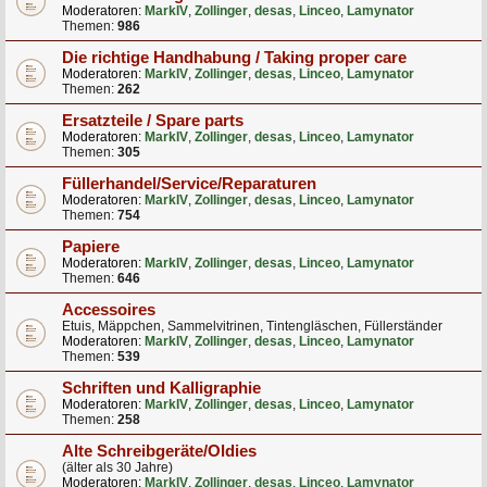
Moderatoren:
MarkIV
,
Zollinger
,
desas
,
Linceo
,
Lamynator
Themen:
986
Die richtige Handhabung / Taking proper care
Moderatoren:
MarkIV
,
Zollinger
,
desas
,
Linceo
,
Lamynator
Themen:
262
Ersatzteile / Spare parts
Moderatoren:
MarkIV
,
Zollinger
,
desas
,
Linceo
,
Lamynator
Themen:
305
Füllerhandel/Service/Reparaturen
Moderatoren:
MarkIV
,
Zollinger
,
desas
,
Linceo
,
Lamynator
Themen:
754
Papiere
Moderatoren:
MarkIV
,
Zollinger
,
desas
,
Linceo
,
Lamynator
Themen:
646
Accessoires
Etuis, Mäppchen, Sammelvitrinen, Tintengläschen, Füllerständer
Moderatoren:
MarkIV
,
Zollinger
,
desas
,
Linceo
,
Lamynator
Themen:
539
Schriften und Kalligraphie
Moderatoren:
MarkIV
,
Zollinger
,
desas
,
Linceo
,
Lamynator
Themen:
258
Alte Schreibgeräte/Oldies
(älter als 30 Jahre)
Moderatoren:
MarkIV
,
Zollinger
,
desas
,
Linceo
,
Lamynator