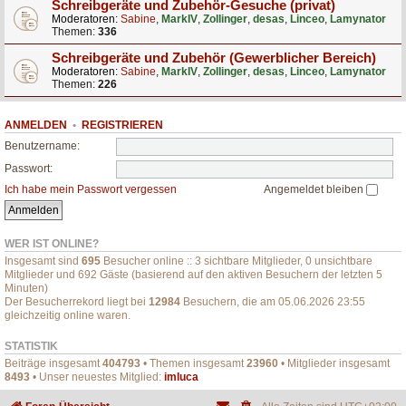
Schreibgeräte und Zubehör-Gesuche (privat)
Moderatoren:
Sabine
,
MarkIV
,
Zollinger
,
desas
,
Linceo
,
Lamynator
Themen:
336
Schreibgeräte und Zubehör (Gewerblicher Bereich)
Moderatoren:
Sabine
,
MarkIV
,
Zollinger
,
desas
,
Linceo
,
Lamynator
Themen:
226
ANMELDEN
•
REGISTRIEREN
Benutzername:
Passwort:
Ich habe mein Passwort vergessen
Angemeldet bleiben
WER IST ONLINE?
Insgesamt sind
695
Besucher online :: 3 sichtbare Mitglieder, 0 unsichtbare
Mitglieder und 692 Gäste (basierend auf den aktiven Besuchern der letzten 5
Minuten)
Der Besucherrekord liegt bei
12984
Besuchern, die am 05.06.2026 23:55
gleichzeitig online waren.
STATISTIK
Beiträge insgesamt
404793
• Themen insgesamt
23960
• Mitglieder insgesamt
8493
• Unser neuestes Mitglied:
imluca