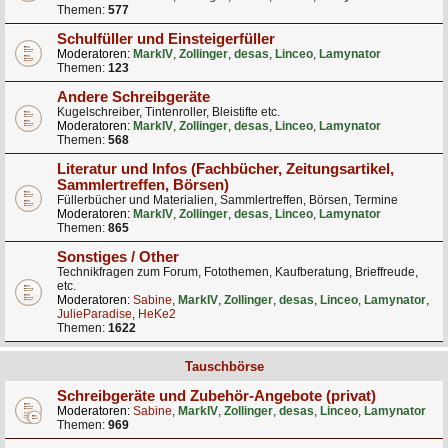
Themen:
577
Schulfüller und Einsteigerfüller
Moderatoren:
MarkIV
,
Zollinger
,
desas
,
Linceo
,
Lamynator
Themen:
123
Andere Schreibgeräte
Kugelschreiber, Tintenroller, Bleistifte etc.
Moderatoren:
MarkIV
,
Zollinger
,
desas
,
Linceo
,
Lamynator
Themen:
568
Literatur und Infos (Fachbücher, Zeitungsartikel,
Sammlertreffen, Börsen)
Füllerbücher und Materialien, Sammlertreffen, Börsen, Termine
Moderatoren:
MarkIV
,
Zollinger
,
desas
,
Linceo
,
Lamynator
Themen:
865
Sonstiges / Other
Technikfragen zum Forum, Fotothemen, Kaufberatung, Brieffreude,
etc.
Moderatoren:
Sabine
,
MarkIV
,
Zollinger
,
desas
,
Linceo
,
Lamynator
,
JulieParadise
,
HeKe2
Themen:
1622
Tauschbörse
Schreibgeräte und Zubehör-Angebote (privat)
Moderatoren:
Sabine
,
MarkIV
,
Zollinger
,
desas
,
Linceo
,
Lamynator
Themen:
969