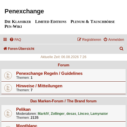
Penexchange
Die Klassiker
Limited Editions
Plenum & Tauschbörse
Pen-Wiki
FAQ
Registrieren
Anmelden
S
Foren-Übersicht
u
Aktuelle Zeit: 06.08.2026 7:26
c
Forum
h
Penexchange Regeln / Guidelines
Themen:
1
e
Hinweise / Mitteilungen
Themen:
7
Das Marken-Forum / The Brand forum
Pelikan
Moderatoren:
MarkIV
,
Zollinger
,
desas
,
Linceo
,
Lamynator
Themen:
2135
Montblanc