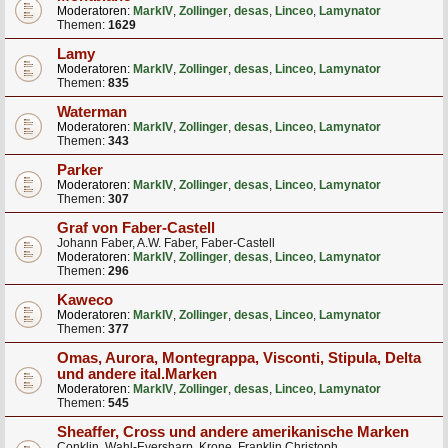
Moderatoren:
MarkIV
,
Zollinger
,
desas
,
Linceo
,
Lamynator
Themen:
1629
Lamy
Moderatoren:
MarkIV
,
Zollinger
,
desas
,
Linceo
,
Lamynator
Themen:
835
Waterman
Moderatoren:
MarkIV
,
Zollinger
,
desas
,
Linceo
,
Lamynator
Themen:
343
Parker
Moderatoren:
MarkIV
,
Zollinger
,
desas
,
Linceo
,
Lamynator
Themen:
307
Graf von Faber-Castell
Johann Faber, A.W. Faber, Faber-Castell
Moderatoren:
MarkIV
,
Zollinger
,
desas
,
Linceo
,
Lamynator
Themen:
296
Kaweco
Moderatoren:
MarkIV
,
Zollinger
,
desas
,
Linceo
,
Lamynator
Themen:
377
Omas, Aurora, Montegrappa, Visconti, Stipula, Delta
und andere ital.Marken
Moderatoren:
MarkIV
,
Zollinger
,
desas
,
Linceo
,
Lamynator
Themen:
545
Sheaffer, Cross und andere amerikanische Marken
Conklin, Wahl-Eversharp, Krone, Franklin Christoph