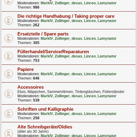
Moderatoren:
MarkIV
,
Zollinger
,
desas
,
Linceo
,
Lamynator
Themen:
986
Die richtige Handhabung / Taking proper care
Moderatoren:
MarkIV
,
Zollinger
,
desas
,
Linceo
,
Lamynator
Themen:
262
Ersatzteile / Spare parts
Moderatoren:
MarkIV
,
Zollinger
,
desas
,
Linceo
,
Lamynator
Themen:
305
Füllerhandel/Service/Reparaturen
Moderatoren:
MarkIV
,
Zollinger
,
desas
,
Linceo
,
Lamynator
Themen:
753
Papiere
Moderatoren:
MarkIV
,
Zollinger
,
desas
,
Linceo
,
Lamynator
Themen:
646
Accessoires
Etuis, Mäppchen, Sammelvitrinen, Tintengläschen, Füllerständer
Moderatoren:
MarkIV
,
Zollinger
,
desas
,
Linceo
,
Lamynator
Themen:
539
Schriften und Kalligraphie
Moderatoren:
MarkIV
,
Zollinger
,
desas
,
Linceo
,
Lamynator
Themen:
258
Alte Schreibgeräte/Oldies
(älter als 30 Jahre)
Moderatoren:
MarkIV
,
Zollinger
,
desas
,
Linceo
,
Lamynator