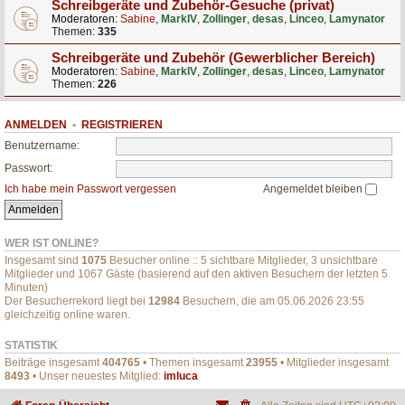
Schreibgeräte und Zubehör-Gesuche (privat)
Moderatoren:
Sabine
,
MarkIV
,
Zollinger
,
desas
,
Linceo
,
Lamynator
Themen:
335
Schreibgeräte und Zubehör (Gewerblicher Bereich)
Moderatoren:
Sabine
,
MarkIV
,
Zollinger
,
desas
,
Linceo
,
Lamynator
Themen:
226
ANMELDEN
•
REGISTRIEREN
Benutzername:
Passwort:
Ich habe mein Passwort vergessen
Angemeldet bleiben
WER IST ONLINE?
Insgesamt sind
1075
Besucher online :: 5 sichtbare Mitglieder, 3 unsichtbare
Mitglieder und 1067 Gäste (basierend auf den aktiven Besuchern der letzten 5
Minuten)
Der Besucherrekord liegt bei
12984
Besuchern, die am 05.06.2026 23:55
gleichzeitig online waren.
STATISTIK
Beiträge insgesamt
404765
• Themen insgesamt
23955
• Mitglieder insgesamt
8493
• Unser neuestes Mitglied:
imluca