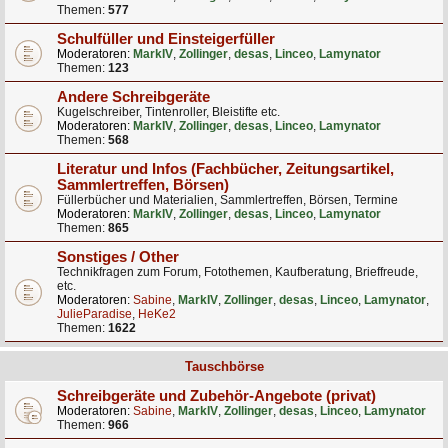
Themen:
577
Schulfüller und Einsteigerfüller
Moderatoren:
MarkIV
,
Zollinger
,
desas
,
Linceo
,
Lamynator
Themen:
123
Andere Schreibgeräte
Kugelschreiber, Tintenroller, Bleistifte etc.
Moderatoren:
MarkIV
,
Zollinger
,
desas
,
Linceo
,
Lamynator
Themen:
568
Literatur und Infos (Fachbücher, Zeitungsartikel,
Sammlertreffen, Börsen)
Füllerbücher und Materialien, Sammlertreffen, Börsen, Termine
Moderatoren:
MarkIV
,
Zollinger
,
desas
,
Linceo
,
Lamynator
Themen:
865
Sonstiges / Other
Technikfragen zum Forum, Fotothemen, Kaufberatung, Brieffreude,
etc.
Moderatoren:
Sabine
,
MarkIV
,
Zollinger
,
desas
,
Linceo
,
Lamynator
,
JulieParadise
,
HeKe2
Themen:
1622
Tauschbörse
Schreibgeräte und Zubehör-Angebote (privat)
Moderatoren:
Sabine
,
MarkIV
,
Zollinger
,
desas
,
Linceo
,
Lamynator
Themen:
966