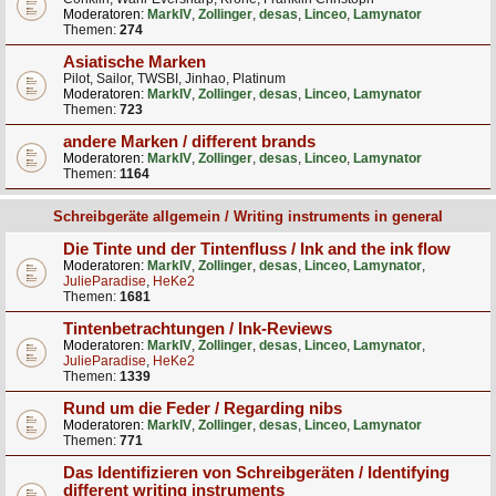
Moderatoren:
MarkIV
,
Zollinger
,
desas
,
Linceo
,
Lamynator
Themen:
274
Asiatische Marken
Pilot, Sailor, TWSBI, Jinhao, Platinum
Moderatoren:
MarkIV
,
Zollinger
,
desas
,
Linceo
,
Lamynator
Themen:
723
andere Marken / different brands
Moderatoren:
MarkIV
,
Zollinger
,
desas
,
Linceo
,
Lamynator
Themen:
1164
Schreibgeräte allgemein / Writing instruments in general
Die Tinte und der Tintenfluss / Ink and the ink flow
Moderatoren:
MarkIV
,
Zollinger
,
desas
,
Linceo
,
Lamynator
,
JulieParadise
,
HeKe2
Themen:
1681
Tintenbetrachtungen / Ink-Reviews
Moderatoren:
MarkIV
,
Zollinger
,
desas
,
Linceo
,
Lamynator
,
JulieParadise
,
HeKe2
Themen:
1339
Rund um die Feder / Regarding nibs
Moderatoren:
MarkIV
,
Zollinger
,
desas
,
Linceo
,
Lamynator
Themen:
771
Das Identifizieren von Schreibgeräten / Identifying
different writing instruments