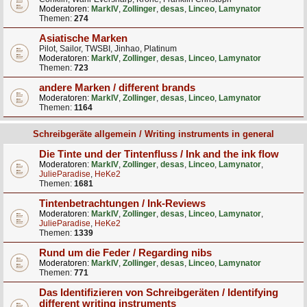
Moderatoren:
MarkIV
,
Zollinger
,
desas
,
Linceo
,
Lamynator
Themen:
274
Asiatische Marken
Pilot, Sailor, TWSBI, Jinhao, Platinum
Moderatoren:
MarkIV
,
Zollinger
,
desas
,
Linceo
,
Lamynator
Themen:
723
andere Marken / different brands
Moderatoren:
MarkIV
,
Zollinger
,
desas
,
Linceo
,
Lamynator
Themen:
1164
Schreibgeräte allgemein / Writing instruments in general
Die Tinte und der Tintenfluss / Ink and the ink flow
Moderatoren:
MarkIV
,
Zollinger
,
desas
,
Linceo
,
Lamynator
,
JulieParadise
,
HeKe2
Themen:
1681
Tintenbetrachtungen / Ink-Reviews
Moderatoren:
MarkIV
,
Zollinger
,
desas
,
Linceo
,
Lamynator
,
JulieParadise
,
HeKe2
Themen:
1339
Rund um die Feder / Regarding nibs
Moderatoren:
MarkIV
,
Zollinger
,
desas
,
Linceo
,
Lamynator
Themen:
771
Das Identifizieren von Schreibgeräten / Identifying
different writing instruments