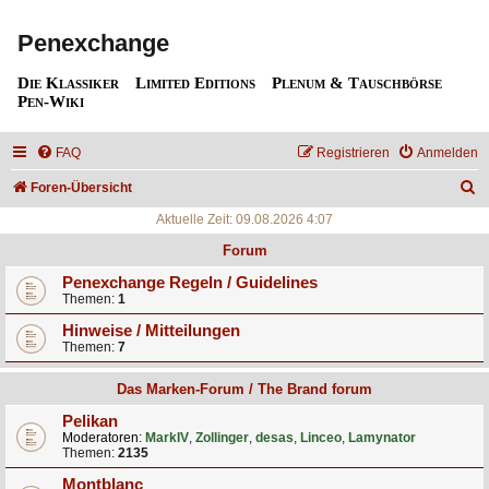
Penexchange
Die Klassiker
Limited Editions
Plenum & Tauschbörse
Pen-Wiki
FAQ
Registrieren
Anmelden
S
Foren-Übersicht
u
Aktuelle Zeit: 09.08.2026 4:07
c
Forum
h
Penexchange Regeln / Guidelines
Themen:
1
e
Hinweise / Mitteilungen
Themen:
7
Das Marken-Forum / The Brand forum
Pelikan
Moderatoren:
MarkIV
,
Zollinger
,
desas
,
Linceo
,
Lamynator
Themen:
2135
Montblanc