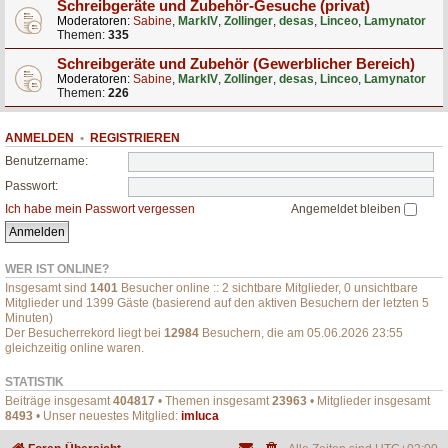
Schreibgeräte und Zubehör-Gesuche (privat)
Moderatoren:
Sabine
,
MarkIV
,
Zollinger
,
desas
,
Linceo
,
Lamynator
Themen:
335
Schreibgeräte und Zubehör (Gewerblicher Bereich)
Moderatoren:
Sabine
,
MarkIV
,
Zollinger
,
desas
,
Linceo
,
Lamynator
Themen:
226
ANMELDEN
•
REGISTRIEREN
Benutzername:
Passwort:
Ich habe mein Passwort vergessen
Angemeldet bleiben
WER IST ONLINE?
Insgesamt sind
1401
Besucher online :: 2 sichtbare Mitglieder, 0 unsichtbare
Mitglieder und 1399 Gäste (basierend auf den aktiven Besuchern der letzten 5
Minuten)
Der Besucherrekord liegt bei
12984
Besuchern, die am 05.06.2026 23:55
gleichzeitig online waren.
STATISTIK
Beiträge insgesamt
404817
• Themen insgesamt
23963
• Mitglieder insgesamt
8493
• Unser neuestes Mitglied:
imluca