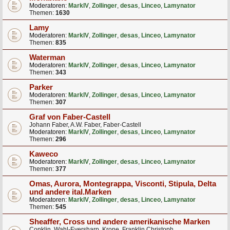
Moderatoren:
MarkIV
,
Zollinger
,
desas
,
Linceo
,
Lamynator
Themen:
1630
Lamy
Moderatoren:
MarkIV
,
Zollinger
,
desas
,
Linceo
,
Lamynator
Themen:
835
Waterman
Moderatoren:
MarkIV
,
Zollinger
,
desas
,
Linceo
,
Lamynator
Themen:
343
Parker
Moderatoren:
MarkIV
,
Zollinger
,
desas
,
Linceo
,
Lamynator
Themen:
307
Graf von Faber-Castell
Johann Faber, A.W. Faber, Faber-Castell
Moderatoren:
MarkIV
,
Zollinger
,
desas
,
Linceo
,
Lamynator
Themen:
296
Kaweco
Moderatoren:
MarkIV
,
Zollinger
,
desas
,
Linceo
,
Lamynator
Themen:
377
Omas, Aurora, Montegrappa, Visconti, Stipula, Delta
und andere ital.Marken
Moderatoren:
MarkIV
,
Zollinger
,
desas
,
Linceo
,
Lamynator
Themen:
545
Sheaffer, Cross und andere amerikanische Marken
Conklin, Wahl-Eversharp, Krone, Franklin Christoph