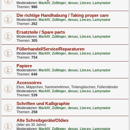
Moderatoren:
MarkIV
,
Zollinger
,
desas
,
Linceo
,
Lamynator
Themen:
986
Die richtige Handhabung / Taking proper care
Moderatoren:
MarkIV
,
Zollinger
,
desas
,
Linceo
,
Lamynator
Themen:
262
Ersatzteile / Spare parts
Moderatoren:
MarkIV
,
Zollinger
,
desas
,
Linceo
,
Lamynator
Themen:
305
Füllerhandel/Service/Reparaturen
Moderatoren:
MarkIV
,
Zollinger
,
desas
,
Linceo
,
Lamynator
Themen:
754
Papiere
Moderatoren:
MarkIV
,
Zollinger
,
desas
,
Linceo
,
Lamynator
Themen:
646
Accessoires
Etuis, Mäppchen, Sammelvitrinen, Tintengläschen, Füllerständer
Moderatoren:
MarkIV
,
Zollinger
,
desas
,
Linceo
,
Lamynator
Themen:
539
Schriften und Kalligraphie
Moderatoren:
MarkIV
,
Zollinger
,
desas
,
Linceo
,
Lamynator
Themen:
258
Alte Schreibgeräte/Oldies
(älter als 30 Jahre)
Moderatoren:
MarkIV
,
Zollinger
,
desas
,
Linceo
,
Lamynator