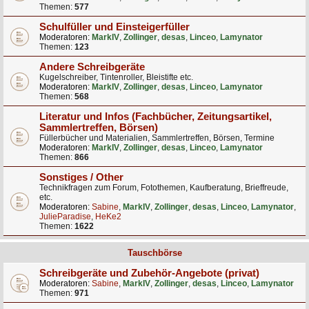
Themen:
577
Schulfüller und Einsteigerfüller
Moderatoren:
MarkIV
,
Zollinger
,
desas
,
Linceo
,
Lamynator
Themen:
123
Andere Schreibgeräte
Kugelschreiber, Tintenroller, Bleistifte etc.
Moderatoren:
MarkIV
,
Zollinger
,
desas
,
Linceo
,
Lamynator
Themen:
568
Literatur und Infos (Fachbücher, Zeitungsartikel,
Sammlertreffen, Börsen)
Füllerbücher und Materialien, Sammlertreffen, Börsen, Termine
Moderatoren:
MarkIV
,
Zollinger
,
desas
,
Linceo
,
Lamynator
Themen:
866
Sonstiges / Other
Technikfragen zum Forum, Fotothemen, Kaufberatung, Brieffreude,
etc.
Moderatoren:
Sabine
,
MarkIV
,
Zollinger
,
desas
,
Linceo
,
Lamynator
,
JulieParadise
,
HeKe2
Themen:
1622
Tauschbörse
Schreibgeräte und Zubehör-Angebote (privat)
Moderatoren:
Sabine
,
MarkIV
,
Zollinger
,
desas
,
Linceo
,
Lamynator
Themen:
971