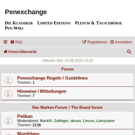
Penexchange
Die Klassiker
Limited Editions
Plenum & Tauschbörse
Pen-Wiki
FAQ
Registrieren
Anmelden
S
Foren-Übersicht
u
Aktuelle Zeit: 10.08.2026 10:32
c
Forum
h
Penexchange Regeln / Guidelines
Themen:
1
e
Hinweise / Mitteilungen
Themen:
7
Das Marken-Forum / The Brand forum
Pelikan
Moderatoren:
MarkIV
,
Zollinger
,
desas
,
Linceo
,
Lamynator
Themen:
2136
Montblanc