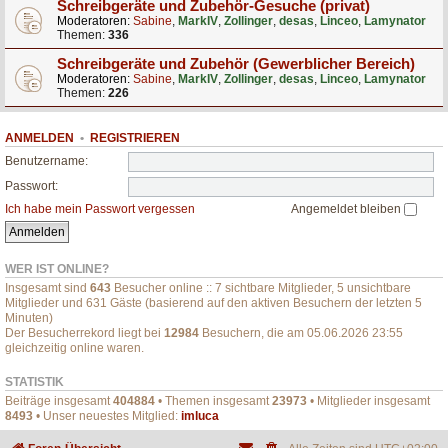
Schreibgeräte und Zubehör-Gesuche (privat)
Moderatoren:
Sabine
,
MarkIV
,
Zollinger
,
desas
,
Linceo
,
Lamynator
Themen:
336
Schreibgeräte und Zubehör (Gewerblicher Bereich)
Moderatoren:
Sabine
,
MarkIV
,
Zollinger
,
desas
,
Linceo
,
Lamynator
Themen:
226
ANMELDEN
•
REGISTRIEREN
Benutzername:
Passwort:
Ich habe mein Passwort vergessen
Angemeldet bleiben
WER IST ONLINE?
Insgesamt sind
643
Besucher online :: 7 sichtbare Mitglieder, 5 unsichtbare
Mitglieder und 631 Gäste (basierend auf den aktiven Besuchern der letzten 5
Minuten)
Der Besucherrekord liegt bei
12984
Besuchern, die am 05.06.2026 23:55
gleichzeitig online waren.
STATISTIK
Beiträge insgesamt
404884
• Themen insgesamt
23973
• Mitglieder insgesamt
8493
• Unser neuestes Mitglied:
imluca