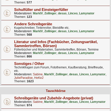
Themen:
577
Schulfüller und Einsteigerfüller
Moderatoren:
MarkIV
,
Zollinger
,
desas
,
Linceo
,
Lamynator
Themen:
123
Andere Schreibgeräte
Kugelschreiber, Tintenroller, Bleistifte etc.
Moderatoren:
MarkIV
,
Zollinger
,
desas
,
Linceo
,
Lamynator
Themen:
568
Literatur und Infos (Fachbücher, Zeitungsartikel,
Sammlertreffen, Börsen)
Füllerbücher und Materialien, Sammlertreffen, Börsen, Termine
Moderatoren:
MarkIV
,
Zollinger
,
desas
,
Linceo
,
Lamynator
Themen:
866
Sonstiges / Other
Technikfragen zum Forum, Fotothemen, Kaufberatung, Brieffreude,
etc.
Moderatoren:
Sabine
,
MarkIV
,
Zollinger
,
desas
,
Linceo
,
Lamynator
,
JulieParadise
,
HeKe2
Themen:
1623
Tauschbörse
Schreibgeräte und Zubehör-Angebote (privat)
Moderatoren:
Sabine
,
MarkIV
,
Zollinger
,
desas
,
Linceo
,
Lamynator
Themen:
974