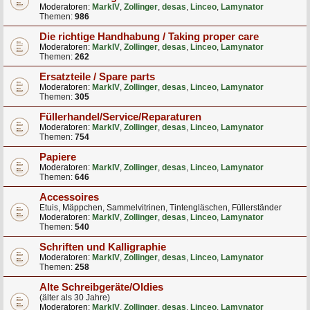
Moderatoren:
MarkIV
,
Zollinger
,
desas
,
Linceo
,
Lamynator
Themen:
986
Die richtige Handhabung / Taking proper care
Moderatoren:
MarkIV
,
Zollinger
,
desas
,
Linceo
,
Lamynator
Themen:
262
Ersatzteile / Spare parts
Moderatoren:
MarkIV
,
Zollinger
,
desas
,
Linceo
,
Lamynator
Themen:
305
Füllerhandel/Service/Reparaturen
Moderatoren:
MarkIV
,
Zollinger
,
desas
,
Linceo
,
Lamynator
Themen:
754
Papiere
Moderatoren:
MarkIV
,
Zollinger
,
desas
,
Linceo
,
Lamynator
Themen:
646
Accessoires
Etuis, Mäppchen, Sammelvitrinen, Tintengläschen, Füllerständer
Moderatoren:
MarkIV
,
Zollinger
,
desas
,
Linceo
,
Lamynator
Themen:
540
Schriften und Kalligraphie
Moderatoren:
MarkIV
,
Zollinger
,
desas
,
Linceo
,
Lamynator
Themen:
258
Alte Schreibgeräte/Oldies
(älter als 30 Jahre)
Moderatoren:
MarkIV
,
Zollinger
,
desas
,
Linceo
,
Lamynator