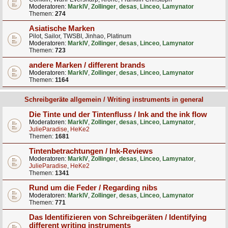
Moderatoren:
MarkIV
,
Zollinger
,
desas
,
Linceo
,
Lamynator
Themen:
274
Asiatische Marken
Pilot, Sailor, TWSBI, Jinhao, Platinum
Moderatoren:
MarkIV
,
Zollinger
,
desas
,
Linceo
,
Lamynator
Themen:
723
andere Marken / different brands
Moderatoren:
MarkIV
,
Zollinger
,
desas
,
Linceo
,
Lamynator
Themen:
1164
Schreibgeräte allgemein / Writing instruments in general
Die Tinte und der Tintenfluss / Ink and the ink flow
Moderatoren:
MarkIV
,
Zollinger
,
desas
,
Linceo
,
Lamynator
,
JulieParadise
,
HeKe2
Themen:
1681
Tintenbetrachtungen / Ink-Reviews
Moderatoren:
MarkIV
,
Zollinger
,
desas
,
Linceo
,
Lamynator
,
JulieParadise
,
HeKe2
Themen:
1341
Rund um die Feder / Regarding nibs
Moderatoren:
MarkIV
,
Zollinger
,
desas
,
Linceo
,
Lamynator
Themen:
771
Das Identifizieren von Schreibgeräten / Identifying
different writing instruments