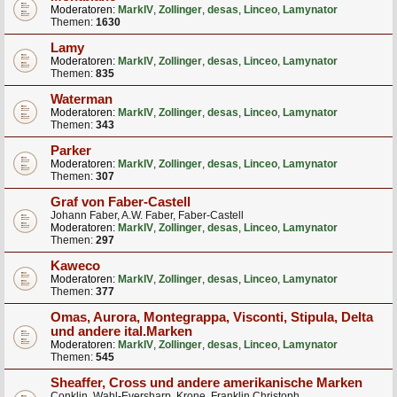
Moderatoren:
MarkIV
,
Zollinger
,
desas
,
Linceo
,
Lamynator
Themen:
1630
Lamy
Moderatoren:
MarkIV
,
Zollinger
,
desas
,
Linceo
,
Lamynator
Themen:
835
Waterman
Moderatoren:
MarkIV
,
Zollinger
,
desas
,
Linceo
,
Lamynator
Themen:
343
Parker
Moderatoren:
MarkIV
,
Zollinger
,
desas
,
Linceo
,
Lamynator
Themen:
307
Graf von Faber-Castell
Johann Faber, A.W. Faber, Faber-Castell
Moderatoren:
MarkIV
,
Zollinger
,
desas
,
Linceo
,
Lamynator
Themen:
297
Kaweco
Moderatoren:
MarkIV
,
Zollinger
,
desas
,
Linceo
,
Lamynator
Themen:
377
Omas, Aurora, Montegrappa, Visconti, Stipula, Delta
und andere ital.Marken
Moderatoren:
MarkIV
,
Zollinger
,
desas
,
Linceo
,
Lamynator
Themen:
545
Sheaffer, Cross und andere amerikanische Marken
Conklin, Wahl-Eversharp, Krone, Franklin Christoph