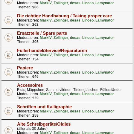
Moderatoren:
MarkIV
,
Zollinger
,
desas
,
Linceo
,
Lamynator
Themen:
986
Die richtige Handhabung / Taking proper care
Moderatoren:
MarkIV
,
Zollinger
,
desas
,
Linceo
,
Lamynator
Themen:
262
Ersatzteile / Spare parts
Moderatoren:
MarkIV
,
Zollinger
,
desas
,
Linceo
,
Lamynator
Themen:
305
Füllerhandel/Service/Reparaturen
Moderatoren:
MarkIV
,
Zollinger
,
desas
,
Linceo
,
Lamynator
Themen:
754
Papiere
Moderatoren:
MarkIV
,
Zollinger
,
desas
,
Linceo
,
Lamynator
Themen:
646
Accessoires
Etuis, Mäppchen, Sammelvitrinen, Tintengläschen, Füllerständer
Moderatoren:
MarkIV
,
Zollinger
,
desas
,
Linceo
,
Lamynator
Themen:
539
Schriften und Kalligraphie
Moderatoren:
MarkIV
,
Zollinger
,
desas
,
Linceo
,
Lamynator
Themen:
258
Alte Schreibgeräte/Oldies
(älter als 30 Jahre)
Moderatoren:
MarkIV
,
Zollinger
,
desas
,
Linceo
,
Lamynator