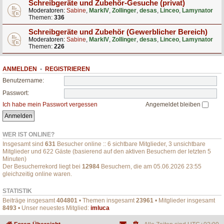
Schreibgeräte und Zubehör-Gesuche (privat)
Moderatoren:
Sabine
,
MarkIV
,
Zollinger
,
desas
,
Linceo
,
Lamynator
Themen:
336
Schreibgeräte und Zubehör (Gewerblicher Bereich)
Moderatoren:
Sabine
,
MarkIV
,
Zollinger
,
desas
,
Linceo
,
Lamynator
Themen:
226
ANMELDEN
•
REGISTRIEREN
Benutzername:
Passwort:
Ich habe mein Passwort vergessen
Angemeldet bleiben
WER IST ONLINE?
Insgesamt sind
631
Besucher online :: 6 sichtbare Mitglieder, 3 unsichtbare
Mitglieder und 622 Gäste (basierend auf den aktiven Besuchern der letzten 5
Minuten)
Der Besucherrekord liegt bei
12984
Besuchern, die am 05.06.2026 23:55
gleichzeitig online waren.
STATISTIK
Beiträge insgesamt
404801
• Themen insgesamt
23961
• Mitglieder insgesamt
8493
• Unser neuestes Mitglied:
imluca