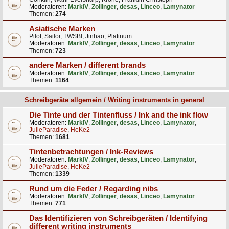
Moderatoren:
MarkIV
,
Zollinger
,
desas
,
Linceo
,
Lamynator
Themen:
274
Asiatische Marken
Pilot, Sailor, TWSBI, Jinhao, Platinum
Moderatoren:
MarkIV
,
Zollinger
,
desas
,
Linceo
,
Lamynator
Themen:
723
andere Marken / different brands
Moderatoren:
MarkIV
,
Zollinger
,
desas
,
Linceo
,
Lamynator
Themen:
1164
Schreibgeräte allgemein / Writing instruments in general
Die Tinte und der Tintenfluss / Ink and the ink flow
Moderatoren:
MarkIV
,
Zollinger
,
desas
,
Linceo
,
Lamynator
,
JulieParadise
,
HeKe2
Themen:
1681
Tintenbetrachtungen / Ink-Reviews
Moderatoren:
MarkIV
,
Zollinger
,
desas
,
Linceo
,
Lamynator
,
JulieParadise
,
HeKe2
Themen:
1339
Rund um die Feder / Regarding nibs
Moderatoren:
MarkIV
,
Zollinger
,
desas
,
Linceo
,
Lamynator
Themen:
771
Das Identifizieren von Schreibgeräten / Identifying
different writing instruments