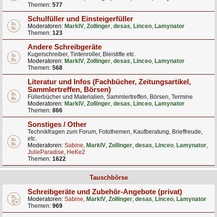
Themen:
577
Schulfüller und Einsteigerfüller
Moderatoren:
MarkIV
,
Zollinger
,
desas
,
Linceo
,
Lamynator
Themen:
123
Andere Schreibgeräte
Kugelschreiber, Tintenroller, Bleistifte etc.
Moderatoren:
MarkIV
,
Zollinger
,
desas
,
Linceo
,
Lamynator
Themen:
568
Literatur und Infos (Fachbücher, Zeitungsartikel,
Sammlertreffen, Börsen)
Füllerbücher und Materialien, Sammlertreffen, Börsen, Termine
Moderatoren:
MarkIV
,
Zollinger
,
desas
,
Linceo
,
Lamynator
Themen:
866
Sonstiges / Other
Technikfragen zum Forum, Fotothemen, Kaufberatung, Brieffreude,
etc.
Moderatoren:
Sabine
,
MarkIV
,
Zollinger
,
desas
,
Linceo
,
Lamynator
,
JulieParadise
,
HeKe2
Themen:
1622
Tauschbörse
Schreibgeräte und Zubehör-Angebote (privat)
Moderatoren:
Sabine
,
MarkIV
,
Zollinger
,
desas
,
Linceo
,
Lamynator
Themen:
969