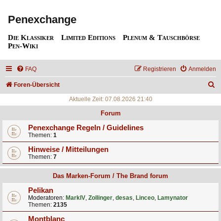
Penexchange
Die Klassiker
Limited Editions
Plenum & Tauschbörse
Pen-Wiki
FAQ
Registrieren
Anmelden
S
Foren-Übersicht
u
Aktuelle Zeit: 07.08.2026 21:40
c
Forum
h
Penexchange Regeln / Guidelines
Themen:
1
e
Hinweise / Mitteilungen
Themen:
7
Das Marken-Forum / The Brand forum
Pelikan
Moderatoren:
MarkIV
,
Zollinger
,
desas
,
Linceo
,
Lamynator
Themen:
2135
Montblanc