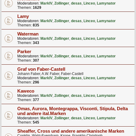
Moderatoren:
MarkIV
,
Zollinger
,
desas
,
Linceo
,
Lamynator
Themen:
1629
Lamy
Moderatoren:
MarkIV
,
Zollinger
,
desas
,
Linceo
,
Lamynator
Themen:
835
Waterman
Moderatoren:
MarkIV
,
Zollinger
,
desas
,
Linceo
,
Lamynator
Themen:
343
Parker
Moderatoren:
MarkIV
,
Zollinger
,
desas
,
Linceo
,
Lamynator
Themen:
307
Graf von Faber-Castell
Johann Faber, A.W. Faber, Faber-Castell
Moderatoren:
MarkIV
,
Zollinger
,
desas
,
Linceo
,
Lamynator
Themen:
296
Kaweco
Moderatoren:
MarkIV
,
Zollinger
,
desas
,
Linceo
,
Lamynator
Themen:
377
Omas, Aurora, Montegrappa, Visconti, Stipula, Delta
und andere ital.Marken
Moderatoren:
MarkIV
,
Zollinger
,
desas
,
Linceo
,
Lamynator
Themen:
545
Sheaffer, Cross und andere amerikanische Marken
Conklin, Wahl-Eversharp, Krone, Franklin Christoph