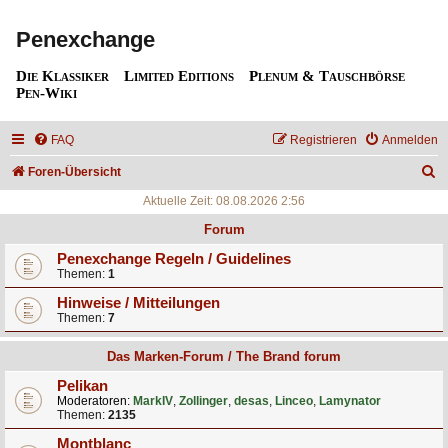
Penexchange
Die Klassiker
Limited Editions
Plenum & Tauschbörse
Pen-Wiki
FAQ
Registrieren
Anmelden
S
Foren-Übersicht
u
Aktuelle Zeit: 08.08.2026 2:56
c
Forum
h
Penexchange Regeln / Guidelines
Themen:
1
e
Hinweise / Mitteilungen
Themen:
7
Das Marken-Forum / The Brand forum
Pelikan
Moderatoren:
MarkIV
,
Zollinger
,
desas
,
Linceo
,
Lamynator
Themen:
2135
Montblanc