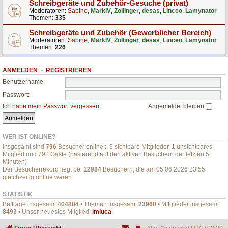
Schreibgeräte und Zubehör-Gesuche (privat)
Moderatoren:
Sabine
,
MarkIV
,
Zollinger
,
desas
,
Linceo
,
Lamynator
Themen:
335
Schreibgeräte und Zubehör (Gewerblicher Bereich)
Moderatoren:
Sabine
,
MarkIV
,
Zollinger
,
desas
,
Linceo
,
Lamynator
Themen:
226
ANMELDEN
•
REGISTRIEREN
Benutzername:
Passwort:
Ich habe mein Passwort vergessen
Angemeldet bleiben
WER IST ONLINE?
Insgesamt sind
796
Besucher online :: 3 sichtbare Mitglieder, 1 unsichtbares
Mitglied und 792 Gäste (basierend auf den aktiven Besuchern der letzten 5
Minuten)
Der Besucherrekord liegt bei
12984
Besuchern, die am 05.06.2026 23:55
gleichzeitig online waren.
STATISTIK
Beiträge insgesamt
404804
• Themen insgesamt
23960
• Mitglieder insgesamt
8493
• Unser neuestes Mitglied:
imluca