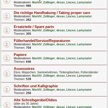
Moderatoren:
MarkIV
,
Zollinger
,
desas
,
Linceo
,
Lamynator
Themen:
986
Die richtige Handhabung / Taking proper care
Moderatoren:
MarkIV
,
Zollinger
,
desas
,
Linceo
,
Lamynator
Themen:
262
Ersatzteile / Spare parts
Moderatoren:
MarkIV
,
Zollinger
,
desas
,
Linceo
,
Lamynator
Themen:
305
Füllerhandel/Service/Reparaturen
Moderatoren:
MarkIV
,
Zollinger
,
desas
,
Linceo
,
Lamynator
Themen:
754
Papiere
Moderatoren:
MarkIV
,
Zollinger
,
desas
,
Linceo
,
Lamynator
Themen:
646
Accessoires
Etuis, Mäppchen, Sammelvitrinen, Tintengläschen, Füllerständer
Moderatoren:
MarkIV
,
Zollinger
,
desas
,
Linceo
,
Lamynator
Themen:
539
Schriften und Kalligraphie
Moderatoren:
MarkIV
,
Zollinger
,
desas
,
Linceo
,
Lamynator
Themen:
258
Alte Schreibgeräte/Oldies
(älter als 30 Jahre)
Moderatoren:
MarkIV
,
Zollinger
,
desas
,
Linceo
,
Lamynator