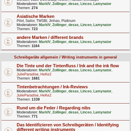
Moderatoren:
MarkIV
,
Zollinger
,
desas
,
Linceo
,
Lamynator
Themen:
274
Asiatische Marken
Pilot, Sailor, TWSBI, Jinhao, Platinum
Moderatoren:
MarkIV
,
Zollinger
,
desas
,
Linceo
,
Lamynator
Themen:
723
andere Marken / different brands
Moderatoren:
MarkIV
,
Zollinger
,
desas
,
Linceo
,
Lamynator
Themen:
1164
Schreibgeräte allgemein / Writing instruments in general
Die Tinte und der Tintenfluss / Ink and the ink flow
Moderatoren:
MarkIV
,
Zollinger
,
desas
,
Linceo
,
Lamynator
,
JulieParadise
,
HeKe2
Themen:
1681
Tintenbetrachtungen / Ink-Reviews
Moderatoren:
MarkIV
,
Zollinger
,
desas
,
Linceo
,
Lamynator
,
JulieParadise
,
HeKe2
Themen:
1339
Rund um die Feder / Regarding nibs
Moderatoren:
MarkIV
,
Zollinger
,
desas
,
Linceo
,
Lamynator
Themen:
771
Das Identifizieren von Schreibgeräten / Identifying
different writing instruments