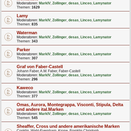
Moderatoren:
MarkIV
,
Zollinger
,
desas
,
Linceo
,
Lamynator
Themen:
1629
Lamy
Moderatoren:
MarkIV
,
Zollinger
,
desas
,
Linceo
,
Lamynator
Themen:
835
Waterman
Moderatoren:
MarkIV
,
Zollinger
,
desas
,
Linceo
,
Lamynator
Themen:
343
Parker
Moderatoren:
MarkIV
,
Zollinger
,
desas
,
Linceo
,
Lamynator
Themen:
307
Graf von Faber-Castell
Johann Faber, A.W. Faber, Faber-Castell
Moderatoren:
MarkIV
,
Zollinger
,
desas
,
Linceo
,
Lamynator
Themen:
296
Kaweco
Moderatoren:
MarkIV
,
Zollinger
,
desas
,
Linceo
,
Lamynator
Themen:
377
Omas, Aurora, Montegrappa, Visconti, Stipula, Delta
und andere ital.Marken
Moderatoren:
MarkIV
,
Zollinger
,
desas
,
Linceo
,
Lamynator
Themen:
545
Sheaffer, Cross und andere amerikanische Marken
Conklin, Wahl-Eversharp, Krone, Franklin Christoph