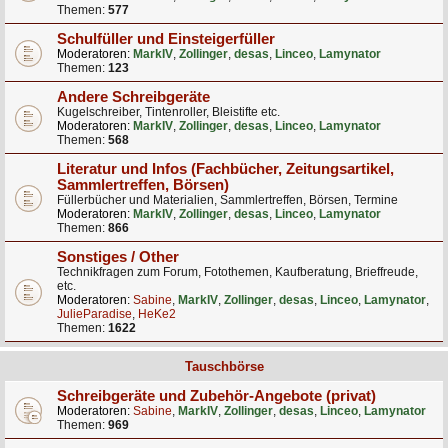
Themen:
577
Schulfüller und Einsteigerfüller
Moderatoren:
MarkIV
,
Zollinger
,
desas
,
Linceo
,
Lamynator
Themen:
123
Andere Schreibgeräte
Kugelschreiber, Tintenroller, Bleistifte etc.
Moderatoren:
MarkIV
,
Zollinger
,
desas
,
Linceo
,
Lamynator
Themen:
568
Literatur und Infos (Fachbücher, Zeitungsartikel,
Sammlertreffen, Börsen)
Füllerbücher und Materialien, Sammlertreffen, Börsen, Termine
Moderatoren:
MarkIV
,
Zollinger
,
desas
,
Linceo
,
Lamynator
Themen:
866
Sonstiges / Other
Technikfragen zum Forum, Fotothemen, Kaufberatung, Brieffreude,
etc.
Moderatoren:
Sabine
,
MarkIV
,
Zollinger
,
desas
,
Linceo
,
Lamynator
,
JulieParadise
,
HeKe2
Themen:
1622
Tauschbörse
Schreibgeräte und Zubehör-Angebote (privat)
Moderatoren:
Sabine
,
MarkIV
,
Zollinger
,
desas
,
Linceo
,
Lamynator
Themen:
969