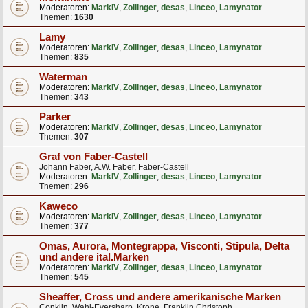
Moderatoren:
MarkIV
,
Zollinger
,
desas
,
Linceo
,
Lamynator
Themen:
1630
Lamy
Moderatoren:
MarkIV
,
Zollinger
,
desas
,
Linceo
,
Lamynator
Themen:
835
Waterman
Moderatoren:
MarkIV
,
Zollinger
,
desas
,
Linceo
,
Lamynator
Themen:
343
Parker
Moderatoren:
MarkIV
,
Zollinger
,
desas
,
Linceo
,
Lamynator
Themen:
307
Graf von Faber-Castell
Johann Faber, A.W. Faber, Faber-Castell
Moderatoren:
MarkIV
,
Zollinger
,
desas
,
Linceo
,
Lamynator
Themen:
296
Kaweco
Moderatoren:
MarkIV
,
Zollinger
,
desas
,
Linceo
,
Lamynator
Themen:
377
Omas, Aurora, Montegrappa, Visconti, Stipula, Delta
und andere ital.Marken
Moderatoren:
MarkIV
,
Zollinger
,
desas
,
Linceo
,
Lamynator
Themen:
545
Sheaffer, Cross und andere amerikanische Marken
Conklin, Wahl-Eversharp, Krone, Franklin Christoph