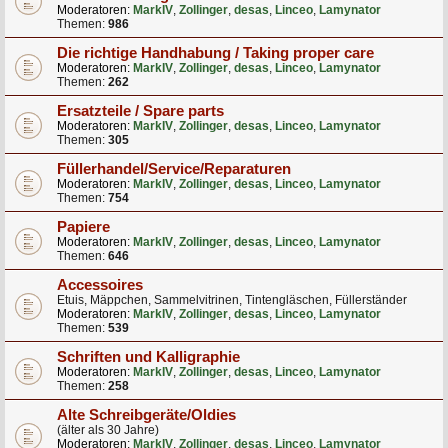
Moderatoren:
MarkIV
,
Zollinger
,
desas
,
Linceo
,
Lamynator
Themen:
986
Die richtige Handhabung / Taking proper care
Moderatoren:
MarkIV
,
Zollinger
,
desas
,
Linceo
,
Lamynator
Themen:
262
Ersatzteile / Spare parts
Moderatoren:
MarkIV
,
Zollinger
,
desas
,
Linceo
,
Lamynator
Themen:
305
Füllerhandel/Service/Reparaturen
Moderatoren:
MarkIV
,
Zollinger
,
desas
,
Linceo
,
Lamynator
Themen:
754
Papiere
Moderatoren:
MarkIV
,
Zollinger
,
desas
,
Linceo
,
Lamynator
Themen:
646
Accessoires
Etuis, Mäppchen, Sammelvitrinen, Tintengläschen, Füllerständer
Moderatoren:
MarkIV
,
Zollinger
,
desas
,
Linceo
,
Lamynator
Themen:
539
Schriften und Kalligraphie
Moderatoren:
MarkIV
,
Zollinger
,
desas
,
Linceo
,
Lamynator
Themen:
258
Alte Schreibgeräte/Oldies
(älter als 30 Jahre)
Moderatoren:
MarkIV
,
Zollinger
,
desas
,
Linceo
,
Lamynator