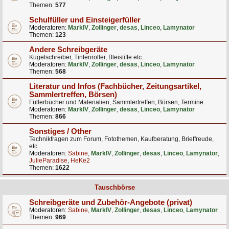
Themen:
577
Schulfüller und Einsteigerfüller
Moderatoren:
MarkIV
,
Zollinger
,
desas
,
Linceo
,
Lamynator
Themen:
123
Andere Schreibgeräte
Kugelschreiber, Tintenroller, Bleistifte etc.
Moderatoren:
MarkIV
,
Zollinger
,
desas
,
Linceo
,
Lamynator
Themen:
568
Literatur und Infos (Fachbücher, Zeitungsartikel,
Sammlertreffen, Börsen)
Füllerbücher und Materialien, Sammlertreffen, Börsen, Termine
Moderatoren:
MarkIV
,
Zollinger
,
desas
,
Linceo
,
Lamynator
Themen:
866
Sonstiges / Other
Technikfragen zum Forum, Fotothemen, Kaufberatung, Brieffreude,
etc.
Moderatoren:
Sabine
,
MarkIV
,
Zollinger
,
desas
,
Linceo
,
Lamynator
,
JulieParadise
,
HeKe2
Themen:
1622
Tauschbörse
Schreibgeräte und Zubehör-Angebote (privat)
Moderatoren:
Sabine
,
MarkIV
,
Zollinger
,
desas
,
Linceo
,
Lamynator
Themen:
969