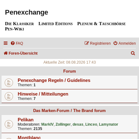
Penexchange
Die Klassiker
Limited Editions
Plenum & Tauschbörse
Pen-Wiki
FAQ
Registrieren
Anmelden
S
Foren-Übersicht
u
Aktuelle Zeit: 08.08.2026 17:43
c
Forum
h
Penexchange Regeln / Guidelines
Themen:
1
e
Hinweise / Mitteilungen
Themen:
7
Das Marken-Forum / The Brand forum
Pelikan
Moderatoren:
MarkIV
,
Zollinger
,
desas
,
Linceo
,
Lamynator
Themen:
2135
Montblanc