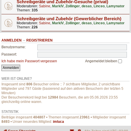
Schreibgeräte und Zubehör-Gesuche (privat)
Moderatoren:
Sabine
,
MarkIV
,
Zollinger
,
desas
,
Linceo
,
Lamynator
Themen:
335
Schreibgeräte und Zubehör (Gewerblicher Bereich)
Moderatoren:
Sabine
,
MarkIV
,
Zollinger
,
desas
,
Linceo
,
Lamynator
Themen:
226
ANMELDEN
•
REGISTRIEREN
Benutzername:
Passwort:
Ich habe mein Passwort vergessen
Angemeldet bleiben
WER IST ONLINE?
Insgesamt sind
806
Besucher online :: 7 sichtbare Mitglieder, 2 unsichtbare
Mitglieder und 797 Gäste (basierend auf den aktiven Besuchern der letzten 5
Minuten)
Der Besucherrekord liegt bei
12984
Besuchern, die am 05.06.2026 23:55
gleichzeitig online waren.
STATISTIK
Beiträge insgesamt
404807
• Themen insgesamt
23961
• Mitglieder insgesamt
8493
• Unser neuestes Mitglied:
imluca