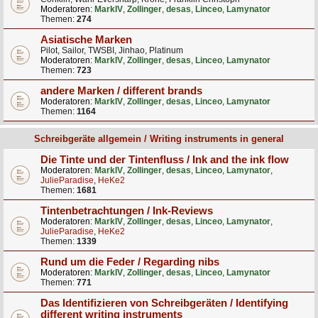
Moderatoren:
MarkIV
,
Zollinger
,
desas
,
Linceo
,
Lamynator
Themen:
274
Asiatische Marken
Pilot, Sailor, TWSBI, Jinhao, Platinum
Moderatoren:
MarkIV
,
Zollinger
,
desas
,
Linceo
,
Lamynator
Themen:
723
andere Marken / different brands
Moderatoren:
MarkIV
,
Zollinger
,
desas
,
Linceo
,
Lamynator
Themen:
1164
Schreibgeräte allgemein / Writing instruments in general
Die Tinte und der Tintenfluss / Ink and the ink flow
Moderatoren:
MarkIV
,
Zollinger
,
desas
,
Linceo
,
Lamynator
,
JulieParadise
,
HeKe2
Themen:
1681
Tintenbetrachtungen / Ink-Reviews
Moderatoren:
MarkIV
,
Zollinger
,
desas
,
Linceo
,
Lamynator
,
JulieParadise
,
HeKe2
Themen:
1339
Rund um die Feder / Regarding nibs
Moderatoren:
MarkIV
,
Zollinger
,
desas
,
Linceo
,
Lamynator
Themen:
771
Das Identifizieren von Schreibgeräten / Identifying
different writing instruments