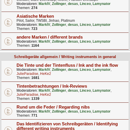
Moderatoren:
MarkIV
,
Zollinger
,
desas
,
Linceo
,
Lamynator
Themen:
274
Asiatische Marken
Pilot, Sailor, TWSBI, Jinhao, Platinum
Moderatoren:
MarkIV
,
Zollinger
,
desas
,
Linceo
,
Lamynator
Themen:
723
andere Marken / different brands
Moderatoren:
MarkIV
,
Zollinger
,
desas
,
Linceo
,
Lamynator
Themen:
1164
Schreibgeräte allgemein / Writing instruments in general
Die Tinte und der Tintenfluss / Ink and the ink flow
Moderatoren:
MarkIV
,
Zollinger
,
desas
,
Linceo
,
Lamynator
,
JulieParadise
,
HeKe2
Themen:
1681
Tintenbetrachtungen / Ink-Reviews
Moderatoren:
MarkIV
,
Zollinger
,
desas
,
Linceo
,
Lamynator
,
JulieParadise
,
HeKe2
Themen:
1339
Rund um die Feder / Regarding nibs
Moderatoren:
MarkIV
,
Zollinger
,
desas
,
Linceo
,
Lamynator
Themen:
771
Das Identifizieren von Schreibgeräten / Identifying
different writing instruments