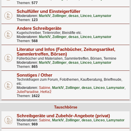
Themen:
577
Schulfüller und Einsteigerfüller
Moderatoren:
MarkIV
,
Zollinger
,
desas
,
Linceo
,
Lamynator
Themen:
123
Andere Schreibgeräte
Kugelschreiber, Tintenroller, Bleistifte etc.
Moderatoren:
MarkIV
,
Zollinger
,
desas
,
Linceo
,
Lamynator
Themen:
568
Literatur und Infos (Fachbücher, Zeitungsartikel,
Sammlertreffen, Börsen)
Füllerbücher und Materialien, Sammlertreffen, Börsen, Termine
Moderatoren:
MarkIV
,
Zollinger
,
desas
,
Linceo
,
Lamynator
Themen:
865
Sonstiges / Other
Technikfragen zum Forum, Fotothemen, Kaufberatung, Brieffreude,
etc.
Moderatoren:
Sabine
,
MarkIV
,
Zollinger
,
desas
,
Linceo
,
Lamynator
,
JulieParadise
,
HeKe2
Themen:
1622
Tauschbörse
Schreibgeräte und Zubehör-Angebote (privat)
Moderatoren:
Sabine
,
MarkIV
,
Zollinger
,
desas
,
Linceo
,
Lamynator
Themen:
969