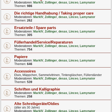
Moderatoren:
MarkIV
,
Zollinger
,
desas
,
Linceo
,
Lamynator
Themen:
986
Die richtige Handhabung / Taking proper care
Moderatoren:
MarkIV
,
Zollinger
,
desas
,
Linceo
,
Lamynator
Themen:
262
Ersatzteile / Spare parts
Moderatoren:
MarkIV
,
Zollinger
,
desas
,
Linceo
,
Lamynator
Themen:
305
Füllerhandel/Service/Reparaturen
Moderatoren:
MarkIV
,
Zollinger
,
desas
,
Linceo
,
Lamynator
Themen:
754
Papiere
Moderatoren:
MarkIV
,
Zollinger
,
desas
,
Linceo
,
Lamynator
Themen:
646
Accessoires
Etuis, Mäppchen, Sammelvitrinen, Tintengläschen, Füllerständer
Moderatoren:
MarkIV
,
Zollinger
,
desas
,
Linceo
,
Lamynator
Themen:
539
Schriften und Kalligraphie
Moderatoren:
MarkIV
,
Zollinger
,
desas
,
Linceo
,
Lamynator
Themen:
258
Alte Schreibgeräte/Oldies
(älter als 30 Jahre)
Moderatoren:
MarkIV
,
Zollinger
,
desas
,
Linceo
,
Lamynator