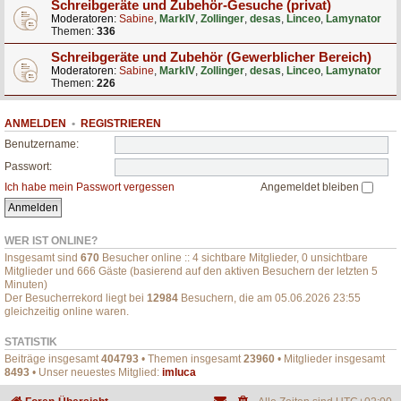
Schreibgeräte und Zubehör-Gesuche (privat)
Moderatoren:
Sabine
,
MarkIV
,
Zollinger
,
desas
,
Linceo
,
Lamynator
Themen:
336
Schreibgeräte und Zubehör (Gewerblicher Bereich)
Moderatoren:
Sabine
,
MarkIV
,
Zollinger
,
desas
,
Linceo
,
Lamynator
Themen:
226
ANMELDEN
•
REGISTRIEREN
Benutzername:
Passwort:
Ich habe mein Passwort vergessen
Angemeldet bleiben
WER IST ONLINE?
Insgesamt sind
670
Besucher online :: 4 sichtbare Mitglieder, 0 unsichtbare
Mitglieder und 666 Gäste (basierend auf den aktiven Besuchern der letzten 5
Minuten)
Der Besucherrekord liegt bei
12984
Besuchern, die am 05.06.2026 23:55
gleichzeitig online waren.
STATISTIK
Beiträge insgesamt
404793
• Themen insgesamt
23960
• Mitglieder insgesamt
8493
• Unser neuestes Mitglied:
imluca