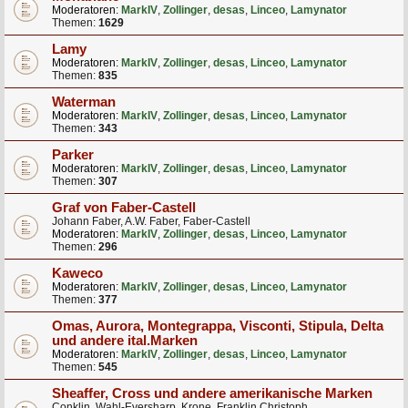
Moderatoren:
MarkIV
,
Zollinger
,
desas
,
Linceo
,
Lamynator
Themen:
1629
Lamy
Moderatoren:
MarkIV
,
Zollinger
,
desas
,
Linceo
,
Lamynator
Themen:
835
Waterman
Moderatoren:
MarkIV
,
Zollinger
,
desas
,
Linceo
,
Lamynator
Themen:
343
Parker
Moderatoren:
MarkIV
,
Zollinger
,
desas
,
Linceo
,
Lamynator
Themen:
307
Graf von Faber-Castell
Johann Faber, A.W. Faber, Faber-Castell
Moderatoren:
MarkIV
,
Zollinger
,
desas
,
Linceo
,
Lamynator
Themen:
296
Kaweco
Moderatoren:
MarkIV
,
Zollinger
,
desas
,
Linceo
,
Lamynator
Themen:
377
Omas, Aurora, Montegrappa, Visconti, Stipula, Delta
und andere ital.Marken
Moderatoren:
MarkIV
,
Zollinger
,
desas
,
Linceo
,
Lamynator
Themen:
545
Sheaffer, Cross und andere amerikanische Marken
Conklin, Wahl-Eversharp, Krone, Franklin Christoph