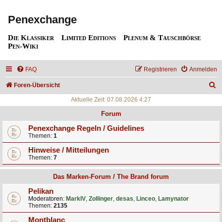
Penexchange
Die Klassiker
Limited Editions
Plenum & Tauschbörse
Pen-Wiki
FAQ
Registrieren
Anmelden
S
Foren-Übersicht
u
Aktuelle Zeit: 07.08.2026 4:27
c
Forum
h
Penexchange Regeln / Guidelines
Themen:
1
e
Hinweise / Mitteilungen
Themen:
7
Das Marken-Forum / The Brand forum
Pelikan
Moderatoren:
MarkIV
,
Zollinger
,
desas
,
Linceo
,
Lamynator
Themen:
2135
Montblanc