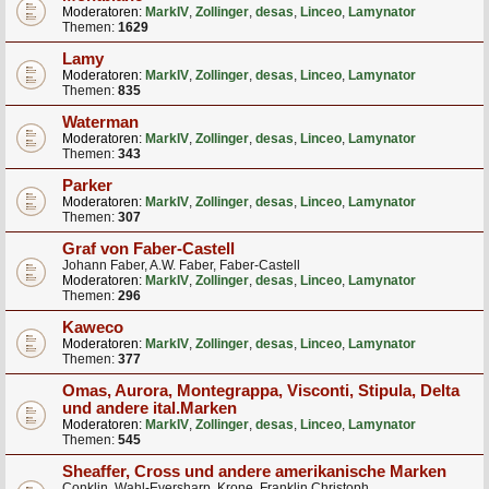
Moderatoren:
MarkIV
,
Zollinger
,
desas
,
Linceo
,
Lamynator
Themen:
1629
Lamy
Moderatoren:
MarkIV
,
Zollinger
,
desas
,
Linceo
,
Lamynator
Themen:
835
Waterman
Moderatoren:
MarkIV
,
Zollinger
,
desas
,
Linceo
,
Lamynator
Themen:
343
Parker
Moderatoren:
MarkIV
,
Zollinger
,
desas
,
Linceo
,
Lamynator
Themen:
307
Graf von Faber-Castell
Johann Faber, A.W. Faber, Faber-Castell
Moderatoren:
MarkIV
,
Zollinger
,
desas
,
Linceo
,
Lamynator
Themen:
296
Kaweco
Moderatoren:
MarkIV
,
Zollinger
,
desas
,
Linceo
,
Lamynator
Themen:
377
Omas, Aurora, Montegrappa, Visconti, Stipula, Delta
und andere ital.Marken
Moderatoren:
MarkIV
,
Zollinger
,
desas
,
Linceo
,
Lamynator
Themen:
545
Sheaffer, Cross und andere amerikanische Marken
Conklin, Wahl-Eversharp, Krone, Franklin Christoph