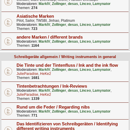
Moderatoren:
MarkIV
,
Zollinger
,
desas
,
Linceo
,
Lamynator
Themen:
274
Asiatische Marken
Pilot, Sailor, TWSBI, Jinhao, Platinum
Moderatoren:
MarkIV
,
Zollinger
,
desas
,
Linceo
,
Lamynator
Themen:
723
andere Marken / different brands
Moderatoren:
MarkIV
,
Zollinger
,
desas
,
Linceo
,
Lamynator
Themen:
1164
Schreibgeräte allgemein / Writing instruments in general
Die Tinte und der Tintenfluss / Ink and the ink flow
Moderatoren:
MarkIV
,
Zollinger
,
desas
,
Linceo
,
Lamynator
,
JulieParadise
,
HeKe2
Themen:
1681
Tintenbetrachtungen / Ink-Reviews
Moderatoren:
MarkIV
,
Zollinger
,
desas
,
Linceo
,
Lamynator
,
JulieParadise
,
HeKe2
Themen:
1339
Rund um die Feder / Regarding nibs
Moderatoren:
MarkIV
,
Zollinger
,
desas
,
Linceo
,
Lamynator
Themen:
771
Das Identifizieren von Schreibgeräten / Identifying
different writing instruments