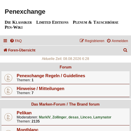
Penexchange
Die Klassiker
Limited Editions
Plenum & Tauschbörse
Pen-Wiki
FAQ
Registrieren
Anmelden
S
Foren-Übersicht
u
Aktuelle Zeit: 08.08.2026 6:28
c
Forum
h
Penexchange Regeln / Guidelines
Themen:
1
e
Hinweise / Mitteilungen
Themen:
7
Das Marken-Forum / The Brand forum
Pelikan
Moderatoren:
MarkIV
,
Zollinger
,
desas
,
Linceo
,
Lamynator
Themen:
2135
Montblanc