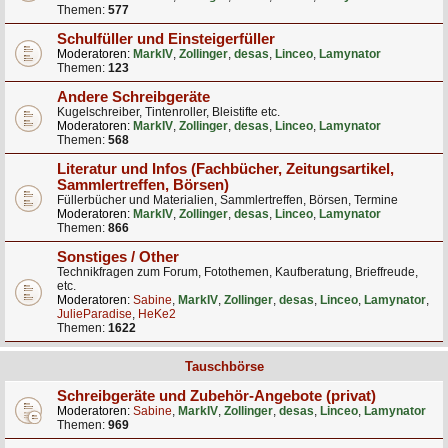
Themen:
577
Schulfüller und Einsteigerfüller
Moderatoren:
MarkIV
,
Zollinger
,
desas
,
Linceo
,
Lamynator
Themen:
123
Andere Schreibgeräte
Kugelschreiber, Tintenroller, Bleistifte etc.
Moderatoren:
MarkIV
,
Zollinger
,
desas
,
Linceo
,
Lamynator
Themen:
568
Literatur und Infos (Fachbücher, Zeitungsartikel,
Sammlertreffen, Börsen)
Füllerbücher und Materialien, Sammlertreffen, Börsen, Termine
Moderatoren:
MarkIV
,
Zollinger
,
desas
,
Linceo
,
Lamynator
Themen:
866
Sonstiges / Other
Technikfragen zum Forum, Fotothemen, Kaufberatung, Brieffreude,
etc.
Moderatoren:
Sabine
,
MarkIV
,
Zollinger
,
desas
,
Linceo
,
Lamynator
,
JulieParadise
,
HeKe2
Themen:
1622
Tauschbörse
Schreibgeräte und Zubehör-Angebote (privat)
Moderatoren:
Sabine
,
MarkIV
,
Zollinger
,
desas
,
Linceo
,
Lamynator
Themen:
969