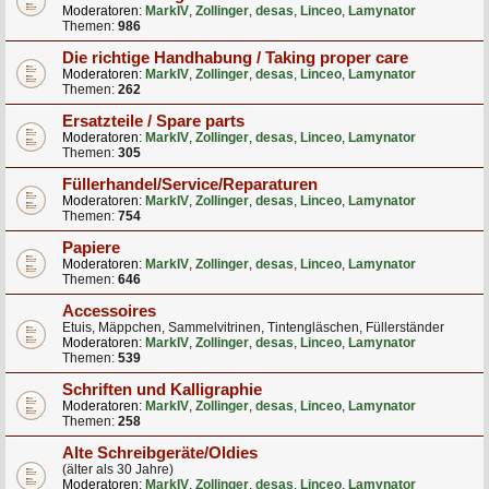
Moderatoren:
MarkIV
,
Zollinger
,
desas
,
Linceo
,
Lamynator
Themen:
986
Die richtige Handhabung / Taking proper care
Moderatoren:
MarkIV
,
Zollinger
,
desas
,
Linceo
,
Lamynator
Themen:
262
Ersatzteile / Spare parts
Moderatoren:
MarkIV
,
Zollinger
,
desas
,
Linceo
,
Lamynator
Themen:
305
Füllerhandel/Service/Reparaturen
Moderatoren:
MarkIV
,
Zollinger
,
desas
,
Linceo
,
Lamynator
Themen:
754
Papiere
Moderatoren:
MarkIV
,
Zollinger
,
desas
,
Linceo
,
Lamynator
Themen:
646
Accessoires
Etuis, Mäppchen, Sammelvitrinen, Tintengläschen, Füllerständer
Moderatoren:
MarkIV
,
Zollinger
,
desas
,
Linceo
,
Lamynator
Themen:
539
Schriften und Kalligraphie
Moderatoren:
MarkIV
,
Zollinger
,
desas
,
Linceo
,
Lamynator
Themen:
258
Alte Schreibgeräte/Oldies
(älter als 30 Jahre)
Moderatoren:
MarkIV
,
Zollinger
,
desas
,
Linceo
,
Lamynator