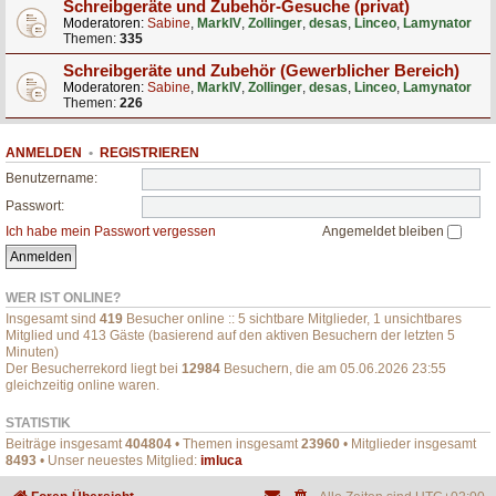
Schreibgeräte und Zubehör-Gesuche (privat)
Moderatoren:
Sabine
,
MarkIV
,
Zollinger
,
desas
,
Linceo
,
Lamynator
Themen:
335
Schreibgeräte und Zubehör (Gewerblicher Bereich)
Moderatoren:
Sabine
,
MarkIV
,
Zollinger
,
desas
,
Linceo
,
Lamynator
Themen:
226
ANMELDEN
•
REGISTRIEREN
Benutzername:
Passwort:
Ich habe mein Passwort vergessen
Angemeldet bleiben
WER IST ONLINE?
Insgesamt sind
419
Besucher online :: 5 sichtbare Mitglieder, 1 unsichtbares
Mitglied und 413 Gäste (basierend auf den aktiven Besuchern der letzten 5
Minuten)
Der Besucherrekord liegt bei
12984
Besuchern, die am 05.06.2026 23:55
gleichzeitig online waren.
STATISTIK
Beiträge insgesamt
404804
• Themen insgesamt
23960
• Mitglieder insgesamt
8493
• Unser neuestes Mitglied:
imluca