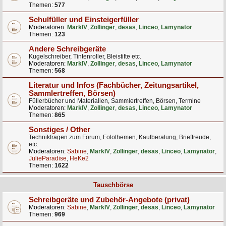
Themen:
577
Schulfüller und Einsteigerfüller
Moderatoren:
MarkIV
,
Zollinger
,
desas
,
Linceo
,
Lamynator
Themen:
123
Andere Schreibgeräte
Kugelschreiber, Tintenroller, Bleistifte etc.
Moderatoren:
MarkIV
,
Zollinger
,
desas
,
Linceo
,
Lamynator
Themen:
568
Literatur und Infos (Fachbücher, Zeitungsartikel,
Sammlertreffen, Börsen)
Füllerbücher und Materialien, Sammlertreffen, Börsen, Termine
Moderatoren:
MarkIV
,
Zollinger
,
desas
,
Linceo
,
Lamynator
Themen:
865
Sonstiges / Other
Technikfragen zum Forum, Fotothemen, Kaufberatung, Brieffreude,
etc.
Moderatoren:
Sabine
,
MarkIV
,
Zollinger
,
desas
,
Linceo
,
Lamynator
,
JulieParadise
,
HeKe2
Themen:
1622
Tauschbörse
Schreibgeräte und Zubehör-Angebote (privat)
Moderatoren:
Sabine
,
MarkIV
,
Zollinger
,
desas
,
Linceo
,
Lamynator
Themen:
969