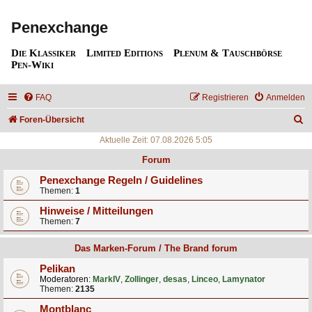
Penexchange
Die Klassiker
Limited Editions
Plenum & Tauschbörse
Pen-Wiki
FAQ
Registrieren
Anmelden
S
Foren-Übersicht
u
Aktuelle Zeit: 07.08.2026 5:05
c
Forum
h
Penexchange Regeln / Guidelines
Themen:
1
e
Hinweise / Mitteilungen
Themen:
7
Das Marken-Forum / The Brand forum
Pelikan
Moderatoren:
MarkIV
,
Zollinger
,
desas
,
Linceo
,
Lamynator
Themen:
2135
Montblanc