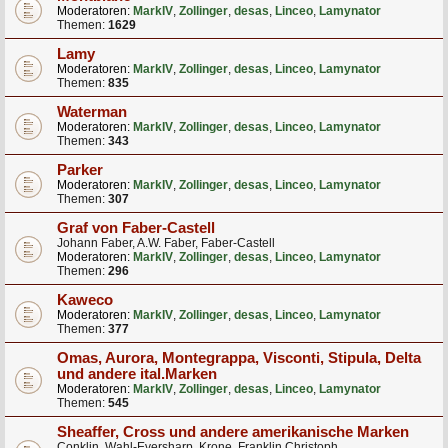
Moderatoren:
MarkIV
,
Zollinger
,
desas
,
Linceo
,
Lamynator
Themen:
1629
Lamy
Moderatoren:
MarkIV
,
Zollinger
,
desas
,
Linceo
,
Lamynator
Themen:
835
Waterman
Moderatoren:
MarkIV
,
Zollinger
,
desas
,
Linceo
,
Lamynator
Themen:
343
Parker
Moderatoren:
MarkIV
,
Zollinger
,
desas
,
Linceo
,
Lamynator
Themen:
307
Graf von Faber-Castell
Johann Faber, A.W. Faber, Faber-Castell
Moderatoren:
MarkIV
,
Zollinger
,
desas
,
Linceo
,
Lamynator
Themen:
296
Kaweco
Moderatoren:
MarkIV
,
Zollinger
,
desas
,
Linceo
,
Lamynator
Themen:
377
Omas, Aurora, Montegrappa, Visconti, Stipula, Delta
und andere ital.Marken
Moderatoren:
MarkIV
,
Zollinger
,
desas
,
Linceo
,
Lamynator
Themen:
545
Sheaffer, Cross und andere amerikanische Marken
Conklin, Wahl-Eversharp, Krone, Franklin Christoph