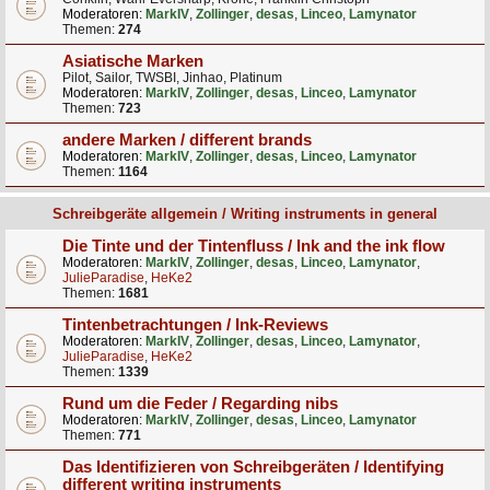
Moderatoren:
MarkIV
,
Zollinger
,
desas
,
Linceo
,
Lamynator
Themen:
274
Asiatische Marken
Pilot, Sailor, TWSBI, Jinhao, Platinum
Moderatoren:
MarkIV
,
Zollinger
,
desas
,
Linceo
,
Lamynator
Themen:
723
andere Marken / different brands
Moderatoren:
MarkIV
,
Zollinger
,
desas
,
Linceo
,
Lamynator
Themen:
1164
Schreibgeräte allgemein / Writing instruments in general
Die Tinte und der Tintenfluss / Ink and the ink flow
Moderatoren:
MarkIV
,
Zollinger
,
desas
,
Linceo
,
Lamynator
,
JulieParadise
,
HeKe2
Themen:
1681
Tintenbetrachtungen / Ink-Reviews
Moderatoren:
MarkIV
,
Zollinger
,
desas
,
Linceo
,
Lamynator
,
JulieParadise
,
HeKe2
Themen:
1339
Rund um die Feder / Regarding nibs
Moderatoren:
MarkIV
,
Zollinger
,
desas
,
Linceo
,
Lamynator
Themen:
771
Das Identifizieren von Schreibgeräten / Identifying
different writing instruments