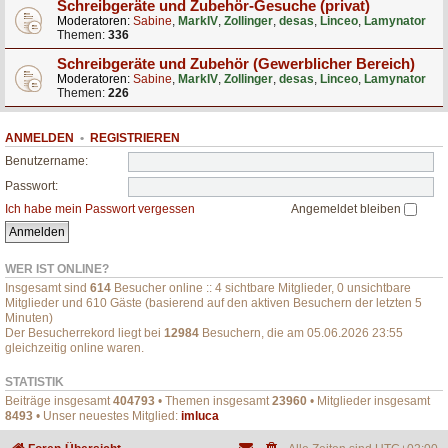
Schreibgeräte und Zubehör-Gesuche (privat)
Moderatoren:
Sabine
,
MarkIV
,
Zollinger
,
desas
,
Linceo
,
Lamynator
Themen:
336
Schreibgeräte und Zubehör (Gewerblicher Bereich)
Moderatoren:
Sabine
,
MarkIV
,
Zollinger
,
desas
,
Linceo
,
Lamynator
Themen:
226
ANMELDEN
•
REGISTRIEREN
Benutzername:
Passwort:
Ich habe mein Passwort vergessen
Angemeldet bleiben
WER IST ONLINE?
Insgesamt sind
614
Besucher online :: 4 sichtbare Mitglieder, 0 unsichtbare
Mitglieder und 610 Gäste (basierend auf den aktiven Besuchern der letzten 5
Minuten)
Der Besucherrekord liegt bei
12984
Besuchern, die am 05.06.2026 23:55
gleichzeitig online waren.
STATISTIK
Beiträge insgesamt
404793
• Themen insgesamt
23960
• Mitglieder insgesamt
8493
• Unser neuestes Mitglied:
imluca