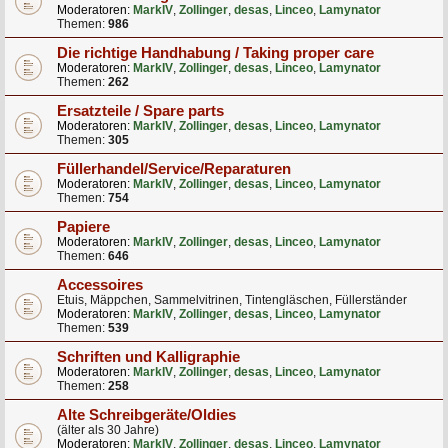
Moderatoren:
MarkIV
,
Zollinger
,
desas
,
Linceo
,
Lamynator
Themen:
986
Die richtige Handhabung / Taking proper care
Moderatoren:
MarkIV
,
Zollinger
,
desas
,
Linceo
,
Lamynator
Themen:
262
Ersatzteile / Spare parts
Moderatoren:
MarkIV
,
Zollinger
,
desas
,
Linceo
,
Lamynator
Themen:
305
Füllerhandel/Service/Reparaturen
Moderatoren:
MarkIV
,
Zollinger
,
desas
,
Linceo
,
Lamynator
Themen:
754
Papiere
Moderatoren:
MarkIV
,
Zollinger
,
desas
,
Linceo
,
Lamynator
Themen:
646
Accessoires
Etuis, Mäppchen, Sammelvitrinen, Tintengläschen, Füllerständer
Moderatoren:
MarkIV
,
Zollinger
,
desas
,
Linceo
,
Lamynator
Themen:
539
Schriften und Kalligraphie
Moderatoren:
MarkIV
,
Zollinger
,
desas
,
Linceo
,
Lamynator
Themen:
258
Alte Schreibgeräte/Oldies
(älter als 30 Jahre)
Moderatoren:
MarkIV
,
Zollinger
,
desas
,
Linceo
,
Lamynator