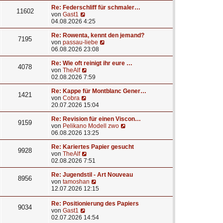
u
e
a
e
r
Re: Federschliff für schmaler…
g
11602
N
s
B
von
Gast1
e
t
e
04.08.2026 4:25
u
e
i
e
r
t
Re: Rowenta, kennt den jemand?
7195
s
B
N
r
von
passau-liebe
t
e
e
a
06.08.2026 23:08
e
i
u
g
r
t
e
Re: Wie oft reinigt ihr eure …
4078
B
N
r
s
von
TheAlf
e
e
a
t
02.08.2026 7:59
i
u
g
e
t
e
r
Re: Kappe für Montblanc Gener…
1421
r
N
s
B
von
Cobra
a
e
t
e
20.07.2026 15:04
g
u
e
i
e
r
t
Re: Revision für einen Viscon…
9159
s
B
r
N
von
Pelikano Modell zwo
t
e
a
e
06.08.2026 13:25
e
i
g
u
r
t
e
Re: Kariertes Papier gesucht
9928
B
r
N
s
von
TheAlf
e
a
e
t
02.08.2026 7:51
i
g
u
e
t
e
r
Re: Jugendstil - Art Nouveau
8956
r
s
N
B
von
tamoshan
a
t
e
e
12.07.2026 12:15
g
e
u
i
r
e
t
Re: Positionierung des Papiers
9034
B
s
r
N
von
Gast1
e
t
a
e
02.07.2026 14:54