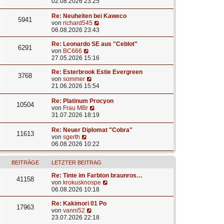
e
t
a
e
02.08.2026 23:25
i
e
g
u
t
r
e
Re: Neuheiten bei Kaweco
5941
r
B
s
N
von
richard545
a
e
t
e
06.08.2026 23:43
g
i
e
u
t
r
e
Re: Leonardo SE aus "Ceblot"
6291
r
B
N
s
von
BC666
a
e
e
t
27.05.2026 15:16
g
i
u
e
t
e
r
Re: Esterbrook Estie Evergreen
3768
r
s
N
B
von
sommer
a
t
e
e
21.06.2026 15:54
g
e
u
i
r
e
t
Re: Platinum Procyon
10504
B
s
r
N
von
Frau MBr
e
t
a
e
31.07.2026 18:19
i
e
g
u
t
r
e
Re: Neuer Diplomat "Cobra"
11613
r
B
s
N
von
sgerth
a
e
t
e
06.08.2026 10:22
g
i
e
u
t
r
e
r
BEITRÄGE
LETZTER BEITRAG
B
s
a
e
t
Re: Tinte im Farbton braunros…
g
i
e
41158
N
von
krokusknospe
t
r
e
06.08.2026 10:18
r
B
u
a
e
e
Re: Kakimori 01 Po
g
i
17963
N
s
von
vanni52
t
e
t
23.07.2026 22:18
r