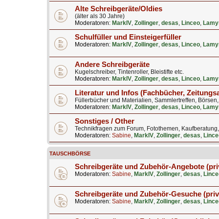
Alte Schreibgeräte/Oldies
(älter als 30 Jahre)
Moderatoren:
MarkIV
,
Zollinger
,
desas
,
Linceo
,
Lamy
Schulfüller und Einsteigerfüller
Moderatoren:
MarkIV
,
Zollinger
,
desas
,
Linceo
,
Lamy
Andere Schreibgeräte
Kugelschreiber, Tintenroller, Bleistifte etc.
Moderatoren:
MarkIV
,
Zollinger
,
desas
,
Linceo
,
Lamy
Literatur und Infos (Fachbücher, Zeitungs
Füllerbücher und Materialien, Sammlertreffen, Börsen
Moderatoren:
MarkIV
,
Zollinger
,
desas
,
Linceo
,
Lamy
Sonstiges / Other
Technikfragen zum Forum, Fotothemen, Kaufberatung, B
Moderatoren:
Sabine
,
MarkIV
,
Zollinger
,
desas
,
Lince
TAUSCHBÖRSE
Schreibgeräte und Zubehör-Angebote (pri
Moderatoren:
Sabine
,
MarkIV
,
Zollinger
,
desas
,
Lince
Schreibgeräte und Zubehör-Gesuche (priv
Moderatoren:
Sabine
,
MarkIV
,
Zollinger
,
desas
,
Lince