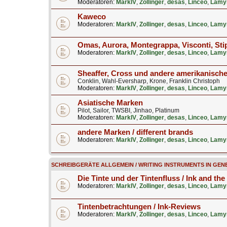
Moderatoren:
MarkIV
,
Zollinger
,
desas
,
Linceo
,
Lamy
Kaweco
Moderatoren:
MarkIV
,
Zollinger
,
desas
,
Linceo
,
Lamy
Omas, Aurora, Montegrappa, Visconti, Stip
Moderatoren:
MarkIV
,
Zollinger
,
desas
,
Linceo
,
Lamy
Sheaffer, Cross und andere amerikanisch
Conklin, Wahl-Eversharp, Krone, Franklin Christoph
Moderatoren:
MarkIV
,
Zollinger
,
desas
,
Linceo
,
Lamy
Asiatische Marken
Pilot, Sailor, TWSBI, Jinhao, Platinum
Moderatoren:
MarkIV
,
Zollinger
,
desas
,
Linceo
,
Lamy
andere Marken / different brands
Moderatoren:
MarkIV
,
Zollinger
,
desas
,
Linceo
,
Lamy
SCHREIBGERÄTE ALLGEMEIN / WRITING INSTRUMENTS IN GEN
Die Tinte und der Tintenfluss / Ink and the
Moderatoren:
MarkIV
,
Zollinger
,
desas
,
Linceo
,
Lamy
Tintenbetrachtungen / Ink-Reviews
Moderatoren:
MarkIV
,
Zollinger
,
desas
,
Linceo
,
Lamy