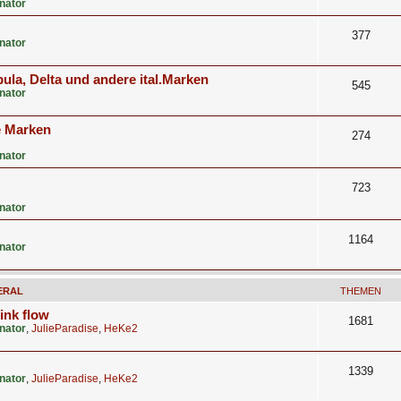
nator
377
nator
ula, Delta und andere ital.Marken
545
nator
e Marken
274
nator
723
nator
1164
nator
ERAL
THEMEN
 ink flow
1681
nator
,
JulieParadise
,
HeKe2
1339
nator
,
JulieParadise
,
HeKe2