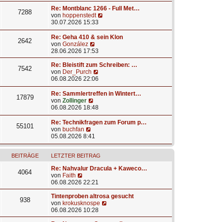
i
e
g
u
t
r
e
Re: Montblanc 1266 - Full Met…
7288
r
B
s
N
von
hoppenstedt
a
e
t
e
30.07.2026 15:33
g
i
e
u
t
r
e
Re: Geha 410 & sein Klon
2642
r
B
s
N
von
González
a
e
t
e
28.06.2026 17:53
g
i
e
u
t
r
e
Re: Bleistift zum Schreiben: …
7542
r
B
s
N
von
Der_Purch
a
e
t
e
06.08.2026 22:06
g
i
e
u
t
r
e
Re: Sammlertreffen in Wintert…
17879
r
B
s
N
von
Zollinger
a
e
t
e
06.08.2026 18:48
g
i
e
u
t
r
e
Re: Technikfragen zum Forum p…
55101
r
B
s
N
von
buchfan
a
e
t
e
05.08.2026 8:41
g
i
e
u
t
r
e
r
B
BEITRÄGE
LETZTER BEITRAG
s
a
e
t
Re: Nahvalur Dracula + Kaweco…
g
i
e
4064
N
von
Faith
t
r
e
06.08.2026 22:21
r
B
u
a
e
e
Tintenproben altrosa gesucht
g
i
938
s
N
von
krokusknospe
t
t
e
06.08.2026 10:28
r
e
u
a