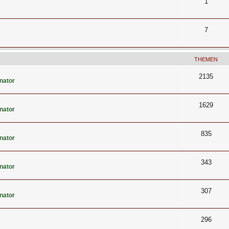
1
7
THEMEN
2135
nator
1629
nator
835
nator
343
nator
307
nator
296