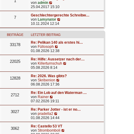
1
N
von
admin
e
25.04.2017 15:10
u
e
Geschlechtergerechte Schreibw…
7
s
N
von
Lamynator
t
e
10.11.2024 12:14
e
u
r
e
BEITRÄGE
LETZTER BEITRAG
B
s
e
t
Re: Pelikan 140 als erstes hi…
i
e
33178
N
von
Füllosoph
t
r
e
01.08.2026 12:38
r
B
u
a
e
e
Re: Hilfe: Aussetzer nach der…
g
i
22025
s
N
von
Killerturnschuh
t
t
e
05.08.2026 8:14
r
e
u
a
r
e
Re: 2026. Was gibts?
g
12828
B
N
s
von
Skribenion
e
e
t
06.08.2026 17:36
i
u
e
t
e
r
Re: Ein Lob auf den Waterman …
2712
N
r
s
B
von
Rainer
e
a
t
e
07.02.2026 19:11
u
g
e
i
e
r
t
Re: Parker Jotter - ist er no…
3027
s
N
B
r
von
pradella2
t
e
e
a
01.08.2026 14:44
e
u
i
g
r
e
t
Re: Castello 53 VT
3062
B
s
r
N
von
Strombomboli