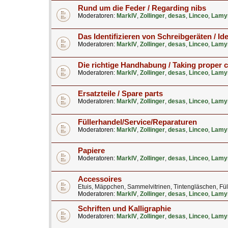
Rund um die Feder / Regarding nibs
Moderatoren:
MarkIV
,
Zollinger
,
desas
,
Linceo
,
Lamy
Das Identifizieren von Schreibgeräten / Ide
Moderatoren:
MarkIV
,
Zollinger
,
desas
,
Linceo
,
Lamy
Die richtige Handhabung / Taking proper 
Moderatoren:
MarkIV
,
Zollinger
,
desas
,
Linceo
,
Lamy
Ersatzteile / Spare parts
Moderatoren:
MarkIV
,
Zollinger
,
desas
,
Linceo
,
Lamy
Füllerhandel/Service/Reparaturen
Moderatoren:
MarkIV
,
Zollinger
,
desas
,
Linceo
,
Lamy
Papiere
Moderatoren:
MarkIV
,
Zollinger
,
desas
,
Linceo
,
Lamy
Accessoires
Etuis, Mäppchen, Sammelvitrinen, Tintengläschen, Fül
Moderatoren:
MarkIV
,
Zollinger
,
desas
,
Linceo
,
Lamy
Schriften und Kalligraphie
Moderatoren:
MarkIV
,
Zollinger
,
desas
,
Linceo
,
Lamy