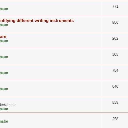
771
nator
ntifying different writing instruments
986
nator
care
262
nator
305
nator
754
nator
646
nator
539
lerständer
nator
258
nator