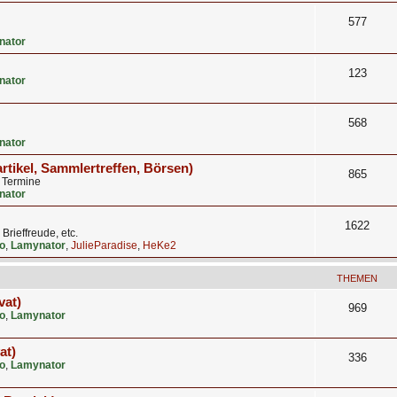
577
nator
123
nator
568
nator
artikel, Sammlertreffen, Börsen)
865
, Termine
nator
1622
rieffreude, etc.
o
,
Lamynator
,
JulieParadise
,
HeKe2
THEMEN
vat)
969
o
,
Lamynator
at)
336
o
,
Lamynator