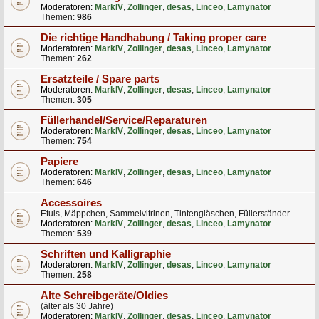
Moderatoren:
MarkIV
,
Zollinger
,
desas
,
Linceo
,
Lamynator
Themen:
986
Die richtige Handhabung / Taking proper care
Moderatoren:
MarkIV
,
Zollinger
,
desas
,
Linceo
,
Lamynator
Themen:
262
Ersatzteile / Spare parts
Moderatoren:
MarkIV
,
Zollinger
,
desas
,
Linceo
,
Lamynator
Themen:
305
Füllerhandel/Service/Reparaturen
Moderatoren:
MarkIV
,
Zollinger
,
desas
,
Linceo
,
Lamynator
Themen:
754
Papiere
Moderatoren:
MarkIV
,
Zollinger
,
desas
,
Linceo
,
Lamynator
Themen:
646
Accessoires
Etuis, Mäppchen, Sammelvitrinen, Tintengläschen, Füllerständer
Moderatoren:
MarkIV
,
Zollinger
,
desas
,
Linceo
,
Lamynator
Themen:
539
Schriften und Kalligraphie
Moderatoren:
MarkIV
,
Zollinger
,
desas
,
Linceo
,
Lamynator
Themen:
258
Alte Schreibgeräte/Oldies
(älter als 30 Jahre)
Moderatoren:
MarkIV
,
Zollinger
,
desas
,
Linceo
,
Lamynator