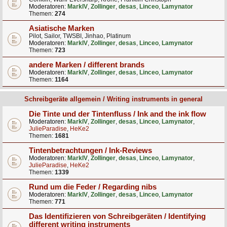
Moderatoren:
MarkIV
,
Zollinger
,
desas
,
Linceo
,
Lamynator
Themen:
274
Asiatische Marken
Pilot, Sailor, TWSBI, Jinhao, Platinum
Moderatoren:
MarkIV
,
Zollinger
,
desas
,
Linceo
,
Lamynator
Themen:
723
andere Marken / different brands
Moderatoren:
MarkIV
,
Zollinger
,
desas
,
Linceo
,
Lamynator
Themen:
1164
Schreibgeräte allgemein / Writing instruments in general
Die Tinte und der Tintenfluss / Ink and the ink flow
Moderatoren:
MarkIV
,
Zollinger
,
desas
,
Linceo
,
Lamynator
,
JulieParadise
,
HeKe2
Themen:
1681
Tintenbetrachtungen / Ink-Reviews
Moderatoren:
MarkIV
,
Zollinger
,
desas
,
Linceo
,
Lamynator
,
JulieParadise
,
HeKe2
Themen:
1339
Rund um die Feder / Regarding nibs
Moderatoren:
MarkIV
,
Zollinger
,
desas
,
Linceo
,
Lamynator
Themen:
771
Das Identifizieren von Schreibgeräten / Identifying
different writing instruments