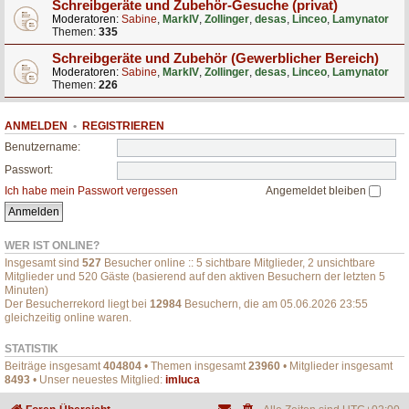
Schreibgeräte und Zubehör-Gesuche (privat)
Moderatoren:
Sabine
,
MarkIV
,
Zollinger
,
desas
,
Linceo
,
Lamynator
Themen:
335
Schreibgeräte und Zubehör (Gewerblicher Bereich)
Moderatoren:
Sabine
,
MarkIV
,
Zollinger
,
desas
,
Linceo
,
Lamynator
Themen:
226
ANMELDEN
•
REGISTRIEREN
Benutzername:
Passwort:
Ich habe mein Passwort vergessen
Angemeldet bleiben
WER IST ONLINE?
Insgesamt sind
527
Besucher online :: 5 sichtbare Mitglieder, 2 unsichtbare
Mitglieder und 520 Gäste (basierend auf den aktiven Besuchern der letzten 5
Minuten)
Der Besucherrekord liegt bei
12984
Besuchern, die am 05.06.2026 23:55
gleichzeitig online waren.
STATISTIK
Beiträge insgesamt
404804
• Themen insgesamt
23960
• Mitglieder insgesamt
8493
• Unser neuestes Mitglied:
imluca