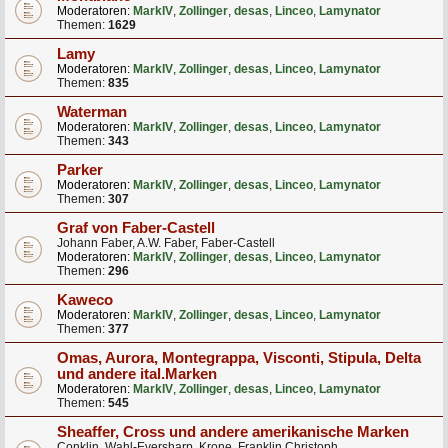
Moderatoren:
MarkIV
,
Zollinger
,
desas
,
Linceo
,
Lamynator
Themen:
1629
Lamy
Moderatoren:
MarkIV
,
Zollinger
,
desas
,
Linceo
,
Lamynator
Themen:
835
Waterman
Moderatoren:
MarkIV
,
Zollinger
,
desas
,
Linceo
,
Lamynator
Themen:
343
Parker
Moderatoren:
MarkIV
,
Zollinger
,
desas
,
Linceo
,
Lamynator
Themen:
307
Graf von Faber-Castell
Johann Faber, A.W. Faber, Faber-Castell
Moderatoren:
MarkIV
,
Zollinger
,
desas
,
Linceo
,
Lamynator
Themen:
296
Kaweco
Moderatoren:
MarkIV
,
Zollinger
,
desas
,
Linceo
,
Lamynator
Themen:
377
Omas, Aurora, Montegrappa, Visconti, Stipula, Delta
und andere ital.Marken
Moderatoren:
MarkIV
,
Zollinger
,
desas
,
Linceo
,
Lamynator
Themen:
545
Sheaffer, Cross und andere amerikanische Marken
Conklin, Wahl-Eversharp, Krone, Franklin Christoph