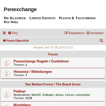
Penexchange
Die Klassiker
Limited Editions
Plenum & Tauschbörse
Pen-Wiki
FAQ
Registrieren
Anmelden
S
Foren-Übersicht
u
Aktuelle Zeit: 07.08.2026 23:31
c
Forum
h
Penexchange Regeln / Guidelines
Themen:
1
e
Hinweise / Mitteilungen
Themen:
7
Das Marken-Forum / The Brand forum
Pelikan
Moderatoren:
MarkIV
,
Zollinger
,
desas
,
Linceo
,
Lamynator
Themen:
2135
Montblanc