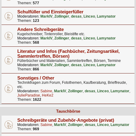
Themen:
577
Schulfüller und Einsteigerfüller
Moderatoren:
MarkIV
,
Zollinger
,
desas
,
Linceo
,
Lamynator
Themen:
123
Andere Schreibgeräte
Kugelschreiber, Tintenroller, Bleistifte etc.
Moderatoren:
MarkIV
,
Zollinger
,
desas
,
Linceo
,
Lamynator
Themen:
568
Literatur und Infos (Fachbücher, Zeitungsartikel,
Sammlertreffen, Börsen)
Füllerbücher und Materialien, Sammlertreffen, Börsen, Termine
Moderatoren:
MarkIV
,
Zollinger
,
desas
,
Linceo
,
Lamynator
Themen:
866
Sonstiges / Other
Technikfragen zum Forum, Fotothemen, Kaufberatung, Brieffreude,
etc.
Moderatoren:
Sabine
,
MarkIV
,
Zollinger
,
desas
,
Linceo
,
Lamynator
,
JulieParadise
,
HeKe2
Themen:
1622
Tauschbörse
Schreibgeräte und Zubehör-Angebote (privat)
Moderatoren:
Sabine
,
MarkIV
,
Zollinger
,
desas
,
Linceo
,
Lamynator
Themen:
969