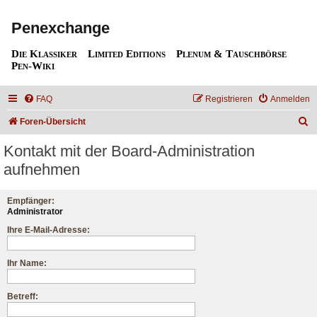
Penexchange
Die Klassiker
Limited Editions
Plenum & Tauschbörse
Pen-Wiki
FAQ
Registrieren
Anmelden
S
Foren-Übersicht
u
Kontakt mit der Board-Administration
c
aufnehmen
h
e
Empfänger:
Administrator
Ihre E-Mail-Adresse:
Ihr Name:
Betreff: