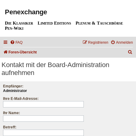
Penexchange
Die Klassiker
Limited Editions
Plenum & Tauschbörse
Pen-Wiki
FAQ
Registrieren
Anmelden
S
Foren-Übersicht
u
Kontakt mit der Board-Administration
c
aufnehmen
h
e
Empfänger:
Administrator
Ihre E-Mail-Adresse:
Ihr Name:
Betreff: