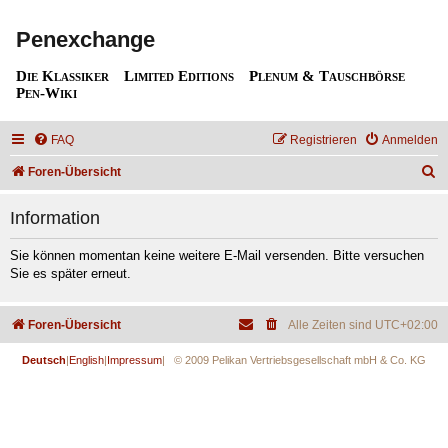
Penexchange
Die Klassiker
Limited Editions
Plenum & Tauschbörse
Pen-Wiki
FAQ
Registrieren
Anmelden
S
Foren-Übersicht
u
Information
c
h
Sie können momentan keine weitere E-Mail versenden. Bitte versuchen
Sie es später erneut.
e
Foren-Übersicht
Alle Zeiten sind
UTC+02:00
Deutsch
|
English
|
Impressum
| © 2009 Pelikan Vertriebsgesellschaft mbH & Co. KG