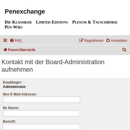
Penexchange
Die Klassiker
Limited Editions
Plenum & Tauschbörse
Pen-Wiki
FAQ
Registrieren
Anmelden
S
Foren-Übersicht
u
Kontakt mit der Board-Administration
c
aufnehmen
h
e
Empfänger:
Administrator
Ihre E-Mail-Adresse:
Ihr Name:
Betreff: