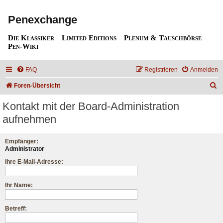
Penexchange
Die Klassiker
Limited Editions
Plenum & Tauschbörse
Pen-Wiki
FAQ
Registrieren
Anmelden
S
Foren-Übersicht
u
Kontakt mit der Board-Administration
c
aufnehmen
h
e
Empfänger:
Administrator
Ihre E-Mail-Adresse:
Ihr Name:
Betreff: