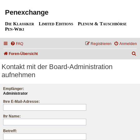
Penexchange
Die Klassiker
Limited Editions
Plenum & Tauschbörse
Pen-Wiki
FAQ
Registrieren
Anmelden
S
Foren-Übersicht
u
Kontakt mit der Board-Administration
c
aufnehmen
h
e
Empfänger:
Administrator
Ihre E-Mail-Adresse:
Ihr Name:
Betreff: