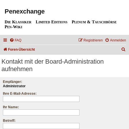
Penexchange
Die Klassiker
Limited Editions
Plenum & Tauschbörse
Pen-Wiki
FAQ
Registrieren
Anmelden
S
Foren-Übersicht
u
Kontakt mit der Board-Administration
c
aufnehmen
h
e
Empfänger:
Administrator
Ihre E-Mail-Adresse:
Ihr Name:
Betreff: