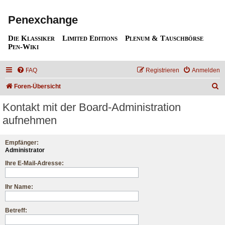
Penexchange
Die Klassiker
Limited Editions
Plenum & Tauschbörse
Pen-Wiki
FAQ
Registrieren
Anmelden
S
Foren-Übersicht
u
Kontakt mit der Board-Administration
c
aufnehmen
h
e
Empfänger:
Administrator
Ihre E-Mail-Adresse:
Ihr Name:
Betreff: