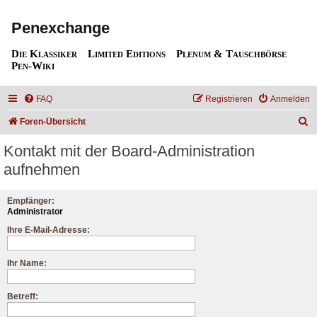
Penexchange
Die Klassiker
Limited Editions
Plenum & Tauschbörse
Pen-Wiki
FAQ
Registrieren
Anmelden
S
Foren-Übersicht
u
Kontakt mit der Board-Administration
c
aufnehmen
h
e
Empfänger:
Administrator
Ihre E-Mail-Adresse:
Ihr Name:
Betreff: