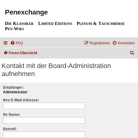
Penexchange
Die Klassiker
Limited Editions
Plenum & Tauschbörse
Pen-Wiki
FAQ
Registrieren
Anmelden
S
Foren-Übersicht
u
Kontakt mit der Board-Administration
c
aufnehmen
h
e
Empfänger:
Administrator
Ihre E-Mail-Adresse:
Ihr Name:
Betreff: