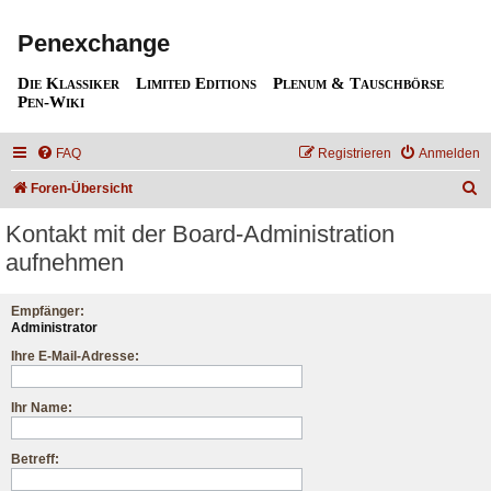
Penexchange
Die Klassiker
Limited Editions
Plenum & Tauschbörse
Pen-Wiki
FAQ
Registrieren
Anmelden
S
Foren-Übersicht
u
Kontakt mit der Board-Administration
c
aufnehmen
h
e
Empfänger:
Administrator
Ihre E-Mail-Adresse:
Ihr Name:
Betreff: