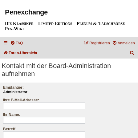
Penexchange
Die Klassiker
Limited Editions
Plenum & Tauschbörse
Pen-Wiki
FAQ
Registrieren
Anmelden
S
Foren-Übersicht
u
Kontakt mit der Board-Administration
c
aufnehmen
h
e
Empfänger:
Administrator
Ihre E-Mail-Adresse:
Ihr Name:
Betreff: