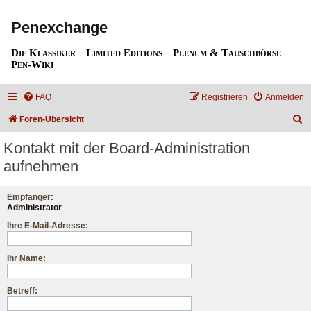
Penexchange
Die Klassiker
Limited Editions
Plenum & Tauschbörse
Pen-Wiki
FAQ
Registrieren
Anmelden
S
Foren-Übersicht
u
Kontakt mit der Board-Administration
c
aufnehmen
h
e
Empfänger:
Administrator
Ihre E-Mail-Adresse:
Ihr Name:
Betreff: