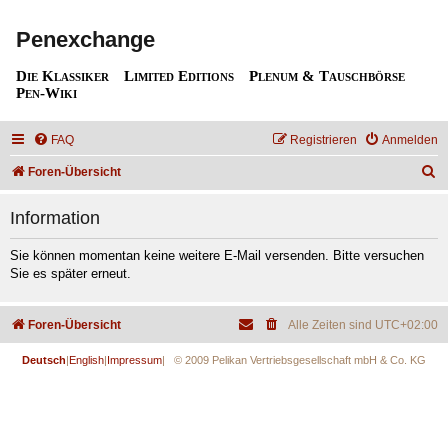
Penexchange
Die Klassiker
Limited Editions
Plenum & Tauschbörse
Pen-Wiki
FAQ
Registrieren
Anmelden
S
Foren-Übersicht
u
Information
c
h
Sie können momentan keine weitere E-Mail versenden. Bitte versuchen
Sie es später erneut.
e
Foren-Übersicht
Alle Zeiten sind
UTC+02:00
Deutsch
|
English
|
Impressum
| © 2009 Pelikan Vertriebsgesellschaft mbH & Co. KG