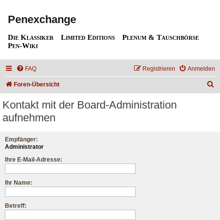
Penexchange
Die Klassiker
Limited Editions
Plenum & Tauschbörse
Pen-Wiki
FAQ
Registrieren
Anmelden
S
Foren-Übersicht
u
Kontakt mit der Board-Administration
c
aufnehmen
h
e
Empfänger:
Administrator
Ihre E-Mail-Adresse:
Ihr Name:
Betreff: