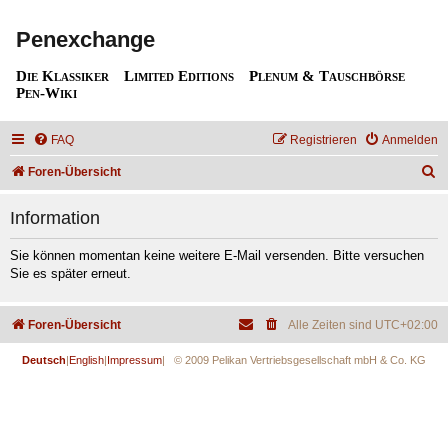
Penexchange
Die Klassiker
Limited Editions
Plenum & Tauschbörse
Pen-Wiki
FAQ
Registrieren
Anmelden
S
Foren-Übersicht
u
Information
c
h
Sie können momentan keine weitere E-Mail versenden. Bitte versuchen
Sie es später erneut.
e
Foren-Übersicht
Alle Zeiten sind
UTC+02:00
Deutsch
|
English
|
Impressum
| © 2009 Pelikan Vertriebsgesellschaft mbH & Co. KG