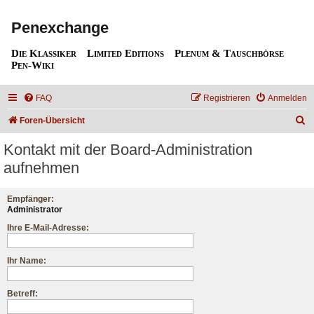
Penexchange
Die Klassiker
Limited Editions
Plenum & Tauschbörse
Pen-Wiki
FAQ
Registrieren
Anmelden
S
Foren-Übersicht
u
Kontakt mit der Board-Administration
c
aufnehmen
h
e
Empfänger:
Administrator
Ihre E-Mail-Adresse:
Ihr Name:
Betreff: