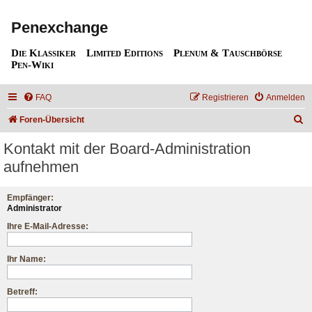
Penexchange
Die Klassiker
Limited Editions
Plenum & Tauschbörse
Pen-Wiki
FAQ
Registrieren
Anmelden
S
Foren-Übersicht
u
Kontakt mit der Board-Administration
c
aufnehmen
h
e
Empfänger:
Administrator
Ihre E-Mail-Adresse:
Ihr Name:
Betreff: