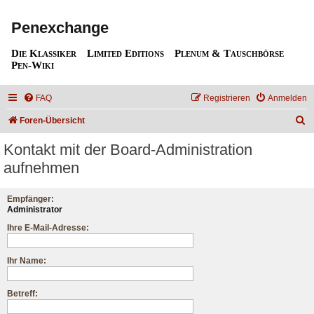
Penexchange
Die Klassiker
Limited Editions
Plenum & Tauschbörse
Pen-Wiki
FAQ
Registrieren
Anmelden
S
Foren-Übersicht
u
Kontakt mit der Board-Administration
c
aufnehmen
h
e
Empfänger:
Administrator
Ihre E-Mail-Adresse:
Ihr Name:
Betreff: