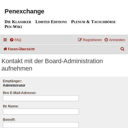
Penexchange
Die Klassiker
Limited Editions
Plenum & Tauschbörse
Pen-Wiki
FAQ
Registrieren
Anmelden
S
Foren-Übersicht
u
Kontakt mit der Board-Administration
c
aufnehmen
h
e
Empfänger:
Administrator
Ihre E-Mail-Adresse:
Ihr Name:
Betreff: