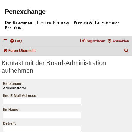
Penexchange
Die Klassiker
Limited Editions
Plenum & Tauschbörse
Pen-Wiki
FAQ
Registrieren
Anmelden
S
Foren-Übersicht
u
Kontakt mit der Board-Administration
c
aufnehmen
h
e
Empfänger:
Administrator
Ihre E-Mail-Adresse:
Ihr Name:
Betreff: