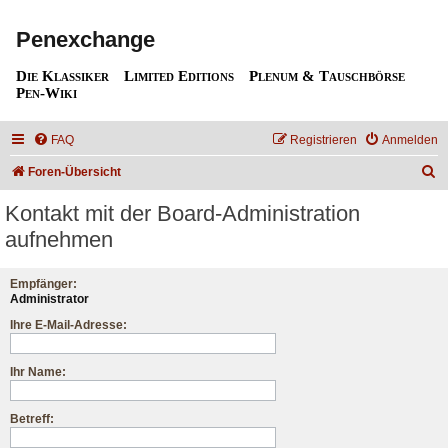
Penexchange
Die Klassiker
Limited Editions
Plenum & Tauschbörse
Pen-Wiki
FAQ
Registrieren
Anmelden
S
Foren-Übersicht
u
Kontakt mit der Board-Administration
c
aufnehmen
h
e
Empfänger:
Administrator
Ihre E-Mail-Adresse:
Ihr Name:
Betreff: