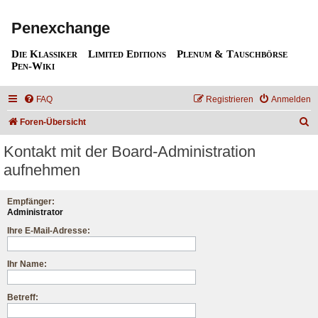
Penexchange
Die Klassiker
Limited Editions
Plenum & Tauschbörse
Pen-Wiki
FAQ
Registrieren
Anmelden
S
Foren-Übersicht
u
Kontakt mit der Board-Administration
c
aufnehmen
h
e
Empfänger:
Administrator
Ihre E-Mail-Adresse:
Ihr Name:
Betreff: