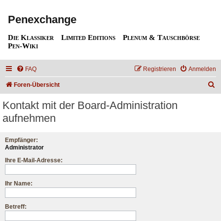
Penexchange
Die Klassiker
Limited Editions
Plenum & Tauschbörse
Pen-Wiki
FAQ
Registrieren
Anmelden
S
Foren-Übersicht
u
Kontakt mit der Board-Administration
c
aufnehmen
h
e
Empfänger:
Administrator
Ihre E-Mail-Adresse:
Ihr Name:
Betreff: