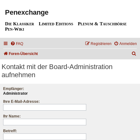
Penexchange
Die Klassiker
Limited Editions
Plenum & Tauschbörse
Pen-Wiki
FAQ
Registrieren
Anmelden
S
Foren-Übersicht
u
Kontakt mit der Board-Administration
c
aufnehmen
h
e
Empfänger:
Administrator
Ihre E-Mail-Adresse:
Ihr Name:
Betreff: