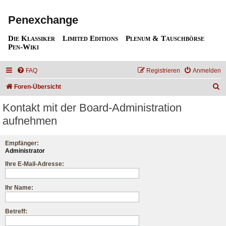
Penexchange
Die Klassiker
Limited Editions
Plenum & Tauschbörse
Pen-Wiki
FAQ
Registrieren
Anmelden
S
Foren-Übersicht
u
Kontakt mit der Board-Administration
c
aufnehmen
h
e
Empfänger:
Administrator
Ihre E-Mail-Adresse:
Ihr Name:
Betreff: