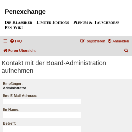
Penexchange
Die Klassiker
Limited Editions
Plenum & Tauschbörse
Pen-Wiki
FAQ
Registrieren
Anmelden
S
Foren-Übersicht
u
Kontakt mit der Board-Administration
c
aufnehmen
h
e
Empfänger:
Administrator
Ihre E-Mail-Adresse:
Ihr Name:
Betreff: