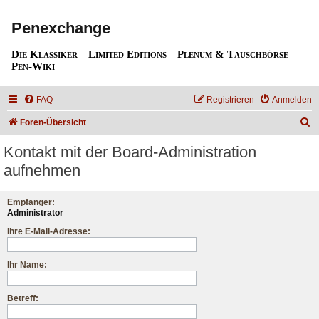
Penexchange
Die Klassiker
Limited Editions
Plenum & Tauschbörse
Pen-Wiki
FAQ
Registrieren
Anmelden
S
Foren-Übersicht
u
Kontakt mit der Board-Administration
c
aufnehmen
h
e
Empfänger:
Administrator
Ihre E-Mail-Adresse:
Ihr Name:
Betreff: